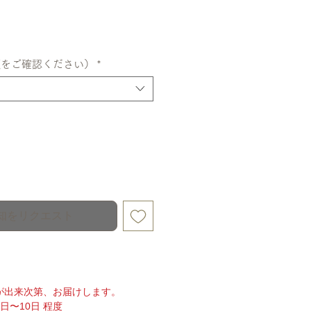
額をご確認ください）
*
知をリクエスト
が出来次第、お届けします。
日〜10日 程度