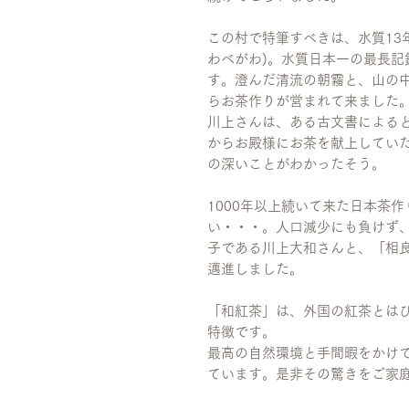
この村で特筆すべきは、水質13年
わべがわ)。水質日本一の最長記
す。澄んだ清流の朝霧と、山の
らお茶作りが営まれて来ました
川上さんは、ある古文書によると
からお殿様にお茶を献上してい
の深いことがわかったそう。
1000年以上続いて来た日本茶作
い・・・。人口減少にも負けず
子である川上大和さんと、「相
邁進しました。
「和紅茶」は、外国の紅茶とは
特徴です。
最高の自然環境と手間暇をかけ
ています。是非その驚きをご家