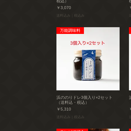
税込）
価格
￥3,070
送料込み｜税込み
万能調味料
浜ののりドレ3個入り×2セット
（送料込・税込）
価格
￥5,310
送料込み｜税込み