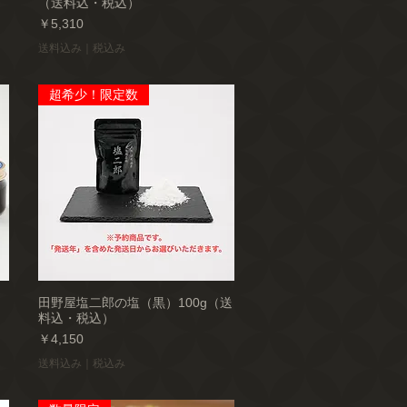
（送料込・税込）
価格
￥5,310
送料込み｜税込み
超希少！限定数
田野屋塩二郎の塩（黒）100g（送
料込・税込）
価格
￥4,150
送料込み｜税込み