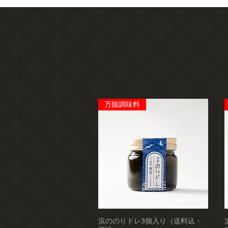
万能調味料
浜ののりドレ3個入り（送料込・