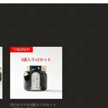
万能調味料
浜ののりだれ3個入り×2セット