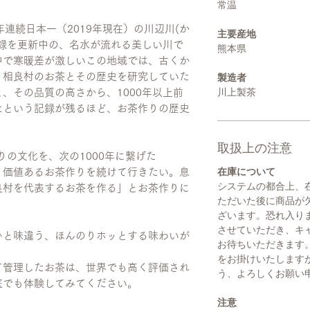
常温
連続日本一（2019年現在）の川辺川(か
主要産地
録を更新中の、名水が流れる美しい川で
熊本県
中で寒暖差が激しいこの地域では、古くか
。相良村のお茶とその歴史を研究していた
製造者
川上製茶
、その品質の高さから、1000年以上前
たという記録が残るほど、お茶作りの歴史
取扱上の注意
りの文化を、次の1000年に繋げた
在庫について
、価値あるお茶作りを続けて行きたい。息
システムの都合上、
良村を代表するお茶を作る」とお茶作りに
ただいた後に商品が
ざいます。恐れ入り
させていただき、キ
ひと味違う、ほんのりホッとする味わいが
お待ちいただきます
をお掛けいたします
て管理したお茶は、世界でも高く評価され
う、よろしくお願い
庭でも体験してみてください。
注意