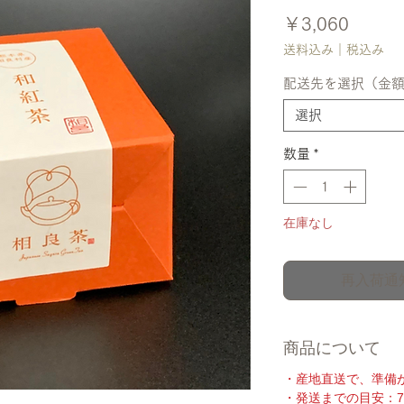
価
￥3,060
格
送料込み｜税込み
配送先を選択（金
選択
数量
*
在庫なし
再入荷通
商品について
・産地直送で、準備
・発送までの目安：7