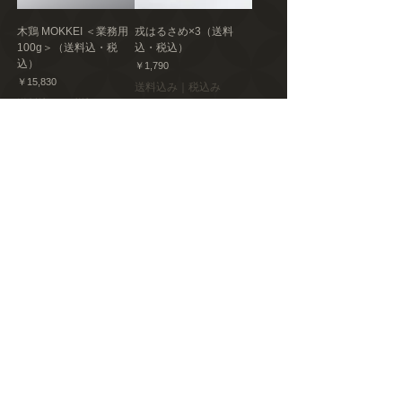
木鶏 MOKKEI ＜業務用
戎はるさめ×3（送料
100g＞（送料込・税
込・税込）
込）
価格
￥1,790
価格
￥15,830
送料込み｜税込み
送料込み｜税込み
素材へのこだわり
新着商品
戎はるさめ 食べ比べセ
青森自然栽培 どろ旨 焼
ット（戎春雨70g×1、戎
き肉たれ＜3個セット＞
すきやき春雨×1、戎太
（送料込・税込）
麺×1）（送料込・税
価格
￥6,870
込）
送料込み｜税込み
価格
￥1,970
送料込み｜税込み
新着商品
新着商品