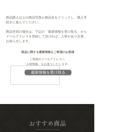
ただき、キャンセル、もしくは、次の生産ま
けは冷凍または半解凍の状態がおすすめで
でお待ちいただきます。予めご了承くださ
す。
い。大変ご不便をお掛けいたしますが、何卒
・株式会社スウィーツの他の商品を一緒にご
商品購入は上の商品写真か商品名をクリックし、購入手
ご理解・ご協力賜りますよう、よろしくお願
続きに進んでください。
購入いただいた場合、常温品でも、冷凍品と
い申し上げます。
して一緒にお送りする場合があります。
商品売切の場合は、下記の「最新情報を受け取る」から
メールアドレスを登録して頂ければ、入荷があり次第、
注意
お知らせします。
・指定日の配達ができかねます。何卒ご了承
このページは、提供元からの情報に基づき、
ください。
作成・掲載をしています。提供元の規格変更
商品に関する最新情報をご希望のお客様
・表示金額は、送料込みの金額です。配送先
などに伴い、本サイト掲載の情報から予告な
ご登録のメールアドレスへ
地域により、送料が変わります。
く変更となる場合がございます。商品に関す
「入荷情報」をお送りいたします。
る義務表示事項（原材料、栄養成分、アレル
最新情報を受け取る
内容
ギー情報、添加物など）については、商品到
1本（平均425g）
着後、商品の包装容器の表示ラベルをご確認
ください。
原材料
牛乳（高知県製造）、さつまいも、バター、
砂糖、加糖卵黄、卵白、小麦粉、アーモンド
プードル、ピスタチオ、粉糖、こんにゃく粉
加工品(粉あめ、こんにゃく粉)、塩（一部に
おすすめ商品
乳製品、卵、小麦、アーモンドを含む）