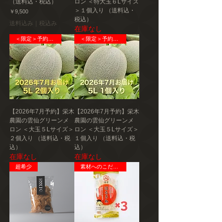
（送料込・税込）
ロン ＜特大玉６Lサイズ
製造者
＞１個入り （送料込・
価格
￥9,500
株式会社スウィーツ
税込）
送料込み｜税込み
在庫なし
＜限定＞予約販売
＜限定＞予約販売
【2026年7月予約】栄木
【2026年7月予約】栄木
農園の雲仙グリーンメ
農園の雲仙グリーンメ
ロン ＜大玉５Lサイズ＞
ロン ＜大玉５Lサイズ＞
２個入り （送料込・税
１個入り （送料込・税
込）
込）
在庫なし
在庫なし
超希少
素材へのこだわり