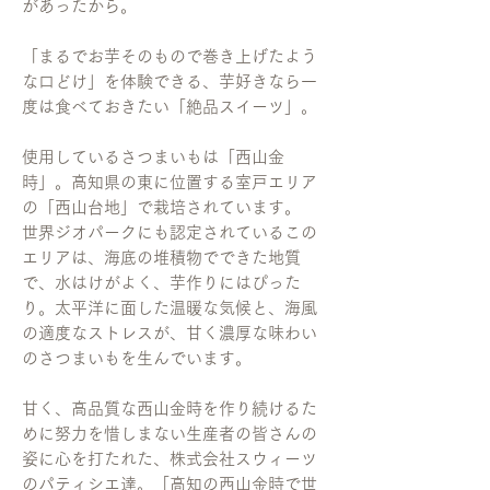
があったから。
「まるでお芋そのもので巻き上げたよう
な口どけ」を体験できる、芋好きなら一
度は食べておきたい「絶品スイーツ」。
使用しているさつまいもは「西山金
時」。高知県の東に位置する室戸エリア
の「西山台地」で栽培されています。
世界ジオパークにも認定されているこの
エリアは、海底の堆積物でできた地質
で、水はけがよく、芋作りにはぴった
り。太平洋に面した温暖な気候と、海風
の適度なストレスが、甘く濃厚な味わい
のさつまいもを生んでいます。
甘く、高品質な西山金時を作り続けるた
めに努力を惜しまない生産者の皆さんの
姿に心を打たれた、株式会社スウィーツ
のパティシエ達。「高知の西山金時で世