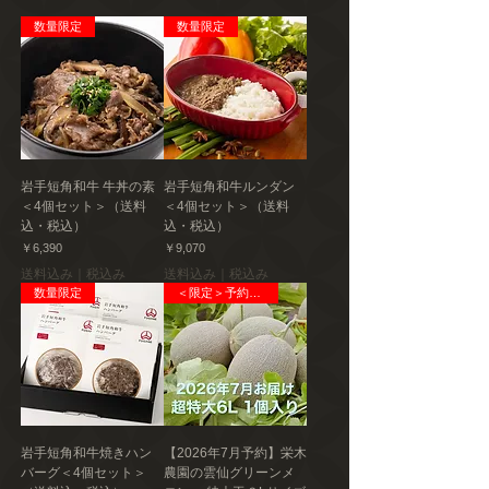
賞味期限
数量限定
数量限定
冷凍で90日（解凍後は当日中にお召し上が
りください）
保存
冷凍（-18度以下）
アレルギー
岩手短角和牛 牛丼の素
岩手短角和牛ルンダン
乳・卵・小麦・アーモンド
＜4個セット＞（送料
＜4個セット＞（送料
込・税込）
込・税込）
栄養成分
価格
価格
￥6,390
￥9,070
100gあたり推定値熱量：272kcal たんぱく
送料込み｜税込み
送料込み｜税込み
質：3.9g 脂質：16.9g 炭水化物：
数量限定
＜限定＞予約販売
26.3g 食塩相当量：0.1g
発送種別
冷凍
主要産地
高知県香美市
岩手短角和牛焼きハン
【2026年7月予約】栄木
バーグ＜4個セット＞
農園の雲仙グリーンメ