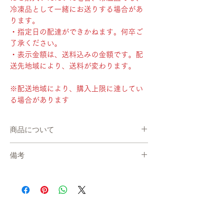
冷凍品として一緒にお送りする場合があ
ります。
・指定日の配達ができかねます。何卒ご
了承ください。
・表示金額は、送料込みの金額です。配
送先地域により、送料が変わります。
※配送地域により、購入上限に達してい
る場合があります
商品について
・発送までの目安：通常7〜14日程度
備考
※現在、多数ご注文をいただいております。
通常よりもお時間をいただく場合がございま
在庫について
す。
システムの都合上、在庫数更新が間に合わ
・産地直送で、準備が出来次第、お届けしま
ず、ご注文いただいた後に商品が欠品・在庫
す。
切れ状態となる場合がございます。恐れ入り
・冷凍便でお送りします。
ますが、欠品の場合にはご連絡ををさせてい
※大変柔らかく仕上げたケーキです。切り分