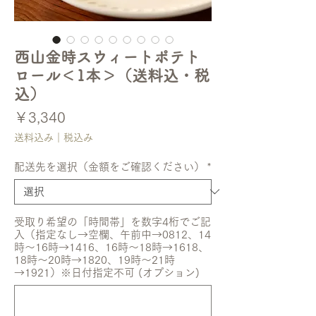
西山金時スウィートポテト
ロール＜1本＞（送料込・税
込）
価
￥3,340
格
送料込み｜税込み
配送先を選択（金額をご確認ください）
*
受取り希望の「時間帯」を数字4桁でご記
入（指定なし→空欄、午前中→0812、14
時〜16時→1416、16時〜18時→1618、
18時〜20時→1820、19時〜21時
→1921）※日付指定不可 (オプション)