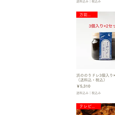
送料込み｜税込み
万能調味料
浜ののりドレ3個入り
（送料込・税込）
価格
￥5,310
送料込み｜税込み
テレビで紹介