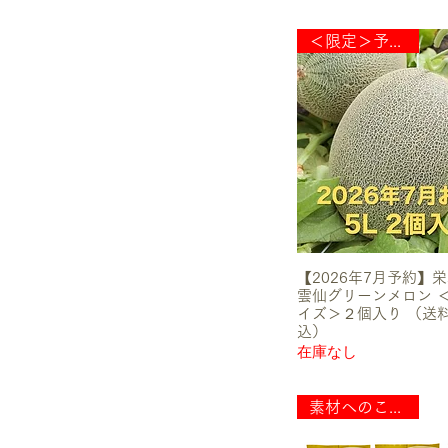
浜ののりだれ
ムーン豆乳アイス
＜限定＞予約販売
栄木農園 雲仙グリーンメロ
ン
和DENI
海男オイスター生牡蠣
★テレビ放映商品
かやの森ヘイジーエール
世界を変えるカカオ
相良茶
白仙（山地ダブルクリー
ム）
【2026年7月予約】
美糖質タルトフロマージュ
雲仙グリーンメロン 
蒲原いわし削り
イズ＞２個入り （送
美香みかん
込）
在庫なし
風の散歩道レモンケーキ
百年甘酒
お家でまるで出来立てバラ
素材へのこだわり
ちらし
太陽のたまもの