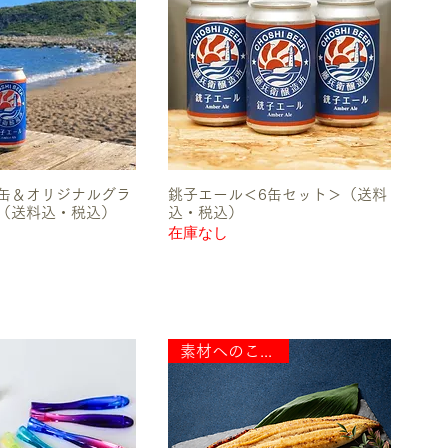
缶＆オリジナルグラ
銚子エール＜6缶セット＞（送料
（送料込・税込）
込・税込）
在庫なし
素材へのこだわり