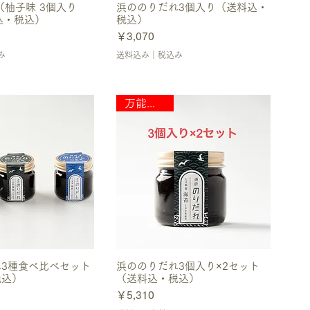
（柚子味 3個入り
浜ののりだれ3個入り（送料込・
込・税込）
税込）
価格
￥3,070
み
送料込み｜税込み
万能調味料
3種食べ比べセット
浜ののりだれ3個入り×2セット
税込）
（送料込・税込）
価格
￥5,310