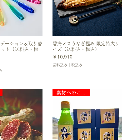
uグラデーション＆取り替
碧海メスうなぎ極み 限定特大サ
セット（送料込・税
イズ（送料込・税込）
価格
￥10,910
送料込み｜税込み
み
素材へのこだわり