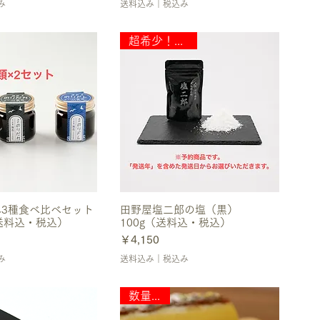
み
送料込み｜税込み
超希少！限定数
3種食べ比べセット
田野屋塩二郎の塩（黒）
送料込・税込）
100g（送料込・税込）
価格
￥4,150
み
送料込み｜税込み
数量限定