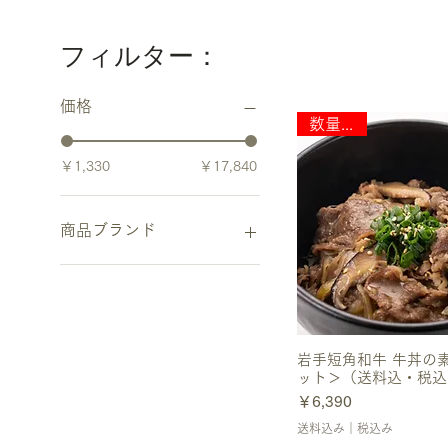
フィルター：
価格
数量限定
￥1,330
￥17,840
商品ブランド
塩二郎販売中
近江牛ローストビーフ
ひのきの積み木 HUI
あんぽ柿ジェラート/ほのぼ
岩手短角和牛 牛丼の
の
ット＞（送料込・税込
秩父ブラン2021
価格
￥6,390
葛湯 朝露葛
送料込み｜税込み
つけもなか