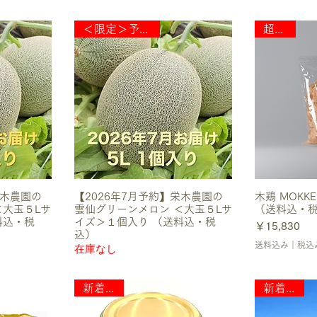
＜限定＞予約販売
超希少
栄木農園の
【2026年7月予約】栄木農園の
木鶏 MOKKE
＜大玉５Lサ
雲仙グリーンメロン ＜大玉５Lサ
（送料込・
料込・税
イズ＞１個入り （送料込・税
価格
￥15,830
込）
送料込み｜税込
在庫なし
新着商品
新着商品