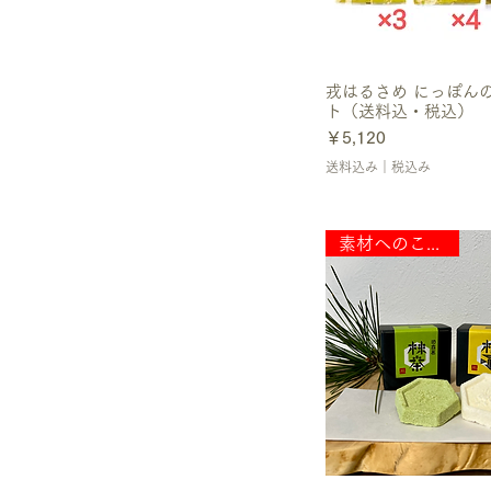
戎はるさめ にっぽん
ト（送料込・税込）
価格
￥5,120
送料込み｜税込み
素材へのこだわり