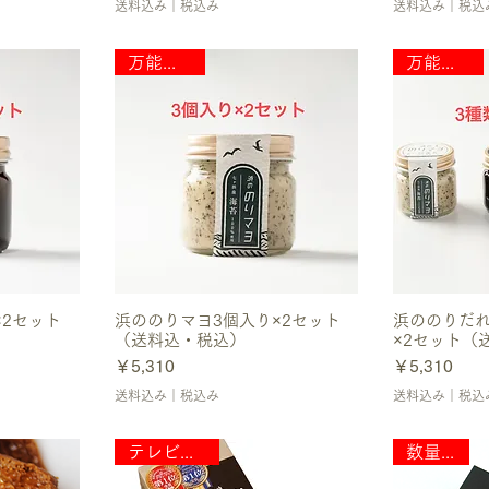
送料込み｜税込み
送料込み｜税込
万能調味料
万能調味料
×2セット
浜ののりマヨ3個入り×2セット
浜ののりだれ
（送料込・税込）
×2セット（
価格
価格
￥5,310
￥5,310
送料込み｜税込み
送料込み｜税込
テレビで紹介
数量限定