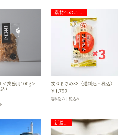
素材へのこだわり
I ＜業務用100g＞
戎はるさめ×3（送料込・税込）
税込）
価格
￥1,790
送料込み｜税込み
み
新着商品