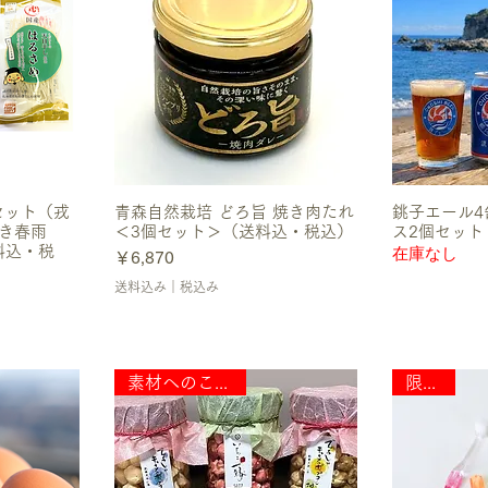
セット（戎
青森自然栽培 どろ旨 焼き肉たれ
銚子エール4
やき春雨
＜3個セット＞（送料込・税込）
ス2個セット
料込・税
在庫なし
価格
￥6,870
送料込み｜税込み
素材へのこだわり
限定数