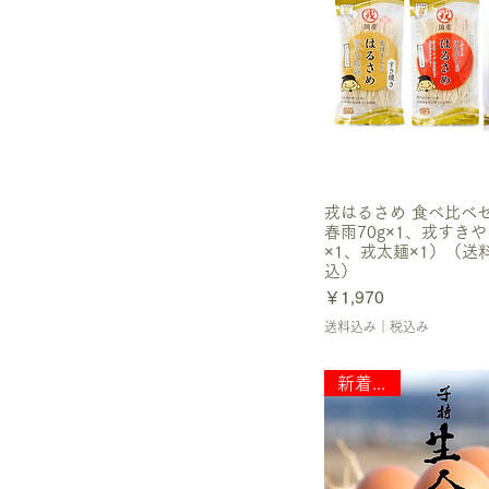
フレミンジェラート
なかよしソイマヨ！！
木鶏 MOKKEI
田野屋塩二郎シリーズ
桜花爛漫 桜ジュレライスプ
リン
岩手短角和牛セシーナ （生
ハム）
戎はるさめ 食べ比べ
あおもり生プリン
春雨70g×1、戎すき
海男オイスター
×1、戎太麺×1）（送
MILK'ORO（ミルコロ）
込）
Aging Yogurt
価格
￥1,970
田野屋塩二郎シューラスク
送料込み｜税込み
西山金時スウィートポテト
ロール
新着商品