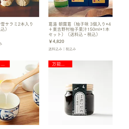
雪サラミ2本入り
葛湯 朝露葛（柚子味 3個入り×4
税込）
＋東吉野村柚子果汁150ml×1本
セット）（送料込・税込）
価格
￥4,820
み
送料込み｜税込み
素材へのこだわり
万能調味料