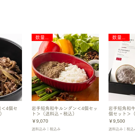
数量限定
数量限定
素＜4個セ
岩手短角和牛ルンダン＜4個セッ
岩手短角和牛
）
ト＞（送料込・税込）
個セット＞
価格
価格
￥9,070
￥9,500
送料込み｜税込み
送料込み｜税込