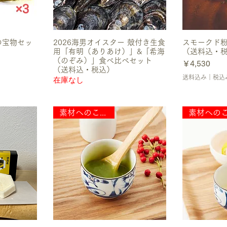
の宝物セッ
2026海男オイスター 殻付き生食
スモークド粉
用「有明（ありあけ）」&「希海
（送料込・
（のぞみ）」食べ比べセット
価格
￥4,530
（送料込・税込）
送料込み｜税込
在庫なし
素材へのこだわり