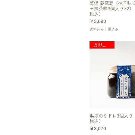
葛湯 朝露葛（柚子味 
＋抹茶味3個入り×2
税込）
価格
￥3,690
送料込み｜税込み
万能調味料
浜ののりドレ3個入り
税込）
価格
￥3,070