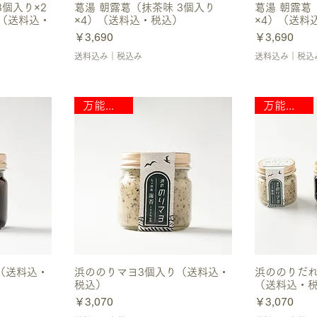
3個入り×2
葛湯 朝露葛（抹茶味 3個入り
葛湯 朝露葛
）（送料込・
×4）（送料込・税込）
×4）（送料
価格
価格
￥3,690
￥3,690
送料込み｜税込み
送料込み｜税込
万能調味料
万能調味料
（送料込・
浜ののりマヨ3個入り（送料込・
浜ののりだれ
税込）
（送料込・
価格
価格
￥3,070
￥3,070