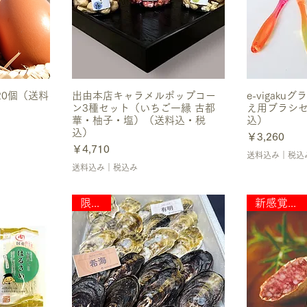
 20個（送料
出由本店キャラメルポップコー
e-vigak
ン3種セット（いちご一縁 古都
え用ブラシ
華・柚子・塩）（送料込・税
込）
込）
価格
￥3,260
価格
￥4,710
送料込み｜税込
送料込み｜税込み
限定数
新感覚グルメ