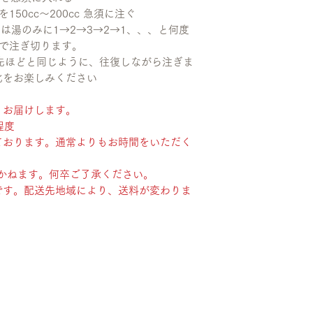
50cc〜200cc 急須に注ぐ
は湯のみに1→2→3→2→1、、、と何度
まで注ぎ切ります。
先ほどと同じように、往復しながら注ぎま
化をお楽しみください
、お届けします。
程度
ております。通常よりもお時間をいただく
かねます。何卒ご了承ください。
です。配送先地域により、送料が変わりま