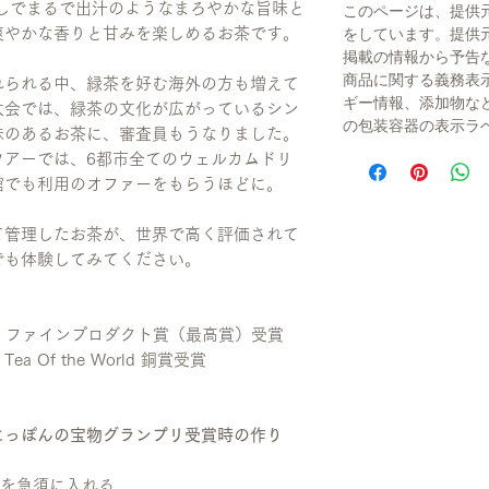
しでまるで出汁のようなまろやかな旨味と
このページは、提供
爽やかな香りと甘みを楽しめるお茶です。
をしています。提供
掲載の情報から予告
商品に関する義務表
れられる中、緑茶を好む海外の方も増えて
ギー情報、添加物な
大会では、緑茶の文化が広がっているシン
の包装容器の表示ラ
味のあるお茶に、審査員もうなりました。
ツアーでは、6都市全てのウェルカムドリ
館でも利用のオファーをもらうほどに。
て管理したお茶が、世界で高く評価されて
でも体験してみてください。
部門 ファインプロダクト賞（最高賞）受賞
 Of the World 銅賞受賞
にっぽんの宝物グランプリ受賞時の作り
葉を急須に入れる