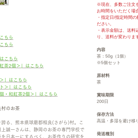
※現在、多数ご注文
お時間をいただく場
・指定日/指定時間
ださい。
・表示金額は、送料
り、送料が変わりま
こちら
こちら
内容
茶：50g（1個）
はこちら
※5個セット
紅茶2個＞」はこちら
原材料
＞」はこちら
茶
ト＞」はこちら
個・和紅茶2個＞」はこちら
賞味期限
200日
良村のお茶
保存方法
高温・多湿を避け移
誇る、熊本県球磨郡相良(さがら)村。こ
川上誠一さんは、静岡のお茶の専門学校で
発送種別
茶を日本一にするべく、お茶作りの研究を