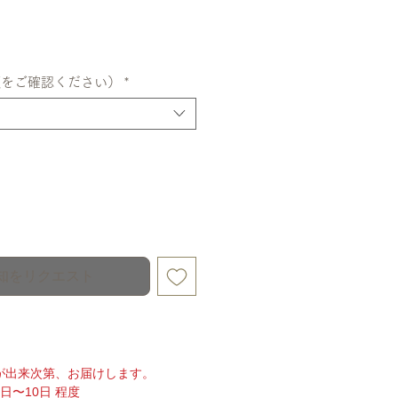
額をご確認ください）
*
知をリクエスト
が出来次第、お届けします。
日〜10日 程度