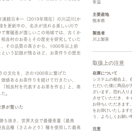
常温
主要産地
連続日本一（2019年現在）の川辺川(か
熊本県
録を更新中の、名水が流れる美しい川で
中で寒暖差が激しいこの地域では、古くか
製造者
川上製茶
。相良村のお茶とその歴史を研究していた
、その品質の高さから、1000年以上前
たという記録が残るほど、お茶作りの歴史
取扱上の注意
在庫について
りの文化を、次の1000年に繋げた
システムの都合上、
、価値あるお茶作りを続けて行きたい、
ただいた後に商品が
、「相良村を代表するお茶を作る」と、高
ざいます。恐れ入り
した。
させていただき、キ
お待ちいただきます
世界が驚いた
をお掛けいたします
う、よろしくお願い
会を勝ち抜き、世界大会で最優秀量（最高
優良品種（さえみどり）種を使用した最高
注意