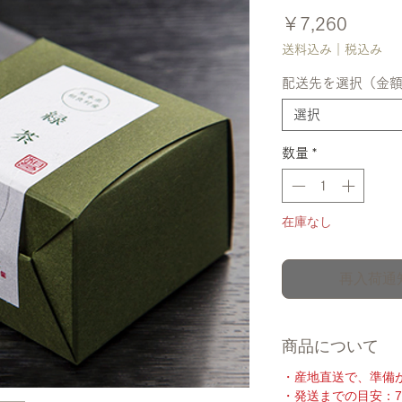
価
￥7,260
格
送料込み｜税込み
配送先を選択（金
選択
数量
*
在庫なし
再入荷通
商品について
・産地直送で、準備
・発送までの目安：7