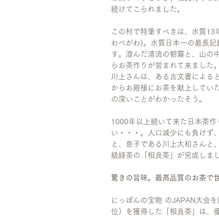
続けてこられました。
この村で特筆すべきは、水質13年
わべがわ)。水質日本一の最長記
す。澄んだ清流の朝霧と、山の
らお茶作りが営まれて来ました
川上さんは、ある古文書によると
からお殿様にお茶を献上してい
の深いことがわかったそう。
1000年以上続いて来た日本茶作
い・・・。人口減少にも負けず
と、息子である川上大和さんと
級緑茶の「相良茶」が完成しま
驚きの旨味。最高品質のお茶で
にっぽんの宝物 のJAPAN大
位）を獲得した「相良茶」は、