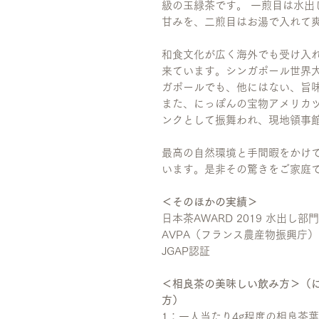
級の玉緑茶です。 一煎目は水出
甘みを、二煎目はお湯で入れて
和食文化が広く海外でも受け入
来ています。シンガポール世界
ガポールでも、他にはない、旨
また、にっぽんの宝物アメリカ
ンクとして振舞われ、現地領事
最高の自然環境と手間暇をかけ
います。是非その驚きをご家庭
＜そのほかの実績＞
日本茶AWARD 2019 水出し
AVPA（フランス農産物振興庁） Tea
JGAP認証
＜相良茶の美味しい飲み方＞（
方）
1：一人当たり4g程度の相良茶