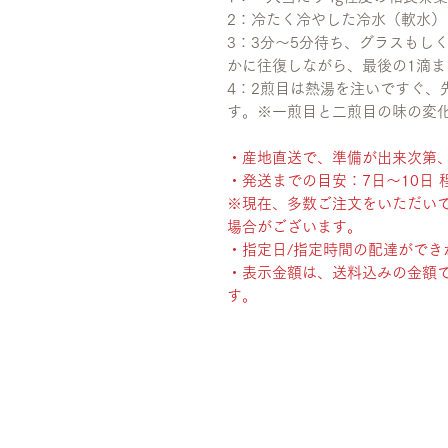
2：冷たく冷やした冷水（軟水）を1
3：3分〜5分待ち、グラスもしく
かに往復しながら、最後の1滴
4：2煎目は熱湯を注いですぐ、
す。※一煎目と二煎目の味の変
・産地直送で、準備が出来次第
・発送までの目安：7日〜10日 
※現在、多数ご注文をいただい
場合がございます。
・指定日/指定時間の配達ができ
・表示金額は、送料込みの金額
す。