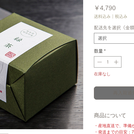
価
￥4,790
格
送料込み｜税込み
配送先を選択（金
選択
数量
*
在庫なし
再入荷通
商品について
・産地直送で、準備
・発送までの目安：7