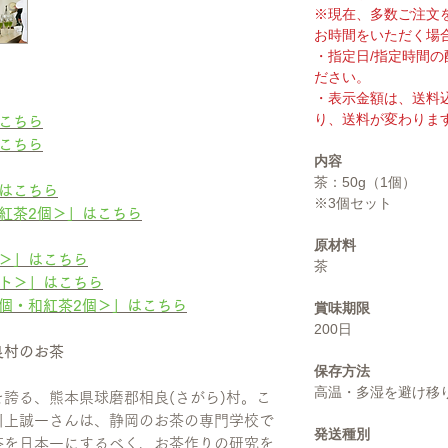
※現在、多数ご注文
お時間をいただく場
・指定日/指定時間
ださい。
・表示金額は、送料
り、送料が変わりま
こちら
こちら
内容
茶：50g（1個）
はこちら
※3個セット
紅茶2個＞」はこちら
原材料
＞」はこちら
茶
ト＞」はこちら
個・和紅茶2個＞」はこちら
賞味期限
200日
良村のお茶
保存方法
高温・多湿を避け移
誇る、熊本県球磨郡相良(さがら)村。こ
川上誠一さんは、静岡のお茶の専門学校で
発送種別
茶を日本一にするべく、お茶作りの研究を