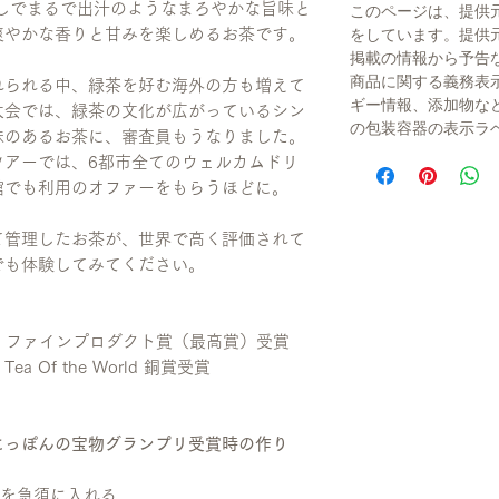
しでまるで出汁のようなまろやかな旨味と
このページは、提供
爽やかな香りと甘みを楽しめるお茶です。
をしています。提供
掲載の情報から予告
商品に関する義務表
れられる中、緑茶を好む海外の方も増えて
ギー情報、添加物な
大会では、緑茶の文化が広がっているシン
の包装容器の表示ラ
味のあるお茶に、審査員もうなりました。
ツアーでは、6都市全てのウェルカムドリ
館でも利用のオファーをもらうほどに。
て管理したお茶が、世界で高く評価されて
でも体験してみてください。
部門 ファインプロダクト賞（最高賞）受賞
 Of the World 銅賞受賞
にっぽんの宝物グランプリ受賞時の作り
葉を急須に入れる