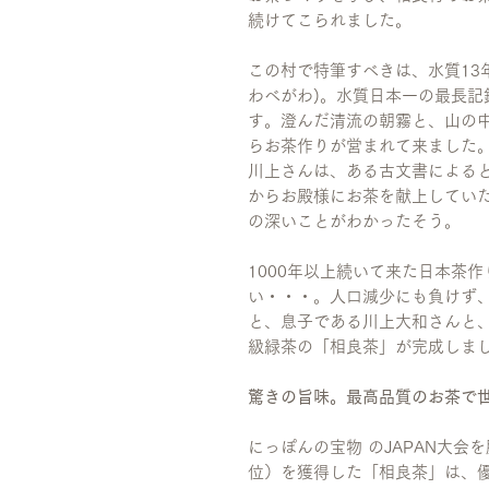
続けてこられました。
この村で特筆すべきは、水質13年
わべがわ)。水質日本一の最長記
す。澄んだ清流の朝霧と、山の
らお茶作りが営まれて来ました
川上さんは、ある古文書によると
からお殿様にお茶を献上してい
の深いことがわかったそう。
1000年以上続いて来た日本茶作
い・・・。人口減少にも負けず
と、息子である川上大和さんと
級緑茶の「相良茶」が完成しま
驚きの旨味。最高品質のお茶で
にっぽんの宝物 のJAPAN大
位）を獲得した「相良茶」は、