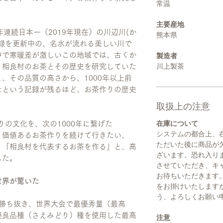
常温
主要産地
連続日本一（2019年現在）の川辺川(か
熊本県
録を更新中の、名水が流れる美しい川で
中で寒暖差が激しいこの地域では、古くか
製造者
川上製茶
。相良村のお茶とその歴史を研究していた
、その品質の高さから、1000年以上前
たという記録が残るほど、お茶作りの歴史
取扱上の注意
在庫について
りの文化を、次の1000年に繋げた
システムの都合上、
、価値あるお茶作りを続けて行きたい、
ただいた後に商品が
、「相良村を代表するお茶を作る」と、高
ざいます。恐れ入り
した。
させていただき、キ
お待ちいただきます
世界が驚いた
をお掛けいたします
う、よろしくお願い
会を勝ち抜き、世界大会で最優秀量（最高
優良品種（さえみどり）種を使用した最高
注意