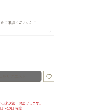
額をご確認ください）
*
知をリクエスト
が出来次第、お届けします。
日〜10日 程度