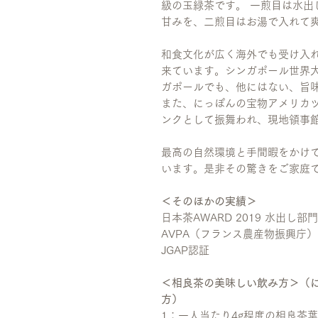
級の玉緑茶です。 一煎目は水出
甘みを、二煎目はお湯で入れて
和食文化が広く海外でも受け入
来ています。シンガポール世界
ガポールでも、他にはない、旨
また、にっぽんの宝物アメリカ
ンクとして振舞われ、現地領事
最高の自然環境と手間暇をかけ
います。是非その驚きをご家庭
＜そのほかの実績＞
日本茶AWARD 2019 水出し
AVPA（フランス農産物振興庁） Tea
JGAP認証
＜相良茶の美味しい飲み方＞（
方）
1：一人当たり4g程度の相良茶