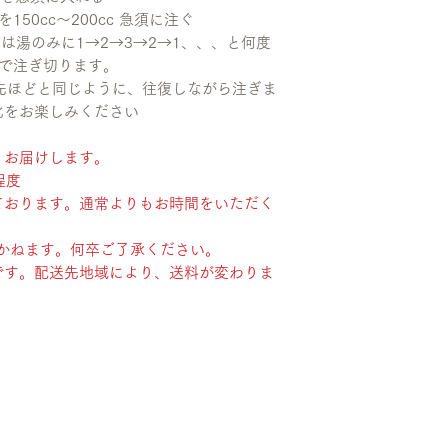
50cc〜200cc 急須に注ぐ
は湯のみに1→2→3→2→1、、、と何度
まで注ぎ切ります。
先ほどと同じように、往復しながら注ぎま
化をお楽しみください
、お届けします。
程度
ております。通常よりもお時間をいただく
かねます。何卒ご了承ください。
です。配送先地域により、送料が変わりま