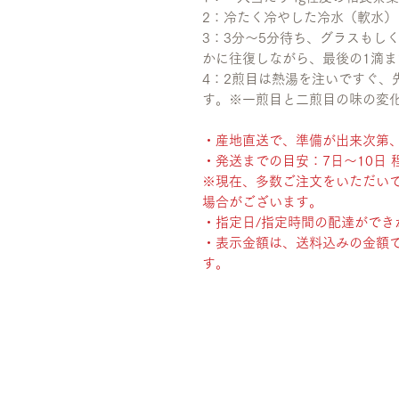
2：冷たく冷やした冷水（軟水）を1
3：3分〜5分待ち、グラスもしく
かに往復しながら、最後の1滴
4：2煎目は熱湯を注いですぐ、
す。※一煎目と二煎目の味の変
・産地直送で、準備が出来次第
・発送までの目安：7日〜10日 
※現在、多数ご注文をいただい
場合がございます。
・指定日/指定時間の配達ができ
・表示金額は、送料込みの金額
す。