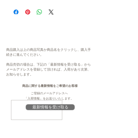
在庫について
・発送までの目安：4~9日 程度
システムの都合上、在庫数更新が間に合わ
※現在、多数ご注文をいただいております。
ず、ご注文いただいた後に商品が欠品・在庫
通常よりもお時間をいただく場合がございま
切れ状態となる場合がございます。恐れ入り
す。
ますが、欠品の場合にはご連絡をさせていた
・指定日/指定時間の配達ができかねます。
だき、キャンセル、もしくは、次の生産まで
何卒ご了承ください。
お待ちいただきます。予めご了承ください。
・表示金額は、送料込みの金額です。配送先
大変ご不便をお掛けいたしますが、何卒ご理
地域により、送料が変わります。
商品購入は上の商品写真か商品名をクリックし、購入手
解・ご協力賜りますよう、よろしくお願い申
続きに進んでください。
し上げます。
内容
商品売切の場合は、下記の「最新情報を受け取る」から
山のあわび 魚沼天恵菇 お刺身（100g）×2個
メールアドレスを登録して頂ければ、入荷があり次第、
注意
お知らせします。
このページは、提供元からの情報に基づき、
原材料
作成・掲載をしています。提供元の規格変更
商品に関する最新情報をご希望のお客様
しいたけ（南魚沼市産）、食用大豆油（一部
などに伴い、本サイト掲載の情報から予告な
ご登録のメールアドレスへ
に大豆を含む）
く変更となる場合がございます。商品に関す
「入荷情報」をお送りいたします。
る義務表示事項（原材料、栄養成分、アレル
最新情報を受け取る
賞味期限
ギー情報、添加物など）については、商品到
製造日から360日
着後、商品の包装容器の表示ラベルをご確認
ください。
保存
直射日光、高温多湿を避けて保存してくださ