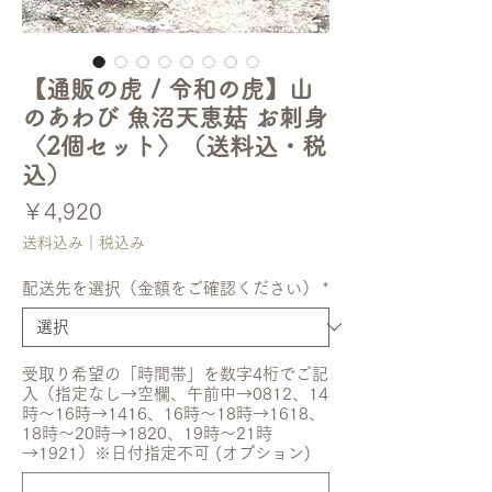
【通販の虎 / 令和の虎】山
のあわび 魚沼天恵菇 お刺身
〈2個セット〉（送料込・税
込）
価
￥4,920
格
送料込み｜税込み
配送先を選択（金額をご確認ください）
*
受取り希望の「時間帯」を数字4桁でご記
入（指定なし→空欄、午前中→0812、14
時〜16時→1416、16時〜18時→1618、
18時〜20時→1820、19時〜21時
→1921）※日付指定不可 (オプション)