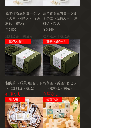
葛で作る豆乳ヨーグル
葛で作る豆乳ヨーグル
トの素 ＜4箱入＞ （送
トの素 ＜2箱入＞ （送
料込・税込）
料込・税込）
価格
価格
￥5,080
￥3,140
送料込み｜税込み
送料込み｜税込み
世界大会No.1
世界大会No.1
相良茶 ＜緑茶3個セット
相良茶 ＜緑茶5個セット
＞（送料込・税込）
＞（送料込・税込）
在庫なし
在庫なし
新入荷！
知育玩具