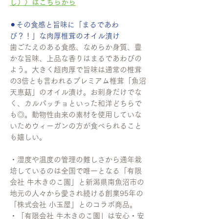
し）〉はこちらから
⚫︎その食感と旨味に「まるであわ
び？！」な肉厚椎茸のオイル漬け
歯ごたえのある食感、なめらか身質、豊
かな旨味、上品な香りはまるであわびの
よう。大きく超肉厚で旨味は通常の椎茸
の3倍とも言われるプレミアム椎茸「魚沼
天恵菇」のオイル漬け。お刺身だけでな
く、カルパッチョといった和洋どちらで
も◎。動物性由来の素材を使用していな
いためウィーガンの方が食べられること
も嬉しい。
・湿度や温度の管理の難しさから通年栽
培しているのは全国で唯一となる「有限
会社 牛木きのこ園」と新潟県南魚沼市の
地元の人々から愛され続ける創業95年の
「株式会社 小玉屋」とのコラボ商品。
・「有限会社 牛木きのこ園」は安心・安