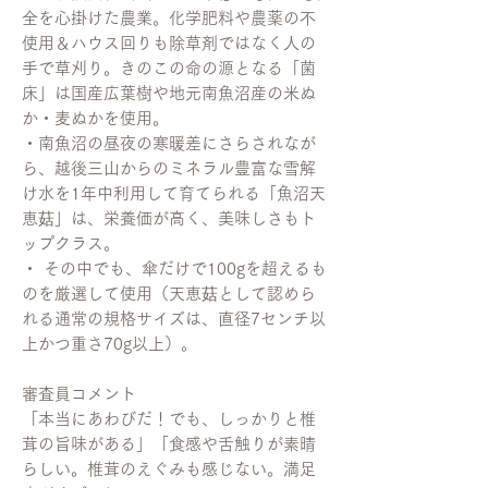
全を心掛けた農業。化学肥料や農薬の不
使用＆ハウス回りも除草剤ではなく人の
手で草刈り。きのこの命の源となる「菌
床」は国産広葉樹や地元南魚沼産の米ぬ
か・麦ぬかを使用。
・南魚沼の昼夜の寒暖差にさらされなが
ら、越後三山からのミネラル豊富な雪解
け水を1年中利用して育てられる「魚沼天
恵菇」は、栄養価が高く、美味しさもト
ップクラス。
・ その中でも、傘だけで100gを超えるも
のを厳選して使用（天恵菇として認めら
れる通常の規格サイズは、直径7センチ以
上かつ重さ70g以上）。
審査員コメント
「本当にあわびだ！でも、しっかりと椎
茸の旨味がある」「食感や舌触りが素晴
らしい。椎茸のえぐみも感じない。満足