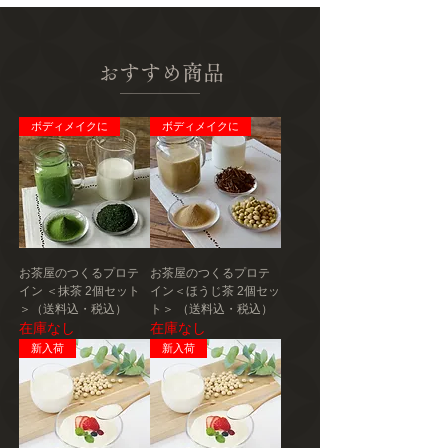
い。※開封後、要冷蔵（10℃以下）で保存
し、お早めにお召し上がりください。
おすすめ商品
アレルギー
大豆
ボディメイクに
ボディメイクに
発送種別
常温
主要産地
新潟県
製造者
お茶屋のつくるプロテ
お茶屋のつくるプロテ
㈱やまと食品
イン ＜抹茶 2個セット
イン＜ほうじ茶 2個セッ
新潟県南魚沼市大崎5264 やまと食品第三
＞（送料込・税込）
ト＞ （送料込・税込）
工場
在庫なし
在庫なし
新入荷
新入荷