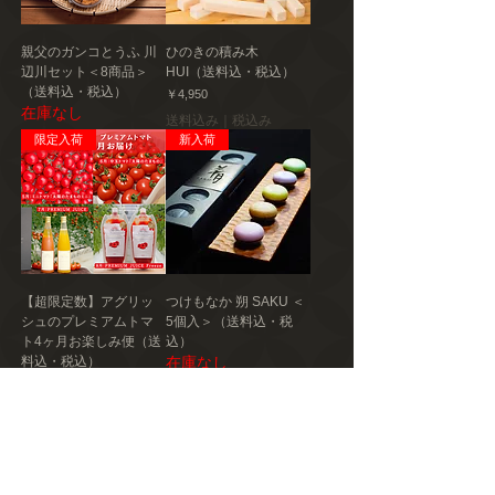
親父のガンコとうふ 川
ひのきの積み木
辺川セット＜8商品＞
HUI（送料込・税込）
（送料込・税込）
価格
￥4,950
在庫なし
送料込み｜税込み
限定入荷
新入荷
【超限定数】アグリッ
つけもなか 朔 SAKU ＜
シュのプレミアムトマ
5個入＞（送料込・税
ト4ヶ月お楽しみ便（送
込）
料込・税込）
在庫なし
在庫なし
新入荷
新入荷