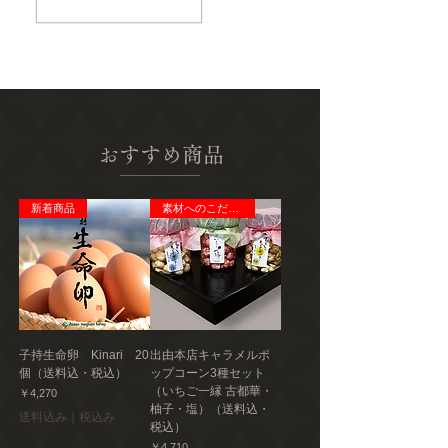
200日
着後、商品の包装容器の表示ラベルをご確認
ください。
保存方法
高温・多湿を避け移り香にご注意ください。
発送種別
常温
おすすめ商品
主要産地
熊本県
新着商品
素材へのこだわり
製造者
川上製茶
子持生命卵 Kinari 20
出由本店キャラメルポ
個（送料込・税込）
ップコーン3種セット
（いちご一縁 古都華・
価格
￥4,270
柚子・塩）（送料込・
送料込み｜税込み
税込）
価格
￥4,710