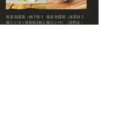
葛湯 朝露葛（柚子味 3
葛湯 朝露葛（抹茶味 3
個入り×2＋抹茶味3個入
個入り×4）（送料込・
り×2）（送料込・税
税込）
込）
価格
￥3,690
価格
￥3,690
送料込み｜税込み
送料込み｜税込み
素材へのこだわり
万能調味料
葛湯 朝露葛（柚子味 3
浜ののりだれ3個入り
個入り×4）（送料込・
（送料込・税込）
税込）
価格
￥3,070
価格
￥3,690
送料込み｜税込み
送料込み｜税込み