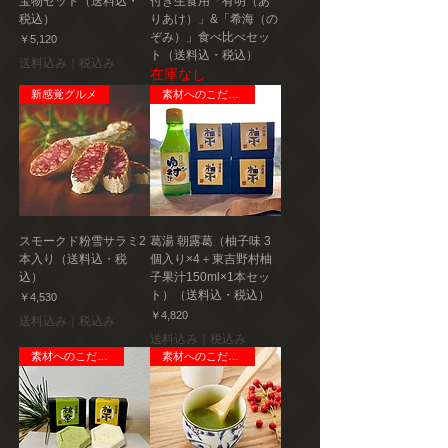
宝物セット（送料込・
付き生食用「有明（あ
税込）
りあけ）」&「希海（の
ぞみ）」食べ比べセッ
価格
￥5,120
ト（送料込・税込）
送料込み｜税込み
在庫なし
新感覚グルメ
素材へのこだわり
スモークド粉雪サラミ2
葛湯 朝露葛（柚子味 3
本入り（送料込・税
個入り×4＋東吉野村柚
込）
子果汁150ml×1本セッ
ト）（送料込・税込）
価格
￥4,530
価格
￥4,820
送料込み｜税込み
送料込み｜税込み
素材へのこだわり
素材へのこだわり