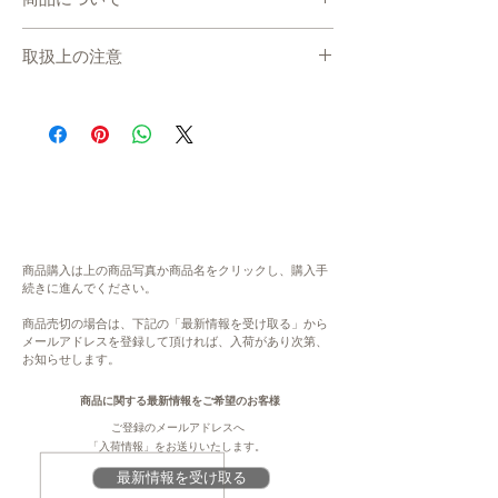
・産地直送で、準備が出来次第、お届けしま
取扱上の注意
す。
・発送までの目安：7日〜10日 程度
在庫について
※現在、多数ご注文をいただいております。
システムの都合上、在庫数更新が間に合わ
通常よりもお時間をいただく場合がございま
ず、ご注文いただいた後に商品が欠品・在庫
す。
切れ状態となる場合がございます。恐れ入り
・指定日/指定時間の配達ができかねます。
ますが、欠品の場合にはご連絡ををさせてい
何卒ご了承ください。
ただき、キャンセル、もしくは、次の生産ま
・表示金額は、送料込みの金額です。配送先
でお待ちいただきます。予めご了承くださ
地域により、送料が変わります。
い。大変ご不便をお掛けいたしますが、何卒
商品購入は上の商品写真か商品名をクリックし、購入手
ご理解・ご協力賜りますよう、よろしくお願
続きに進んでください。
内容
い申し上げます。
紅茶：2.5ｇティーパック2個ずつの個包装
商品売切の場合は、下記の「最新情報を受け取る」から
×6個入り
メールアドレスを登録して頂ければ、入荷があり次第、
注意
お知らせします。
※2箱セット
このページは、提供元からの情報に基づき、
作成・掲載をしています。提供元の規格変更
商品に関する最新情報をご希望のお客様
原材料
などに伴い、本サイト掲載の情報から予告な
ご登録のメールアドレスへ
茶
く変更となる場合がございます。商品に関す
「入荷情報」をお送りいたします。
る義務表示事項（原材料、栄養成分、アレル
最新情報を受け取る
賞味期限
ギー情報、添加物など）については、商品到