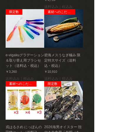
送料込み｜税込み
限定数
素材へのこだわり
e-vigakuグラデーション
碧海メスうなぎ極み 限
＆取り替え用ブラシセ
定特大サイズ（送料
ット（送料込・税込）
込・税込）
価格
価格
￥3,260
￥10,910
送料込み｜税込み
送料込み｜税込み
素材へのこだわり
限定数
戎はるさめ にっぽんの
2026海男オイスター 殻