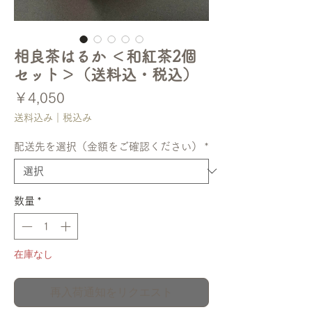
相良茶はるか ＜和紅茶2個
セット＞（送料込・税込）
価
￥4,050
格
送料込み｜税込み
配送先を選択（金額をご確認ください）
*
数量
*
在庫なし
再入荷通知をリクエスト