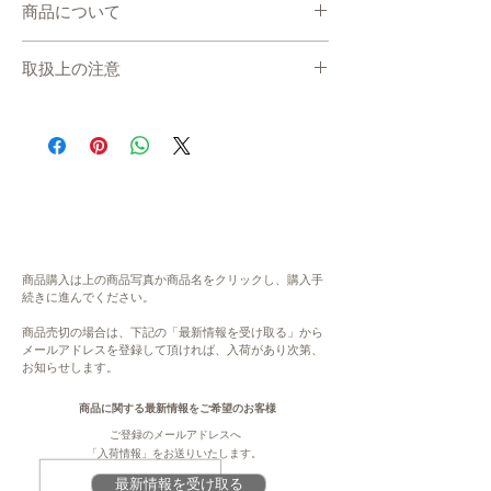
商品について
・産地直送で、準備が出来次第、お届けしま
取扱上の注意
す。
・発送までの目安：7日〜10日 程度
在庫について
※現在、多数ご注文をいただいております。
システムの都合上、在庫数更新が間に合わ
通常よりもお時間をいただく場合がございま
ず、ご注文いただいた後に商品が欠品・在庫
す。
切れ状態となる場合がございます。恐れ入り
・指定日/指定時間の配達ができかねます。
ますが、欠品の場合にはご連絡ををさせてい
何卒ご了承ください。
ただき、キャンセル、もしくは、次の生産ま
・表示金額は、送料込みの金額です。配送先
でお待ちいただきます。予めご了承くださ
地域により、送料が変わります。
い。大変ご不便をお掛けいたしますが、何卒
商品購入は上の商品写真か商品名をクリックし、購入手
ご理解・ご協力賜りますよう、よろしくお願
続きに進んでください。
内容
い申し上げます。
茶：5ｇティーパック2個ずつの個包装×5個
商品売切の場合は、下記の「最新情報を受け取る」から
入り
メールアドレスを登録して頂ければ、入荷があり次第、
注意
お知らせします。
※2箱セット
このページは、提供元からの情報に基づき、
作成・掲載をしています。提供元の規格変更
商品に関する最新情報をご希望のお客様
原材料
などに伴い、本サイト掲載の情報から予告な
ご登録のメールアドレスへ
茶
く変更となる場合がございます。商品に関す
「入荷情報」をお送りいたします。
る義務表示事項（原材料、栄養成分、アレル
最新情報を受け取る
賞味期限