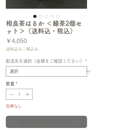
相良茶はるか ＜緑茶2個セ
ット＞（送料込・税込）
価
￥4,050
格
送料込み｜税込み
配送先を選択（金額をご確認ください）
*
数量
*
在庫なし
再入荷通知をリクエスト