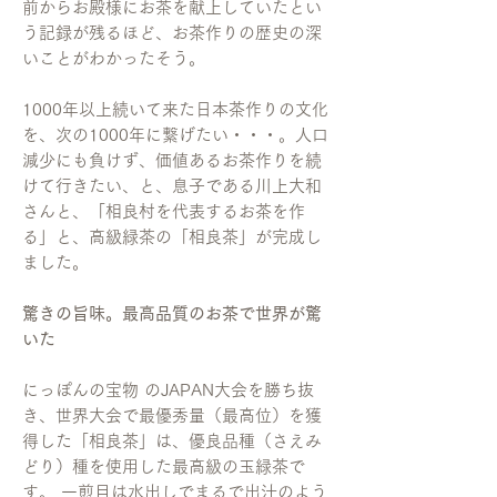
前からお殿様にお茶を献上していたとい
う記録が残るほど、お茶作りの歴史の深
いことがわかったそう。
1000年以上続いて来た日本茶作りの文化
を、次の1000年に繋げたい・・・。人口
減少にも負けず、価値あるお茶作りを続
けて行きたい、と、息子である川上大和
さんと、「相良村を代表するお茶を作
る」と、高級緑茶の「相良茶」が完成し
ました。
驚きの旨味。最高品質のお茶で世界が驚
いた
にっぽんの宝物 のJAPAN大会を勝ち抜
き、世界大会で最優秀量（最高位）を獲
得した「相良茶」は、優良品種（さえみ
どり）種を使用した最高級の玉緑茶で
す。 一煎目は水出しでまるで出汁のよう