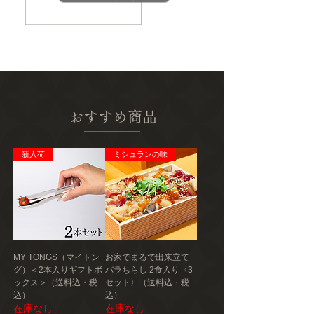
ギー情報、添加物など）については、商品到
200日
着後、商品の包装容器の表示ラベルをご確認
ください。
保存方法
高温・多湿を避け移り香にご注意ください。
発送種別
常温
おすすめ商品
主要産地
熊本県
新入荷
ミシュランの味
製造者
川上製茶
MY TONGS（マイトン
お家でまるで出来立て
グ）＜2本入りギフトボ
バラちらし 2食入り〈3
ックス＞（送料込・税
セット〉（送料込・税
込）
込）
在庫なし
在庫なし