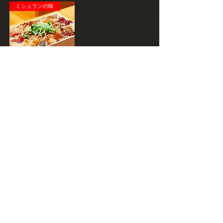
ミシュランの味
お家でまるで出来立て
バラちらし 2食入り〈2
セット〉（送料込・税
込）
在庫なし
11
/
11
取扱商品一覧を見る