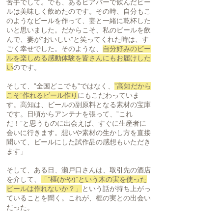
苦手でして。でも、あるビアバーで飲んだビー
ルは美味しく飲めたのです。その時、自分もこ
のようなビールを作って、妻と一緒に乾杯した
いと思いました。だからこそ、私のビールを飲
んで、妻が”おいしい”と笑ってくれた時は、す
ごく幸せでした。そのような、
自分好みのビー
ルを楽しめる感動体験を皆さんにもお届けした
い
のです。
そして、”全国どこでも”ではなく、
”高知だから
こそ”作れるビール作り
にもこだわっていま
す。高知は、ビールの副原料となる素材の宝庫
です。日頃からアンテナを張って、”これ
だ！”と思うものに出会えば、すぐに生産者に
会いに行きます。想いや素材の生かし方を直接
聞いて、ビールにした試作品の感想もいただき
ます」
そして、ある日、瀬戸口さんは、取引先の酒店
を介して、
「”榧(かや)”という木の実を使った
ビールは作れないか？」
という話が持ち上がっ
ていることを聞く。これが、榧の実との出会い
だった。