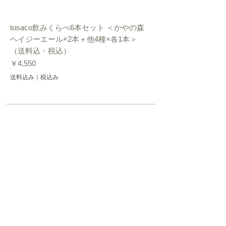
tosaco飲みくらべ6本セット ＜かやの森
ヘイジーエール×2本＋他4種×各1本＞
（送料込・税込）
価格
￥4,550
送料込み｜税込み
商品購入は上の商品写真か商品名をクリックし、購入手
続きに進んでください。
商品売切の場合は、下記の「最新情報を受け取る」から
メールアドレスを登録して頂ければ、入荷があり次第、
お知らせします。
商品に関する最新情報をご希望のお客様
ご登録のメールアドレスへ
「入荷情報」をお送りいたします。