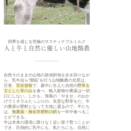
四季を感じる究極のサスティナブルミルク
人と牛と自然に優しい山地酪農
自然そのままの山地の急傾斜地を歩き回りなが
ら、乳牛自ら”開拓”を行う山地酪農の光景は、
圧巻。
完全放牧
で、森中に生えた自然の
野草を
主とした草のみ
を食べ、輸入穀物や農薬は一切
口にしない。しかも、海風の「やませ」のおか
げでミネラルたっぷりの、良質な野草をだ。牛
の糞尿が肥料となって大地に還るので、牛たち
は、
無農薬・無化学肥料の餌
を一年中食べるこ
とができる。
牛は本来の環境に限りなく近い形で育つことが
でき、圧倒的に乳牛にも、私たちにも、自然に