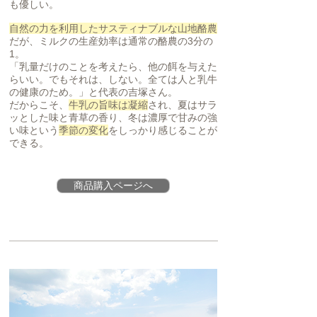
も優しい。
自然の力を利用したサスティナブルな山地酪農
だが、ミルクの生産効率は通常の酪農の3分の
1。
「乳量だけのことを考えたら、他の餌を与えた
らいい。でもそれは、しない。全ては人と乳牛
の健康のため。」と代表の吉塚さん。
だからこそ、
牛乳の旨味は凝縮
され、夏はサラ
ッとした味と青草の香り、冬は濃厚で甘みの強
い味という
季節の変化
をしっかり感じることが
できる。
商品購入ページへ