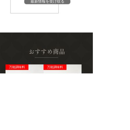
最新情報を受け取る
おすすめ商品
万能調味料
万能調味料
浜ののりドレ3個入り
浜ののりマヨ3個入り
（送料込・税込）
（送料込・税込）
価格
価格
￥3,070
￥3,070
送料込み｜税込み
送料込み｜税込み