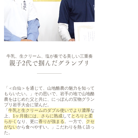
牛乳、生クリーム、塩が奏でる美しい三重奏
親子2代で掴んだグランプリ
「＜白仙＞を通じて、山地酪農の魅力を知って
もらいたい。」その思いで、岩手の地で山地酪
農をはじめた父と共に、にっぽんの宝物グラン
プリ岩手大会に望んだ。
「
牛乳と生クリームのダブル使いでより濃厚
な
上、
1ヶ月後には、さらに熟成
して
とろりと柔
らかく
なり、更に
香りが強まる
。一方で、
クセ
がない
から食べやすい。」こだわりを熱く語っ
た。