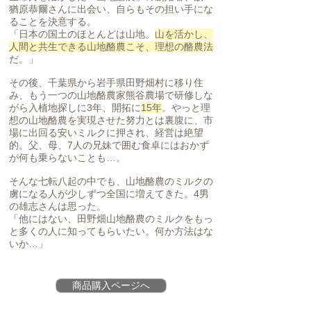
猶原恭爾さんに出会い、自らもその担い手にな
ることを決意する。
「日本の国土のほとんどは山地。
山を活かし、
人間と共生できる山地酪農こそ、理想の酪農法
だ。」
その後、千葉県から岩手県田野畑村に移り住
み、もう一つの山地酪農家熊谷農場で研修しな
がら入植地探しに3年、開拓に
15年
。やっと理
想の山地酪農を実現させた努力とは裏腹に、市
場に出回る安いミルクに押され、経営は絶望
的。父、母、7人の兄妹で囲む食卓にはおかず
が何も乗らないことも…。
そんな七転八起の中でも、山地酪農のミルクの
虜になる人が少しずつ全国に増えてきた。4男
の雄志さんは思った。
「他にはない、田野畑山地酪農のミルクをもっ
と多くの人に知ってもらいたい。何か方法はな
いか…」
商品購入ページへ