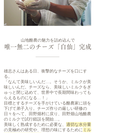
山地酪農の魅力を詰め込んで
唯一無二のチーズ「白仙」完成
雄志さんはある日、衝撃的なチーズを口にす
る。
「なんて美味しいんだ…。そうか、ミルクが美
味しいんだ。チーズなら、美味しいミルクをぎ
ゅっと閉じ込めて、世界中で長期間味わっても
らえるものになる…！」
目標とするチーズを手がけている酪農家に頭を
下げて弟子入り。チーズ作りの厳しい研修の
日々をへて、田野畑村に戻り、田野畑山地酪農
のミルクで試行錯誤を開始…。
美味しく熟成するために必要な、
適切な水分量
の見極めの研究や、理想の味にするために
ミル