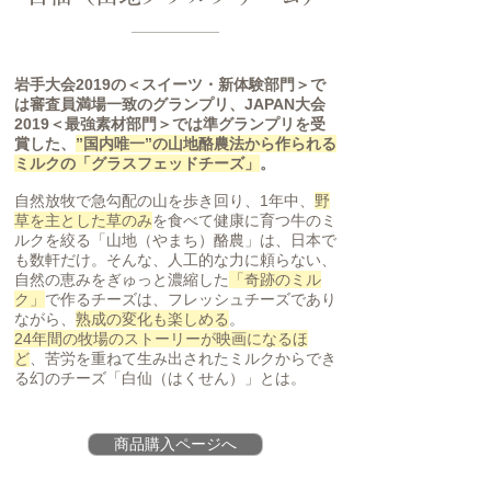
岩手大会2019の＜スイーツ・新体験部門＞で
は審査員満場一致のグランプリ、JAPAN大会
2019＜最強素材部門＞では準グランプリを受
賞した、
”国内唯一”の山地酪農法から作られる
ミルクの「グラスフェッドチーズ」
。
自然放牧で急勾配の山を歩き回り、1年中、
野
草を主とした草のみ
を食べて健康に育つ牛のミ
ルクを絞る「山地（やまち）酪農」は、日本で
も数軒だけ。そんな、人工的な力に頼らない、
自然の恵みをぎゅっと濃縮した
「奇跡のミル
ク」
で作るチーズは、フレッシュチーズであり
ながら、
熟成の変化も楽しめる
。
24年間の牧場のストーリーが映画になるほ
ど
、苦労を重ねて生み出されたミルクからでき
る幻のチーズ「白仙（はくせん）」とは。
商品購入ページへ