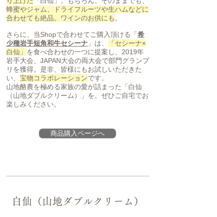
り上げた
「白仙」。もちろん、そのままでも、
蜂蜜やジャム、ドライフルーツや生ハムなどに
合わせても絶品。ワインのお供にも
。
さらに、当Shopで合わせてご購入頂ける「
希
少種岩手短角和牛セシーナ
」は、
「セシーナ×
白仙」
を食べ合わせの一つに提案し、2019年
岩手大会、JAPAN大会の両大会で部門グランプ
リを獲得。是非、皆様にもお試しいただきた
い、
宝物コラボレーション
です。
山地酪農を極める家族の愛が詰まった「白仙
（山地ダブルクリーム）」を、ぜひご自宅でお
楽しみください。
商品購入ページへ
白仙（山地ダブルクリーム）