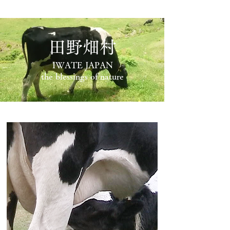
田野畑村
IWATE JAPAN
the blessings of nature