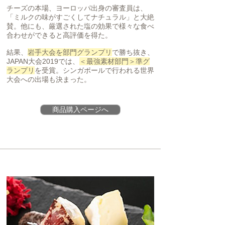
チーズの本場、ヨーロッパ出身の審査員は、
「ミルクの味がすごくしてナチュラル」と大絶
賛。他にも、厳選された塩の効果で様々な食べ
合わせができると高評価を得た。
結果、
岩手大会を部門グランプリ
で勝ち抜き、
JAPAN大会2019では、
＜最強素材部門＞準グ
ランプリ
を受賞。シンガポールで行われる世界
大会への出場も決まった。
商品購入ページへ