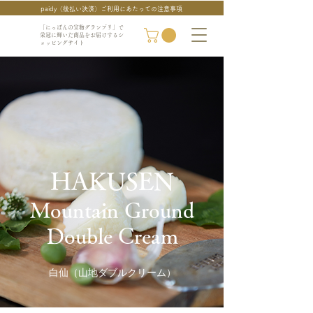
paidy（後払い決済）ご利用にあたっての注意事項
「にっぽんの宝物グランプリ」で
栄冠に輝いた商品をお届けするシ
ョッピングサイト
HAKUSEN
Mountain Ground
Double Cream
白仙（山地ダブルクリーム）