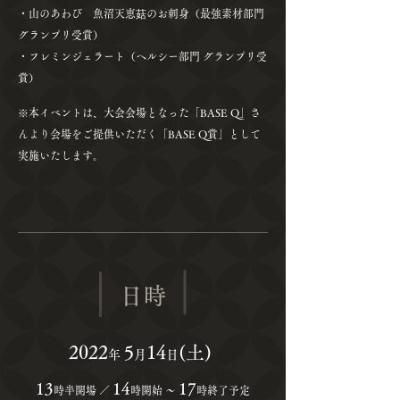
・山のあわび 魚沼天恵菇のお刺身（最強素材部門
グランプリ受賞）
​・フレミンジェラート（ヘルシー部門 グランプリ受
賞）
※本イベントは、大会会場となった「BASE Q」さ
んより会場をご提供いただく「BASE Q賞」として
実施いたします。
日時
2022
5
14
(土)
年
月
日
13
14
17
時半開場 ／
時開始 〜
時終了予定