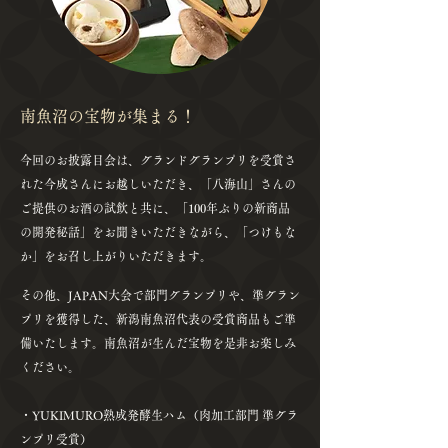
南魚沼の宝物が集まる！
今回のお披露目会は、グランドグランプリを受賞さ
れた今成さんにお越しいただき、「八海山」さんの
ご提供のお酒の試飲と共に、「100年ぶりの新商品
の開発秘話」をお聞きいただきながら、「つけもな
か」をお召し上がりいただきます。​
その他、JAPAN大会で部門グランプリや、準グラン
プリを獲得した、新潟南魚沼代表の受賞商品もご準
備いたします。南魚沼が生んだ宝物を是非お楽しみ
ください。
・YUKIMURO熟成発酵生ハム（肉加工部門 準グラ
ンプリ受賞）