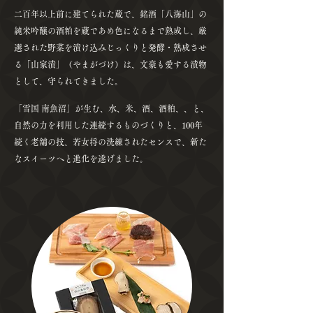
二百年以上前に建てられた蔵で、銘酒「八海山」の
純米吟醸の酒粕を蔵であめ色になるまで熟成し、厳
選された野菜を漬け込みじっくりと発酵・熟成させ
る「山家漬」（やまがづけ）は、文豪も愛する漬物
として、守られてきました。
「雪国 南魚沼」が生む、水、米、酒、酒粕、、と、
自然の力を利用した連続するものづくりと、100年
続く老舗の技、若女将の洗練されたセンスで、新た
なスイーツへと進化を遂げました。