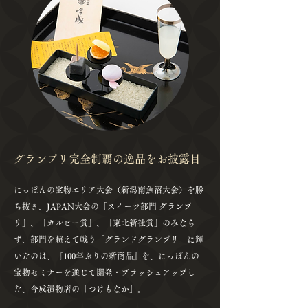
グランプリ完全制覇の逸品をお披露目
にっぽんの宝物エリア大会（新潟南魚沼大会）を勝
ち抜き、JAPAN大会の「スイーツ部門 グランプ
リ」、「カルビー賞」、「東北新社賞」のみなら
ず、部門を超えて戦う「グランドグランプリ」に輝
いたのは、『100年ぶりの新商品』を、にっぽんの
宝物セミナーを通じて開発・ブラッシュアップし
た、今成漬物店の「つけもなか」。