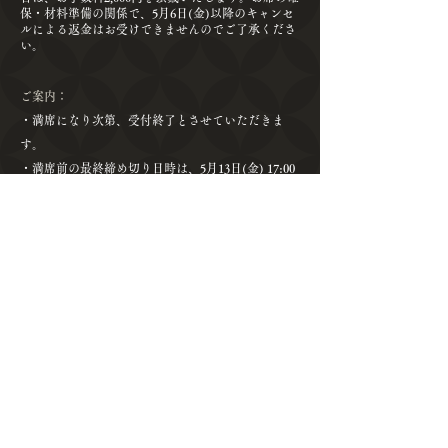
保・材料準備の関係で、5月6日(金)以降のキャンセ
ルによる返金はお受けできませんのでご了承くださ
い。
ご案内：
​・満席になり次第、受付終了とさせていただきま
す。
​・満席前の最終締め切り日時は、5月13日(金) 17:00
とさせていただきます。
・満席によるキャンセル待ちをご希望の方は、
お問
合せフォーム
より、お問合せください。キャンセル
による空きが出た場合のみ、ご連絡いたします。
​・内容について一部変更して実施する場合がありま
す。あらかじめご了承ください。
・本イベントには、にっぽんの宝物公式撮影が入り
ます。にっぽんの宝物の広報写真・動画として公
開/SNS等に利用させていただきます。また、メディ
アによる撮影が入る場合がございます。あらかじめ