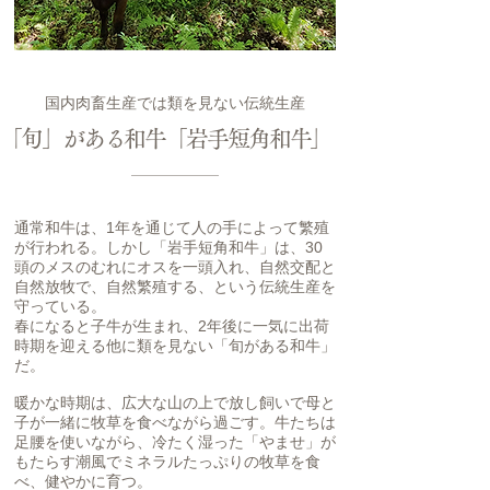
国内肉畜生産では類を見ない伝統生産
「旬」がある和牛「岩手短角和牛」
通常和牛は、1年を通じて人の手によって繁殖
が行われる。しかし「岩手短角和牛」は、30
頭のメスのむれにオスを一頭入れ、自然交配と
自然放牧で、自然繁殖する、という伝統生産を
守っている。
春になると子牛が生まれ、2年後に一気に出荷
時期を迎える他に類を見ない「旬がある和牛」
だ。
暖かな時期は、広大な山の上で放し飼いで母と
子が一緒に牧草を食べながら過ごす。牛たちは
足腰を使いながら、冷たく湿った「やませ」が
もたらす潮風でミネラルたっぷりの牧草を食
べ、健やかに育つ。