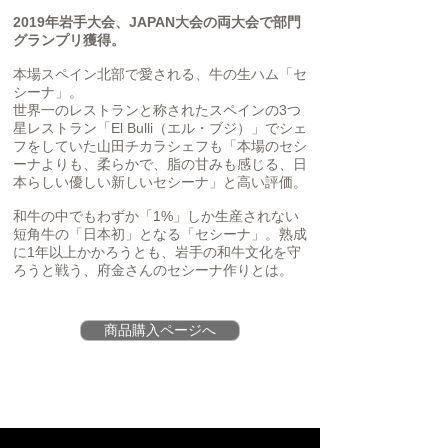
2019年岩手大会、JAPAN大会の両大会で
部門
グランプリ獲得。
本場スペイン北部で愛される、牛の生ハム「セ
シーナ」。
世界一のレストランと称されたスペインの3つ
星レストラン「El Bulli（エル・ブジ）」でシェ
フをしていた山田チカラシェフも「本場のセシ
ーナよりも、柔らかで、脂の甘みも感じる、日
本らしい優しい新しいセシーナ」と高い評価。
和牛の中でもわずか「1%」しか生産されない
短角牛の「日本初」となる「セシーナ」。熟成
に1年以上かかろうとも、岩手の和牛文化を守
ろうと戦う、府金さんのセシーナ作りとは。
商品購入ページへ