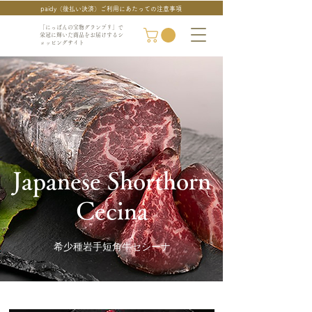
paidy（後払い決済）ご利用にあたっての注意事項
「にっぽんの宝物グランプリ」で
栄冠に輝いた商品をお届けするシ
ョッピングサイト
Japanese Shorthorn
Cecina
希少種岩手短角牛セシーナ