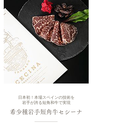
日本初！本場スペインの技術を
岩手が誇る短角和牛で実現
希少種岩手短角牛セシーナ