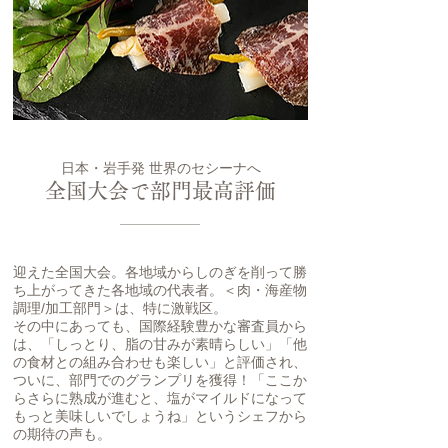
日本・岩手発 世界のセシーナへ
全国大会で部門最高評価
迎えた全国大会。各地域からしのぎを削って勝
ち上がってきた各地域の代表者。＜肉・海産物
調理/加工部門＞は、特に激戦区。
その中にあっても、国際経験豊かな審査員から
は、「しっとり、脂の甘みが素晴らしい」「他
の食材との組み合わせも楽しい」と評価され、
ついに、部門でのグランプリを獲得！「ここか
らさらに熟成が進むと、塩がマイルドになって
もっと美味しいでしょうね」というシェフから
の期待の声も。