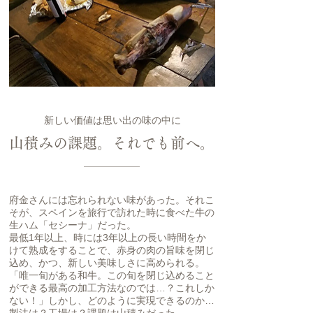
新しい価値は思い出の味の中に
山積みの課題。それでも前へ。
府金さんには忘れられない味があった。それこ
そが、スペインを旅行で訪れた時に食べた牛の
生ハム「セシーナ」だった。
最低1年以上、時には3年以上の長い時間をか
けて熟成をすることで、赤身の肉の旨味を閉じ
込め、かつ、新しい美味しさに高められる。
「唯一旬がある和牛。この旬を閉じ込めること
ができる最高の加工方法なのでは…？これしか
ない！」しかし、どのように実現できるのか…
製法は？工場は？課題は山積みだった。