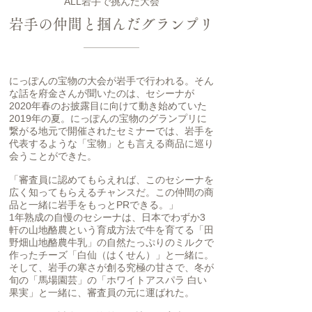
ALL岩手で挑んだ大会
岩手の仲間と掴んだグランプリ
にっぽんの宝物の大会が岩手で行われる。そん
な話を府金さんが聞いたのは、セシーナが
2020年春のお披露目に向けて動き始めていた
2019年の夏。にっぽんの宝物のグランプリに
繋がる地元で開催されたセミナーでは、岩手を
代表するような「宝物」とも言える商品に巡り
会うことができた。
「審査員に認めてもらえれば、このセシーナを
広く知ってもらえるチャンスだ。この仲間の商
品と一緒に岩手をもっとPRできる。」
1年熟成の自慢のセシーナは、日本でわずか3
軒の山地酪農という育成方法で牛を育てる「田
野畑山地酪農牛乳」の自然たっぷりのミルクで
作ったチーズ「白仙（はくせん）」と一緒に。
そして、岩手の寒さが創る究極の甘さで、冬が
旬の「馬場園芸」の「ホワイトアスパラ 白い
果実」と一緒に、審査員の元に運ばれた。