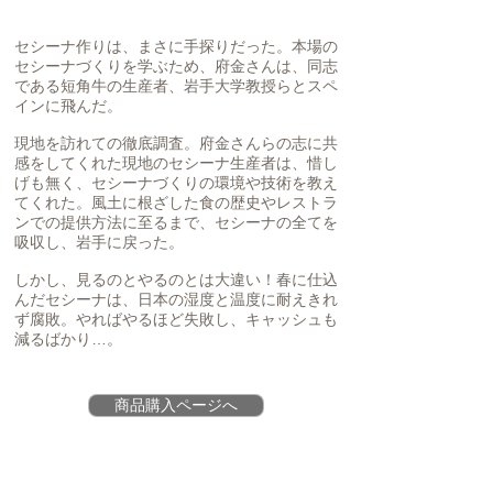
セシーナ作りは、まさに手探りだった。本場の
セシーナづくりを学ぶため、府金さんは、同志
である短角牛の生産者、岩手大学教授らとスペ
インに飛んだ。
現地を訪れての徹底調査。府金さんらの志に共
感をしてくれた現地のセシーナ生産者は、惜し
げも無く、セシーナづくりの環境や技術を教え
てくれた。風土に根ざした食の歴史やレストラ
ンでの提供方法に至るまで、セシーナの全てを
吸収し、岩手に戻った。
しかし、見るのとやるのとは大違い！春に仕込
んだセシーナは、日本の湿度と温度に耐えきれ
ず腐敗。やればやるほど失敗し、キャッシュも
減るばかり…。
商品購入ページへ