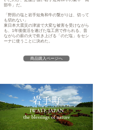
部牛」だ。
「野田の塩と岩手短角和牛の繋がりは、切って
も切れない」
東日本大震災の津波で大変な被害を受けながら
も、1年後復活を遂げた塩工房で作られる、昔
ながらの薪の火で炊き上げる「のだ塩」をセシ
ーナに使うことに決めた。
商品購入ページへ
岩手町
IWATE JAPAN
the blessings of nature