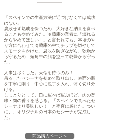
「スペインでの生産方法に近づけなくては成功
はない」
腐敗せず熟成を保つため、大好きな納豆を食べ
ることもやめてみた。冷蔵庫の業者に「壊れる
からやめてほしい！」と言われても、本場のや
り方に合わせて冷蔵庫の中でチップを燃やして
スモークをかけた。腐敗を防ぎながら、乾燥か
ら守るため、短角牛の脂を塗って乾燥から守っ
た。
人事は尽くした。天命を待つのみ！
吊るしたセシーナを初めて取り出し、表面の脂
を丁寧に削り、中心に包丁を入れ、薄く切り分
ける。
しっとりとして、口に運べば運ぶほど、肉の旨
味・肉の香りを感じる。「スペインで食べたセ
シーナより美味しい！」と率直に感じた。つい
に、、オリジナルの日本のセシーナが完成し
た。
商品購入ページへ