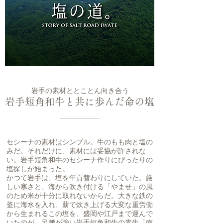
岩手の素材ととことん向き合う
岩手短角和牛と共に歩んだ命の塩
セシーナの素材はシンプル。牛のもも肉と塩の
みだ。それだけに、素材には妥協が許されな
い。岩手短角和牛のセシーナ作りにぴったりの
塩探しが始まった。
かつて岩手は、塩を年貢替わりにしていた。厳
しい寒さと、海から吹き付ける「やませ」の風
のため米が十分に取れないからだ。大きな鉄の
釜に海水を入れ、薪で炊き上げる大変な重労働
から生まれるこの塩を、盛岡や江戸まで運んで
いたのが、足腰が強い岩手短角和牛の素牛「南