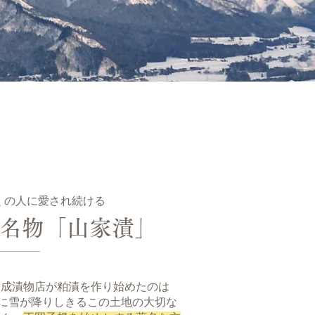
くの人に愛され続ける
名物「山家漬」
今成漬物店が粕漬を作り始めたのは
冬に雪が降りしきるこの土地の大切な