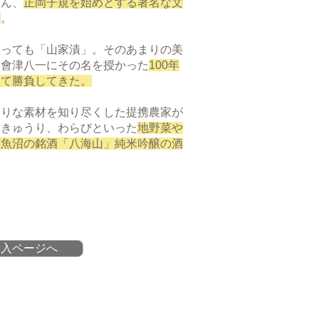
ろん、
正岡子規を始めとする著名な文
た
。
いっても「山家漬」。そのあまりの美
・會津八一にその名を授かった
100年
して勝負してきた。
たりな素材を知り尽くした提携農家が
、きゅうり、わらびといった
地野菜や
南魚沼の銘酒「八海山」純米吟醸の酒
購入ページへ