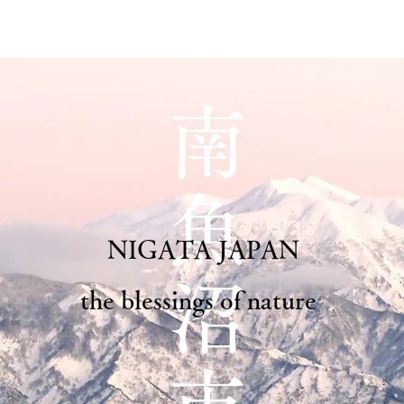
南
魚
NIGATA JAPAN
沼
the blessings of nature