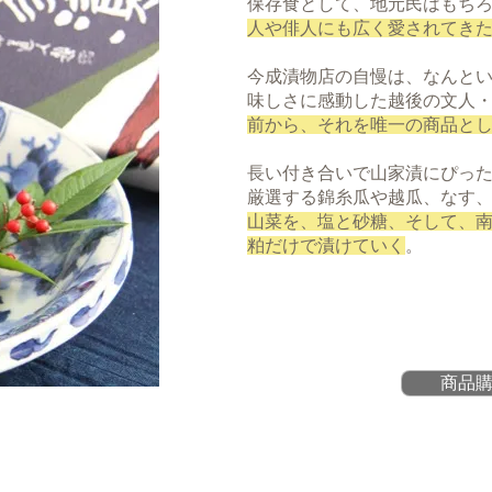
保存食として、地元民はもち
人や俳人にも広く愛されてき
今成漬物店の自慢は、なんと
味しさに感動した越後の文人
前から、それを唯一の商品と
長い付き合いで山家漬にぴっ
厳選する錦糸瓜や越瓜、なす
山菜を、塩と砂糖、そして、
粕だけで漬けていく
。
商品