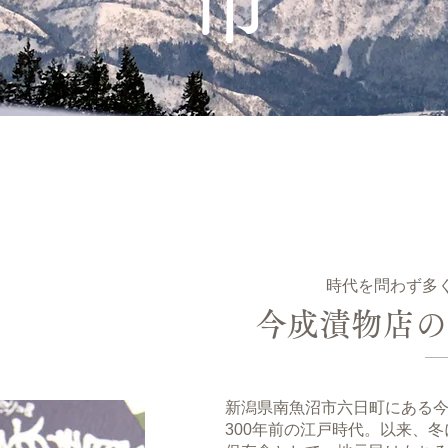
市
時代を問わず多
今成漬物店の
新潟県南魚沼市六日町にある
300年前の江戸時代。以来、