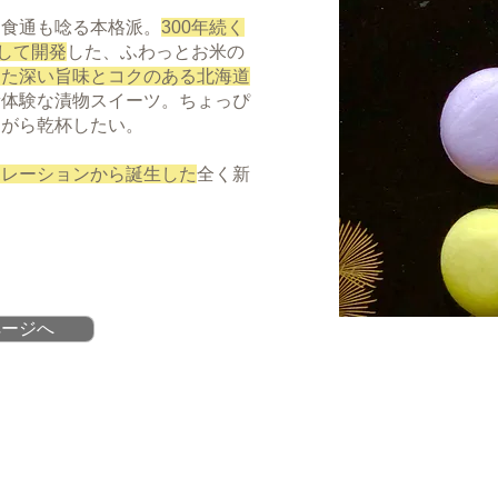
は食通も唸る本格派。
300年続く
して開発
した、ふわっとお米の
した深い旨味とコクのある北海道
新体験な漬物スイーツ。ちょっぴ
ながら乾杯したい。
ボレーションから誕生した
全く新
ページへ