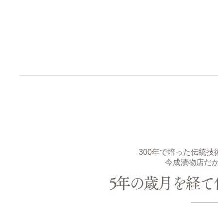
300年で培った伝統
今成漬物店だ
5年の歳月を経て