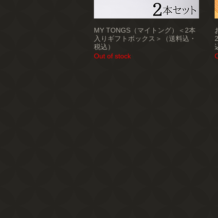
MY TONGS（マイトング）＜2本
入りギフトボックス＞（送料込・
税込）
Out of stock
O