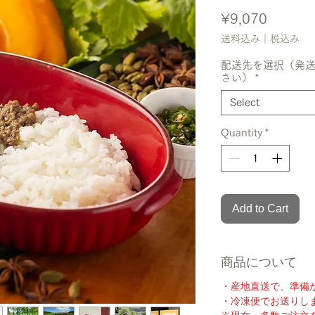
Price
¥9,070
送料込み｜税込み
配送先を選択（発
さい）
*
Select
Quantity
*
Add to Cart
商品について
・産地直送で、準備
・冷凍便でお送りし