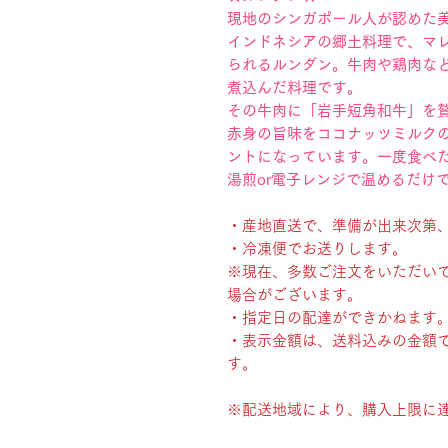
現地のシンガポール人が認めた
インドネシアの郷土料理で、マ
られるルンダン。牛肉や鶏肉な
煮込んだ料理です。
その牛肉に「岩手短角和牛」を
赤身の旨味をココナッツミルク
ントになっています。一度食べ
湯煎or電子レンジで温めるだけ
・産地直送で、準備が出来次第
・冷凍便でお送りします。
※現在、多数ご注文をいただい
場合がございます。
・指定日の配達ができかねます
・表示金額は、送料込みの金額
す。
※配送地域により、購入上限に