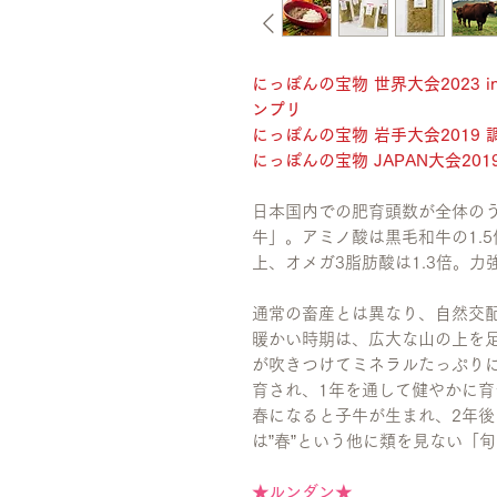
にっぽんの宝物 世界大会2023 in
ンプリ
にっぽんの宝物 岩手大会2019
にっぽんの宝物 JAPAN大会20
日本国内での肥育頭数が全体のう
牛」。アミノ酸は黒毛和牛の1.
上、オメガ3脂肪酸は1.3倍。
通常の畜産とは異なり、自然交
暖かい時期は、広大な山の上を
が吹きつけてミネラルたっぷり
育され、1年を通して健やかに育
春になると子牛が生まれ、2年
は”春”という他に類を見ない「
★ルンダン★