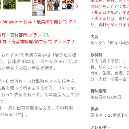
※現在、多数ご注文
お時間をいただく場
・指定日の配達がで
・表示金額は、送料
 Singapore 日本・最高峰牛肉部門 グラ
り、送料が変わりま
 調理・素材部門 グランプリ
内容
19 肉・海産物調理/加工部門 グランプリ
ルンダン 160g（固
原材料
ちわずか1%未満の希少種「岩手短角和
牛肉（岩手県産）、
5倍、旨味成分は2倍、健やか成分も2倍以
料、りんごジュース
力強い赤身肉で強い旨味が特長。
ガル、生姜、食塩、
分・大豆・小麦を含
配・自然放牧・自然繁殖させる伝統生産。
足腰を使って歩き回りながら、「やませ」
賞味期限
に育った牧草を食べる。冬は国産大豆で肥
製造日から180日
つ。
後に一気に出荷時期を迎える、旬の時期
保存
旬がある和牛」。
要冷凍（-18度以下
アレルギー