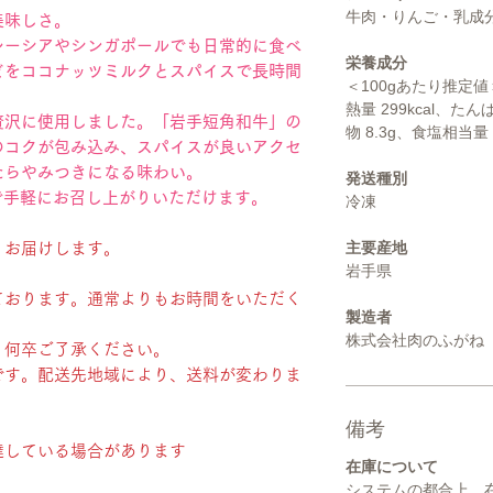
牛肉・りんご・乳成
美味しさ。
レーシアやシンガポールでも日常的に食べ
栄養成分
どをココナッツミルクとスパイスで長時間
＜100gあたり推定値
熱量 299kcal、たん
贅沢に使用しました。「岩手短角和牛」の
物 8.3g、食塩相当量 0
のコクが包み込み、スパイスが良いアクセ
たらやみつきになる味わい。
発送種別
で手軽にお召し上がりいただけます。
冷凍
主要産地
、お届けします。
岩手県
ております。通常よりもお時間をいただく
製造者
株式会社肉のふがね
。何卒ご了承ください。
です。配送先地域により、送料が変わりま
備考
達している場合があります
在庫について
システムの都合上、