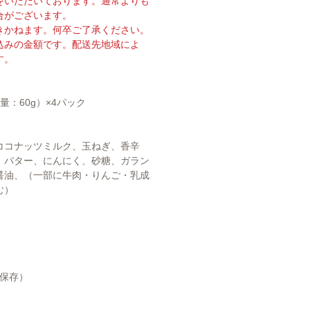
をいただいております。通常よりも
合がございます。
きかねます。何卒ご了承ください。
込みの金額です。配送先地域によ
す。
形量：60g）×4パック
ココナッツミルク、玉ねぎ、香辛
、バター、にんにく、砂糖、ガラン
醤油、（一部に牛肉・りんご・乳成
む）
で保存）