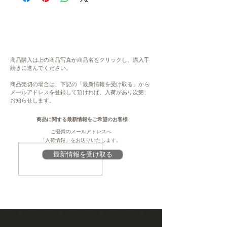
ず、ご注文いただいた後に商品が欠品・在庫
・発送までの目安：8日〜10日程度
切れ状態となる場合がございます。恐れ入り
ますが、欠品の場合にはご連絡ををさせてい
※年末年始期間は商品の発送をしておりませ
ただき、キャンセル、もしくは、次の生産ま
んため、お届けまで最大2週間程度お待ちい
でお待ちいただきます。予めご了承くださ
ただくことがございます。ご了承の上、ご注
い。大変ご不便をお掛けいたしますが、何卒
文ください。
商品購入は上の商品写真か商品名をクリックし、購入手
ご理解・ご協力賜りますよう、よろしくお願
続きに進んでください。
・表示金額は、送料込みの金額です。配送先
い申し上げます。
地域により、送料が変わります。
商品売切の場合は、下記の「最新情報を受け取る」から
メールアドレスを登録して頂ければ、入荷があり次第、
注意
お知らせします。
内容
このページは、提供元からの情報に基づき、
銚子エール（350ml）×6
作成・掲載をしています。提供元の規格変更
商品に関する最新情報をご希望のお客様
などに伴い、本サイト掲載の情報から予告な
ご登録のメールアドレスへ
原材料
く変更となる場合がございます。商品に関す
「入荷情報」をお送りいたします。
麦芽、ホップ、オリーブオイル
る義務表示事項（原材料、栄養成分、アレル
最新情報を受け取る
※アルコール分 5％
ギー情報、添加物など）については、商品到
着後、商品の包装容器の表示ラベルをご確認
賞味期限
ください。
製造より8ヶ月
保存
要冷蔵5度以下