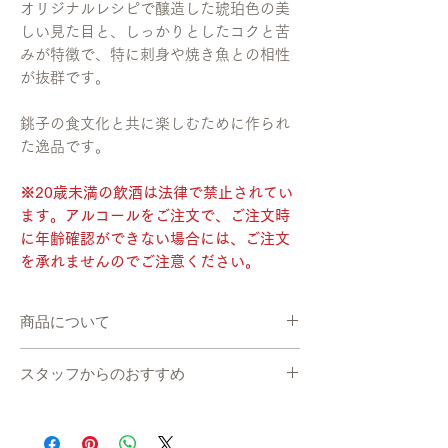
オリジナルレシピで醸造した琥珀色の美
しい見た目と、しっかりとしたコクと苦
みが特徴で、特に刺身や焼き魚との相性
が抜群です。
銚子の食文化と共に楽しむために作られ
た逸品です。
※20歳未満の飲酒は法律で禁止されてい
ます。アルコールをご注文で、ご注文時
に年齢確認ができない場合には​、ご注文
を承れませんのでご注意ください。
商品について
・産地直送で、準備が出来次第、お届けしま
スタッフからのおすすめ
す。
・冷蔵便でお送りします。
在庫について
・指定日/指定時間の配達ができかねます。
システムの都合上、在庫数更新が間に合わ
何卒ご了承ください。