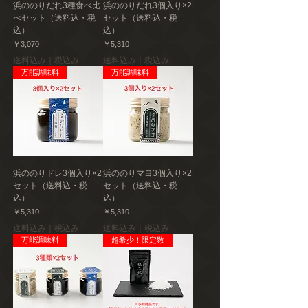
浜ののりだれ3種食べ比
浜ののりだれ3個入り×2
べセット（送料込・税
セット（送料込・税
込）
込）
価格
価格
￥3,070
￥5,310
送料込み｜税込み
送料込み｜税込み
万能調味料
万能調味料
浜ののりドレ3個入り×2
浜ののりマヨ3個入り×2
セット（送料込・税
セット（送料込・税
込）
込）
価格
価格
￥5,310
￥5,310
送料込み｜税込み
送料込み｜税込み
万能調味料
超希少！限定数