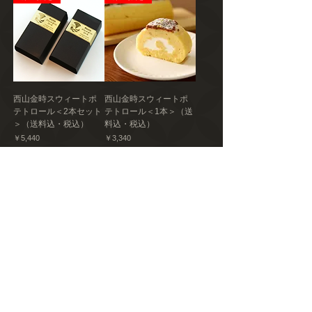
西山金時スウィートポ
西山金時スウィートポ
テトロール＜2本セット
テトロール＜1本＞（送
＞（送料込・税込）
料込・税込）
価格
価格
￥5,440
￥3,340
送料込み｜税込み
送料込み｜税込み
3
/
11
取扱商品一覧を見る