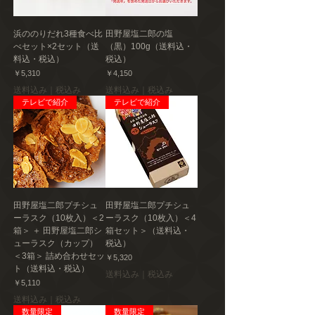
浜ののりだれ3種食べ比
田野屋塩二郎の塩
べセット×2セット（送
（黒）100g（送料込・
料込・税込）
税込）
価格
価格
￥5,310
￥4,150
送料込み｜税込み
送料込み｜税込み
テレビで紹介
テレビで紹介
田野屋塩二郎プチシュ
田野屋塩二郎プチシュ
ーラスク（10枚入）＜2
ーラスク（10枚入）＜4
箱＞ ＋ 田野屋塩二郎シ
箱セット＞（送料込・
ューラスク（カップ）
税込）
＜3箱＞ 詰め合わせセッ
価格
￥5,320
ト（送料込・税込）
送料込み｜税込み
価格
￥5,110
送料込み｜税込み
数量限定
数量限定