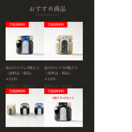
おすすめ商品
アレルギー
なし
万能調味料
万能調味料
発送種別
冷蔵
主要産地
千葉県
製造者
浜ののりドレ3個入り
浜ののりマヨ3個入り
チョウシ・チアーズ株式会社
（送料込・税込）
（送料込・税込）
価格
価格
￥3,070
￥3,070
送料込み｜税込み
送料込み｜税込み
万能調味料
万能調味料