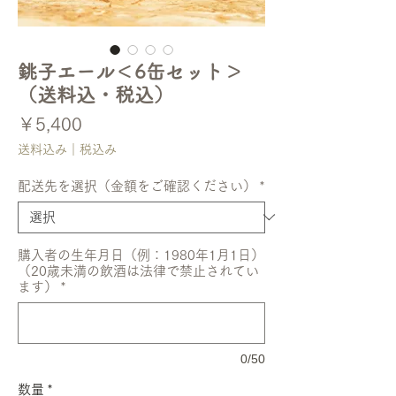
銚子エール＜6缶セット＞
（送料込・税込）
価
￥5,400
格
送料込み｜税込み
配送先を選択（金額をご確認ください）
*
購入者の生年月日（例：1980年1月1日）
（20歳未満の飲酒は法律で禁止されてい
ます）
*
0/50
数量
*