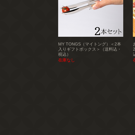
MY TONGS（マイトング）＜2本
入りギフトボックス＞（送料込・
税込）
在庫なし