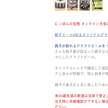
にっぽんの宝物 オンライン大会20
銚子エール4缶＆オリジナルグラ
銚子が誇れるクラフトビールを !
そんな銚子愛が詰まった銚子な
マにしたクラフトビール。
オリジナルレシピで醸造した琥
クと苦みが特徴で、特に刺身や
銚子の食文化と共に楽しむため
※20歳未満の飲酒は法律で禁止
注文時に年齢確認ができない場合
ださい。