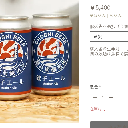
価
￥5,400
格
送料込み｜税込み
配送先を選択（金
選択
購入者の生年月日（例
満の飲酒は法律で
数量
*
在庫なし
再入荷通