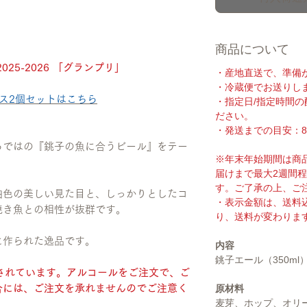
商品について
25-2026 「グランプリ」
・産地直送で、準備
・冷蔵便でお送りし
ス2個セットはこちら
・指定日/指定時間
ださい。
・発送までの目安：8
らではの『銚子の魚に合うビール』をテー
※年末年始期間は商
届けまで最大2週間
す。ご了承の上、ご
珀色の美しい見た目と、しっかりとしたコ
・表示金額は、送料
焼き魚との相性が抜群です。
り、送料が変わりま
に作られた逸品です。
内容
銚子エール（350ml）
されています。アルコールをご注文で、ご
には​、ご注文を承れませんのでご注意く
原材料
麦芽、ホップ、オリ