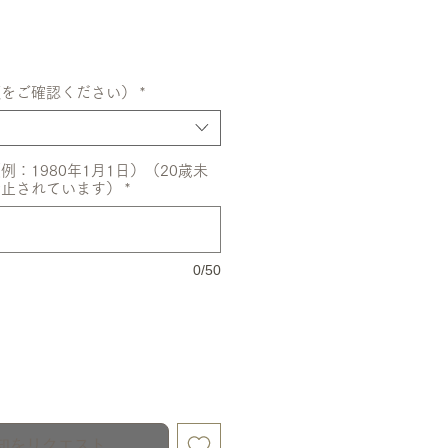
額をご確認ください）
*
：1980年1月1日）（20歳未
禁止されています）
*
0/50
知をリクエスト