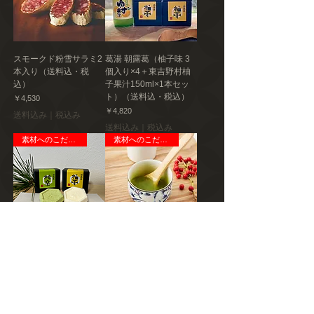
スモークド粉雪サラミ2
葛湯 朝露葛（柚子味 3
本入り（送料込・税
個入り×4＋東吉野村柚
込）
子果汁150ml×1本セッ
ト）（送料込・税込）
価格
￥4,530
価格
￥4,820
送料込み｜税込み
送料込み｜税込み
素材へのこだわり
素材へのこだわり
葛湯 朝露葛（柚子味 3
葛湯 朝露葛（抹茶味 3
個入り×2＋抹茶味3個入
個入り×4）（送料込・
り×2）（送料込・税
税込）
込）
価格
￥3,690
価格
￥3,690
送料込み｜税込み
送料込み｜税込み