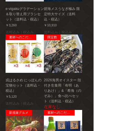
e-vigakuグラデーション
碧海メスうなぎ極み 限
＆取り替え用ブラシセ
定特大サイズ（送料
ット（送料込・税込）
込・税込）
価格
価格
￥3,260
￥10,910
送料込み｜税込み
送料込み｜税込み
素材へのこだわり
限定数
戎はるさめ にっぽんの
2026海男オイスター 殻
宝物セット（送料込・
付き生食用「有明（あ
税込）
りあけ）」&「希海（の
ぞみ）」食べ比べセッ
価格
￥5,120
ト（送料込・税込）
送料込み｜税込み
在庫なし
新感覚グルメ
素材へのこだわり