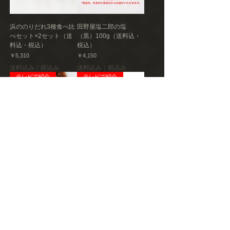
浜ののりだれ3種食べ比
田野屋塩二郎の塩
べセット×2セット（送
（黒）100g（送料込・
料込・税込）
税込）
価格
価格
￥5,310
￥4,150
送料込み｜税込み
送料込み｜税込み
テレビで紹介
テレビで紹介
田野屋塩二郎プチシュ
田野屋塩二郎プチシュ
ーラスク（10枚入）＜2
ーラスク（10枚入）＜4
箱＞ ＋ 田野屋塩二郎シ
箱セット＞（送料込・
ューラスク（カップ）
税込）
＜3箱＞ 詰め合わせセッ
価格
￥5,320
ト（送料込・税込）
送料込み｜税込み
価格
￥5,110
送料込み｜税込み
数量限定
数量限定