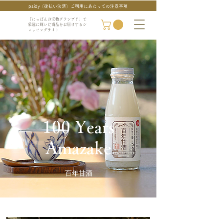
paidy（後払い決済）ご利用にあたっての注意事項
「にっぽんの宝物グランプリ」で
栄冠に輝いた商品をお届けするシ
ョッピングサイト
100 Years
Amazake
百年甘酒