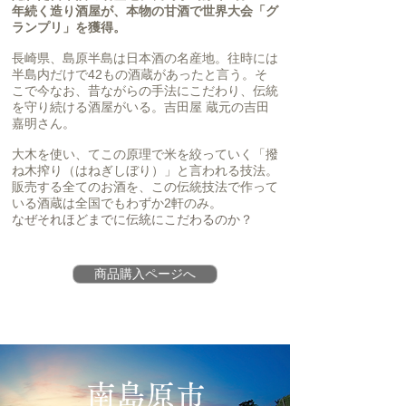
年続く造り酒屋が、本物の甘酒で世界大会「グ
ランプリ」を獲得。
長崎県、島原半島は日本酒の名産地。往時には
半島内だけで42もの酒蔵があったと言う。そ
こで今なお、昔ながらの手法にこだわり、伝統
を守り続ける酒屋がいる。吉田屋 蔵元の吉田
嘉明さん
。
大木を使い、てこの原理で米を絞っていく「撥
ね木搾り（はねぎしぼり）」と言われる技法。
販売する全てのお酒を、この伝統技法で作って
いる酒蔵は全国でもわずか2軒のみ
。
なぜそれほどまでに伝統にこだわるのか？
商品購入ページへ
南島原市