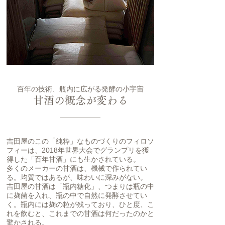
百年の技術、瓶内に広がる発酵の小宇宙
甘酒の概念が変わる
吉田屋のこの「純粋」なものづくりのフィロソ
フィーは、2018年世界大会でグランプリを獲
得した「百年甘酒」にも生かされている。
多くのメーカーの甘酒は、機械で作られてい
る。均質ではあるが、味わいに深みがない。
吉田屋の甘酒は「瓶内糖化」、つまりは瓶の中
に麹菌を入れ、瓶の中で自然に発酵させてい
く。瓶内には麹の粒が残っており、ひと度、こ
れを飲むと、これまでの甘酒は何だったのかと
驚かされる。