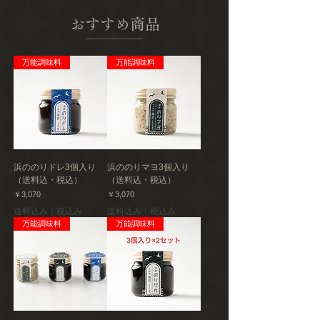
おすすめ商品
万能調味料
万能調味料
浜ののりドレ3個入り
浜ののりマヨ3個入り
（送料込・税込）
（送料込・税込）
価格
価格
￥3,070
￥3,070
送料込み｜税込み
送料込み｜税込み
万能調味料
万能調味料