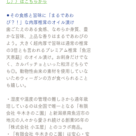
し）〉はこちらから
⚫︎その食感と旨味に「まるであわ
び？！」な肉厚椎茸のオイル漬け
歯ごたえのある食感、なめらか身質、豊
かな旨味、上品な香りはまるであわびの
よう。大きく超肉厚で旨味は通常の椎茸
の3倍とも言われるプレミアム椎茸「魚沼
天恵菇」のオイル漬け。お刺身だけでな
く、カルパッチョといった和洋どちらで
も◎。動物性由来の素材を使用していな
いためウィーガンの方が食べられること
も嬉しい。
・湿度や温度の管理の難しさから通年栽
培しているのは全国で唯一となる「有限
会社 牛木きのこ園」と新潟県南魚沼市の
地元の人々から愛され続ける創業95年の
「株式会社 小玉屋」とのコラボ商品。
・「有限会社 牛木きのこ園」は安心・安