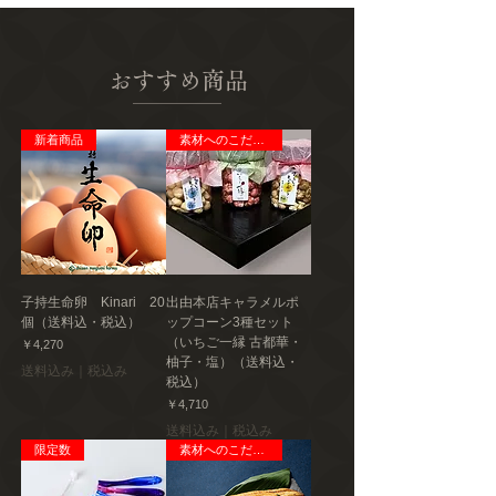
い。※開封後、要冷蔵（10℃以下）で保存
し、お早めにお召し上がりください。
おすすめ商品
アレルギー
大豆
新着商品
素材へのこだわり
発送種別
常温
主要産地
新潟県
製造者
子持生命卵 Kinari 20
出由本店キャラメルポ
㈱やまと食品
個（送料込・税込）
ップコーン3種セット
新潟県南魚沼市大崎5264 やまと食品第三
（いちご一縁 古都華・
価格
￥4,270
工場
柚子・塩）（送料込・
送料込み｜税込み
税込）
価格
￥4,710
送料込み｜税込み
限定数
素材へのこだわり