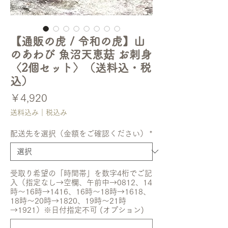
【通販の虎 / 令和の虎】山
のあわび 魚沼天恵菇 お刺身
〈2個セット〉（送料込・税
込）
価
￥4,920
格
送料込み｜税込み
配送先を選択（金額をご確認ください）
*
受取り希望の「時間帯」を数字4桁でご記
入（指定なし→空欄、午前中→0812、14
時〜16時→1416、16時〜18時→1618、
18時〜20時→1820、19時〜21時
→1921）※日付指定不可 (オプション)