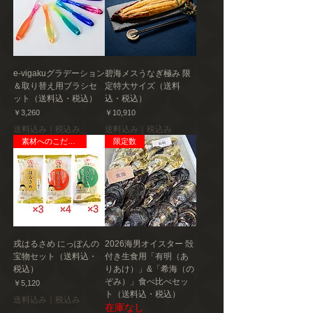
e-vigakuグラデーション
碧海メスうなぎ極み 限
＆取り替え用ブラシセ
定特大サイズ（送料
ット（送料込・税込）
込・税込）
価格
価格
￥3,260
￥10,910
送料込み｜税込み
送料込み｜税込み
素材へのこだわり
限定数
戎はるさめ にっぽんの
2026海男オイスター 殻
宝物セット（送料込・
付き生食用「有明（あ
税込）
りあけ）」&「希海（の
ぞみ）」食べ比べセッ
価格
￥5,120
ト（送料込・税込）
送料込み｜税込み
在庫なし