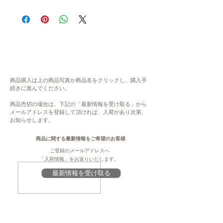
在庫について
・発送までの目安：4~9日 程度
システムの都合上、在庫数更新が間に合わ
※現在、多数ご注文をいただいております。
ず、ご注文いただいた後に商品が欠品・在庫
通常よりもお時間をいただく場合がございま
切れ状態となる場合がございます。恐れ入り
す。
ますが、欠品の場合にはご連絡をさせていた
・指定日/指定時間の配達ができかねます。
だき、キャンセル、もしくは、次の生産まで
何卒ご了承ください。
お待ちいただきます。予めご了承ください。
・表示金額は、送料込みの金額です。配送先
大変ご不便をお掛けいたしますが、何卒ご理
地域により、送料が変わります。
商品購入は上の商品写真か商品名をクリックし、購入手
解・ご協力賜りますよう、よろしくお願い申
続きに進んでください。
し上げます。
内容
商品売切の場合は、下記の「最新情報を受け取る」から
山のあわび 魚沼天恵菇 お刺身（100g）×2個
メールアドレスを登録して頂ければ、入荷があり次第、
注意
お知らせします。
このページは、提供元からの情報に基づき、
原材料
作成・掲載をしています。提供元の規格変更
商品に関する最新情報をご希望のお客様
しいたけ（南魚沼市産）、食用大豆油（一部
などに伴い、本サイト掲載の情報から予告な
ご登録のメールアドレスへ
に大豆を含む）
く変更となる場合がございます。商品に関す
「入荷情報」をお送りいたします。
る義務表示事項（原材料、栄養成分、アレル
最新情報を受け取る
賞味期限
ギー情報、添加物など）については、商品到
製造日から360日
着後、商品の包装容器の表示ラベルをご確認
ください。
保存
直射日光、高温多湿を避けて保存してくださ