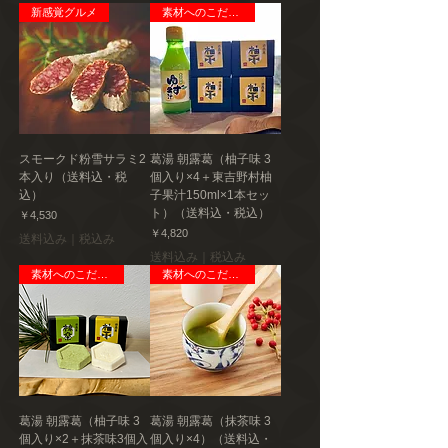
新感覚グルメ
素材へのこだわり
スモークド粉雪サラミ2
葛湯 朝露葛（柚子味 3
本入り（送料込・税
個入り×4＋東吉野村柚
込）
子果汁150ml×1本セッ
ト）（送料込・税込）
価格
￥4,530
価格
￥4,820
送料込み｜税込み
送料込み｜税込み
素材へのこだわり
素材へのこだわり
葛湯 朝露葛（柚子味 3
葛湯 朝露葛（抹茶味 3
個入り×2＋抹茶味3個入
個入り×4）（送料込・