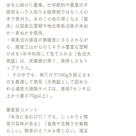
全を心掛けた農業。化学肥料や農薬の不
使用＆ハウス回りも除草剤ではなく人の
手で草刈り。きのこの命の源となる「菌
床」は国産広葉樹や地元南魚沼産の米ぬ
か・麦ぬかを使用。
・南魚沼の昼夜の寒暖差にさらされなが
ら、越後三山からのミネラル豊富な雪解
け水を1年中利用して育てられる「魚沼天
恵菇」は、栄養価が高く、美味しさもト
ップクラス。
・ その中でも、傘だけで100gを超えるも
のを厳選して使用（天恵菇として認めら
れる通常の規格サイズは、直径7センチ以
上かつ重さ70g以上）。
審査員コメント
「本当にあわびだ！でも、しっかりと椎
茸の旨味がある」「食感や舌触りが素晴
らしい。椎茸のえぐみも感じない。満足