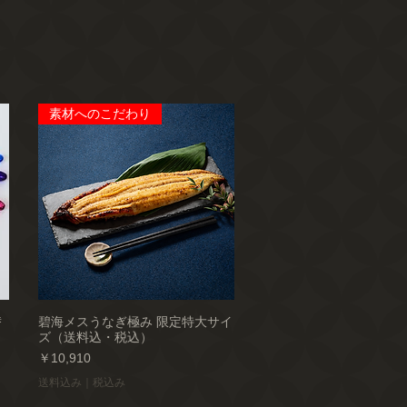
素材へのこだわり
替
碧海メスうなぎ極み 限定特大サイ
ズ（送料込・税込）
価格
￥10,910
送料込み｜税込み