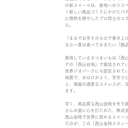
の新スイーツは、産地へのリス
く新しい商品づくりにかけたパ
に情熱を燃やしたプロ同士のコ
ら。
「まるでお芋そのもので巻き上
なら一度は食べておきたい「絶
使用しているさつまいもは「西
アの「西山台地」で栽培されて
世界ジオパークにも認定されて
地質で、水はけがよく、芋作り
と、海風の適度なストレスが、
ます。
甘く、高品質な西山金時を作り
さんの姿に心を打たれた、株式
西山金時で世界に誇れるスイー
だのが、この「西山金時スウィ