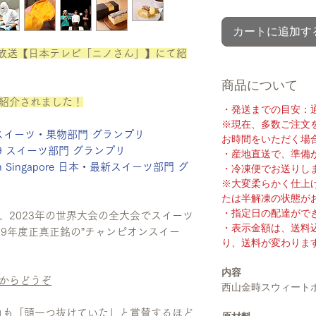
カートに追加す
12日放送【日本テレビ「ニノさん」】にて紹
商品について
」にて紹介されました！
・発送までの目安：通
※現在、多数ご注文
 スイーツ・果物部門 グランプリ
お時間をいただく場
19 スイーツ部門 グランプリ
・産地直送で、準備
 Singapore 日本・最新スイーツ部門 グ
・冷凍便でお送りし
※大変柔らかく仕上
たは半解凍の状態が
・指定日の配達がで
大会、2023年の世界大会の全大会でスイーツ
・表示金額は、送料
19年度正真正銘の”チャンピオンスイー
り、送料が変わりま
内容
からどうぞ
西山金時スウィート
ロも「頭一つ抜けていた」と賞賛するほど