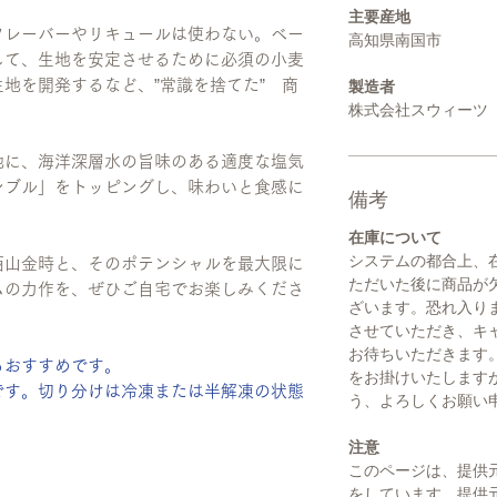
主要産地
フレーバーやリキュールは使わない。ベー
高知県南国市
して、生地を安定させるために必須の小麦
地を開発するなど、”常識を捨てた” 商
製造者
株式会社スウィーツ
地に、海洋深層水の旨味のある適度な塩気
ンブル」をトッピングし、味わいと食感に
備考
在庫について
システムの都合上、
西山金時と、そのポテンシャルを最大限に
ただいた後に商品が
ムの力作を、ぜひご自宅でお楽しみくださ
ざいます。恐れ入り
させていただき、キ
お待ちいただきます
もおすすめです。
をお掛けいたします
です。切り分けは冷凍または半解凍の状態
う、よろしくお願い
注意
このページは、提供
をしています。提供