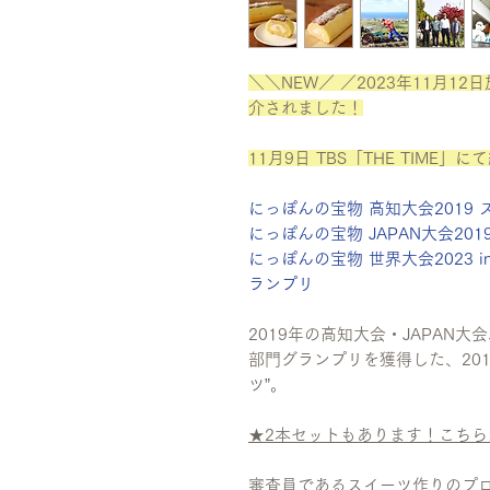
＼＼NEW／ ／2023年11月
介されました！
11月9日 TBS「THE TIME
にっぽんの宝物 高知大会2019
にっぽんの宝物 JAPAN大会20
にっぽんの宝物 世界大会2023 in
ランプリ
2019年の高知大会・JAPAN
部門グランプリを獲得した、20
ツ”。
★2本セットもあります！こちら
審査員であるスイーツ作りのプ