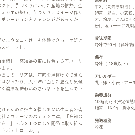
原材料
ペクト、芋づくりにかけた産地の情熱、全
牛乳（高知県製造）
ティシエの想い、芋づくり／スイーツ作り
卵黄、卵白、小麦粉
オ、粉糖、こんにゃ
ラボレーションとチャレンジがあったか
粉)、塩（一部に乳
賞味期限
げたような口どけ」を体験できる、芋好き
冷凍で90日（解凍
品スイーツ」。
保存
山金時」。高知県の東に位置する室戸エリ
冷凍（-18度以下）
います。
いるこのエリアは、海底の堆積物でできた
アレルギー
にはぴったり。太平洋に面した温暖な気候
乳・卵・小麦・アー
甘く濃厚な味わいのさつまいもを生んでい
栄養成分
100gあたり推定値熱
脂質：16.9g 炭水化
続けるために努力を惜しまない生産者の皆
会社スウィーツのパティシエ達。「高知の
発送種別
ツを！」と心を１つにして開発に取り組ん
冷凍
ートポテトロール」。