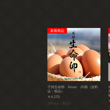
新着商品
子持生命卵 Kinari 20個（送料
込・税込）
価格
￥4,270
送料込み｜税込み