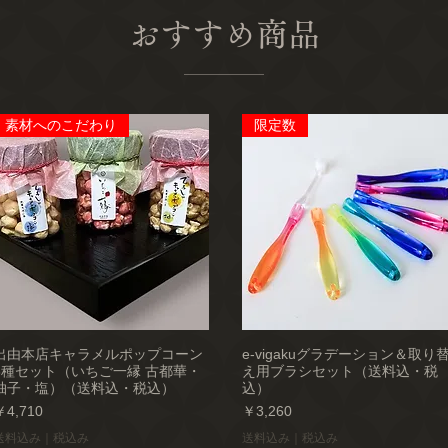
おすすめ商品
素材へのこだわり
限定数
出由本店キャラメルポップコーン
e-vigakuグラデーション＆取り
3種セット（いちご一縁 古都華・
え用ブラシセット（送料込・税
柚子・塩）（送料込・税込）
込）
価格
価格
￥4,710
￥3,260
送料込み｜税込み
送料込み｜税込み