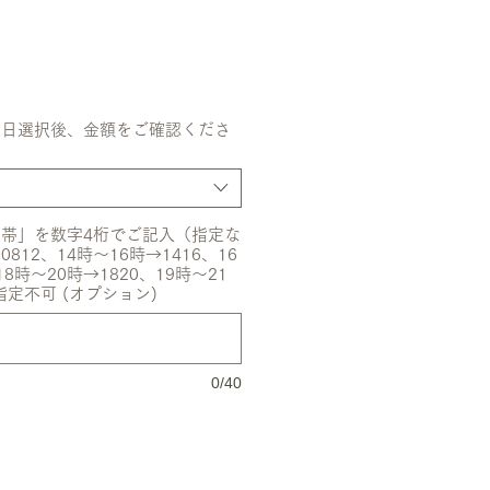
送日選択後、金額をご確認くださ
帯」を数字4桁でご記入（指定な
12、14時〜16時→1416、16
18時〜20時→1820、19時〜21
指定不可 (オプション)
0/40