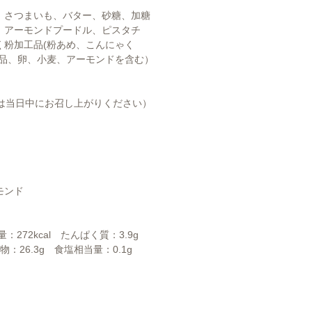
、さつまいも、バター、砂糖、加糖
、アーモンドプードル、ピスタチ
く粉加工品(粉あめ、こんにゃく
製品、卵、小麦、アーモンドを含む）
後は当日中にお召し上がりください）
モンド
量：272kcal たんぱく質：3.9g
物：26.3g 食塩相当量：0.1g