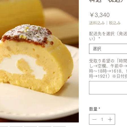
価
￥3,340
格
送料込み｜税込み
配送先を選択（発
い）
*
選択
受取り希望の「時間
し→空欄、午前中→08
時〜18時→1618、
時→1921）※日付
数量
*