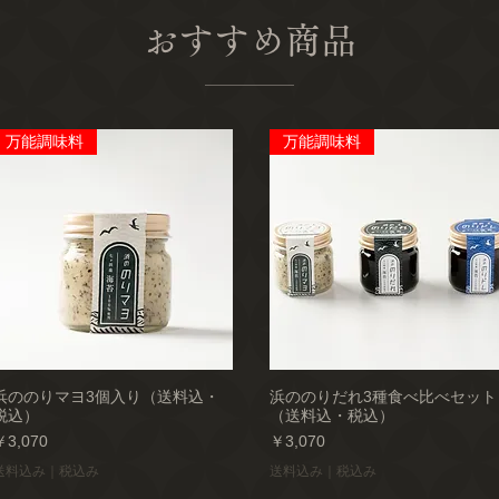
おすすめ商品
万能調味料
万能調味料
浜ののりマヨ3個入り（送料込・
浜ののりだれ3種食べ比べセット
税込）
（送料込・税込）
価格
価格
￥3,070
￥3,070
送料込み｜税込み
送料込み｜税込み