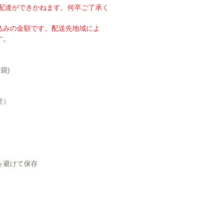
の配達ができかねます。何卒ご了承く
込みの金額です。配送先地域によ
す。
2袋)
産）
を避けて保存