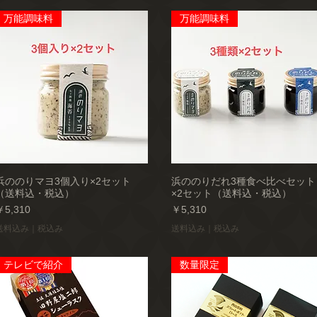
万能調味料
万能調味料
浜ののりマヨ3個入り×2セット
浜ののりだれ3種食べ比べセット
（送料込・税込）
×2セット（送料込・税込）
価格
価格
￥5,310
￥5,310
送料込み｜税込み
送料込み｜税込み
テレビで紹介
数量限定