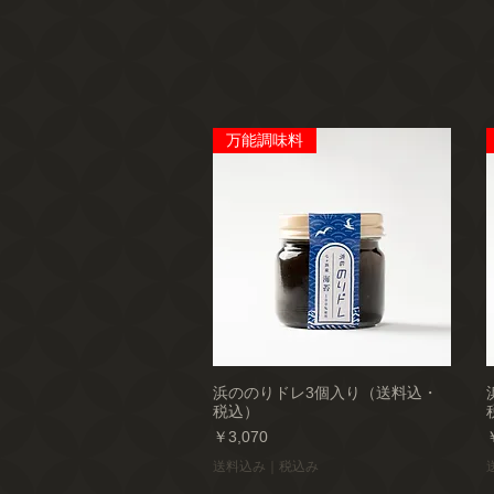
万能調味料
浜ののりドレ3個入り（送料込・
税込）
価格
￥3,070
送料込み｜税込み