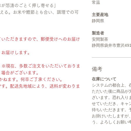
常温
味が怒涛のごとく押し寄せる」
超える。お米や鰹節とも合い、調理での可
主要産地
静岡県
製造者
ていただきますので、郵便受けへのお届け
安間製茶
静岡県袋井市豊沢491
、お届けします。
度 ※現在、多数ご注文をいただいておりま
備考
く場合がございます。
在庫について
かねます。何卒ご了承ください。
システムの都合上、
です。配送先地域により、送料が変わりま
ただいた後に商品が
ざいます。恐れ入り
せていただき、キャ
待ちいただきます。
お掛けいたしますが
う、よろしくお願い