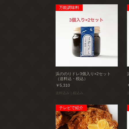
万能調味料
浜ののりドレ3個入り×2セット
（送料込・税込）
価格
￥5,310
送料込み｜税込み
テレビで紹介