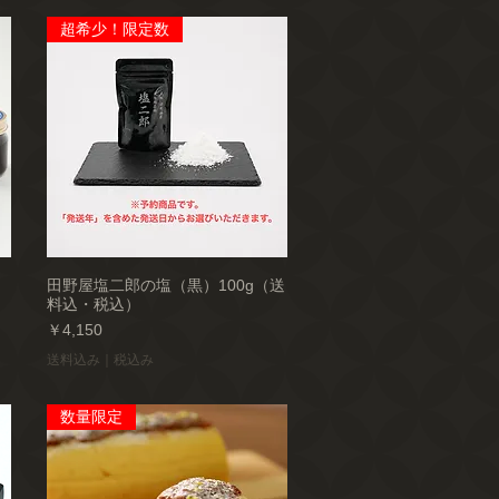
超希少！限定数
田野屋塩二郎の塩（黒）100g（送
料込・税込）
価格
￥4,150
送料込み｜税込み
数量限定