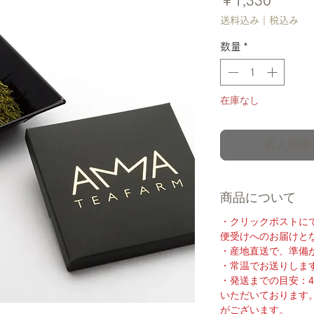
格
送料込み｜税込み
数量
*
在庫なし
再入荷通
商品について
・クリックポストに
便受けへのお届けと
・産地直送で、準備
・常温でお送りしま
・発送までの目安：4
いただいております
がございます。