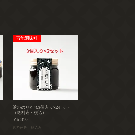
万能調味料
浜ののりだれ3個入り×2セット
（送料込・税込）
価格
￥5,310
送料込み｜税込み