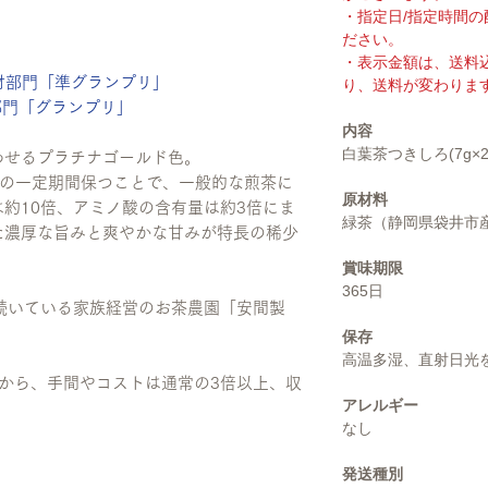
・指定日/指定時間
ださい。
・表示金額は、送料
最強素材部門「準グランプリ」
り、送料が変わりま
工部門「グランプリ」
内容
白葉茶つきしろ(7g×
わせるプラチナゴールド色。
採前の一定期間保つことで、一般的な煎茶に
原材料
約10倍、アミノ酸の含有量は約3倍にま
緑茶（静岡県袋井市
た濃厚な旨みと爽やかな甘みが特長の稀少
賞味期限
365日
続いている家族経営のお茶農園「安間製
保存
高温多湿、直射日光
から、手間やコストは通常の3倍以上、収
アレルギー
なし
発送種別