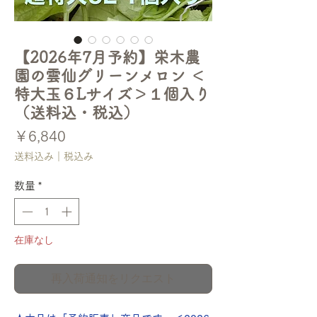
【2026年7月予約】栄木農
園の雲仙グリーンメロン ＜
特大玉６Lサイズ＞１個入り
（送料込・税込）
価
￥6,840
格
送料込み｜税込み
数量
*
在庫なし
再入荷通知をリクエスト