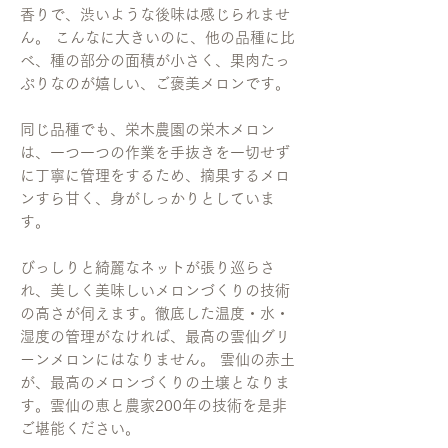
香りで、渋いような後味は感じられませ
ん。 こんなに大きいのに、他の品種に比
べ、種の部分の面積が小さく、果肉たっ
ぷりなのが嬉しい、ご褒美メロンです。
同じ品種でも、栄木農園の栄木メロン
は、一つ一つの作業を手抜きを一切せず
に丁寧に管理をするため、摘果するメロ
ンすら甘く、身がしっかりとしていま
す。
びっしりと綺麗なネットが張り巡らさ
れ、美しく美味しいメロンづくりの技術
の高さが伺えます。徹底した温度・水・
湿度の管理がなければ、最高の雲仙グリ
ーンメロンにはなりません。 雲仙の赤土
が、最高のメロンづくりの土壌となりま
す。雲仙の恵と農家200年の技術を是非
ご堪能ください。