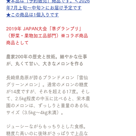
★本品は「予約販売」商品です。＜2026
年7月上旬〜中旬＞にお届け予定です
★この商品は1個入りです
2019年 JAPAN大会「準グランプリ」
（野菜・果物加工品部門）※コラボ商品
商品として
農家200年の歴史と技術。細やかな仕事
が、丸くて甘い、大きなメロンを作る
長崎県島原が誇るブランドメロン「雲仙
グリーンメロン」。通常のメロンの糖度
が14度ですが、それを超える17度。そし
て、2.5kg程度の中玉に比べると、栄木農
園のメロンは、ずっしりと重量のある5L
サイズ（3.5kg〜4kg未満）。
ジューシーながらもっちりとした食感。
糖度た高いのに後味がさっぱりで上品な