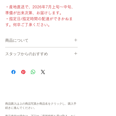
・産地直送で、2026年7月上旬〜中旬、
準備が出来次第、お届けします。
・指定日/指定時間の配達ができかねま
す。何卒ご了承ください。
商品について
・産地直送で、2026年7月上旬〜中旬、準備
スタッフからのおすすめ
が出来次第、お届けします。
・指定日/指定時間の配達ができかねます。
総合プロデューサー 羽根拓也
何卒ご了承ください。
おすすめレコメン動画
内容
在庫について
1箱（1玉入）※メロンサイズ：6L4㎏〜4.5
システムの都合上、在庫数更新が間に合わ
㎏程度
ず、ご注文いただいた後に商品が欠品・在庫
切れ状態となる場合がございます。恐れ入り
原材料
ますが、欠品の場合にはご連絡ををさせてい
メロン
商品購入は上の商品写真か商品名をクリックし、購入手
ただき、キャンセル、もしくは、次の生産ま
続きに進んでください。
お召し上がり方
でお待ちいただきます。予めご了承くださ
到着後2〜3日程度が食べ頃でお届けしま