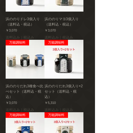
浜ののりドレ3個入り
浜ののりマヨ3個入り
（送料込・税込）
（送料込・税込）
価格
価格
￥3,070
￥3,070
送料込み｜税込み
送料込み｜税込み
万能調味料
万能調味料
浜ののりだれ3種食べ比
浜ののりだれ3個入り×2
べセット（送料込・税
セット（送料込・税
込）
込）
価格
価格
￥3,070
￥5,310
送料込み｜税込み
送料込み｜税込み
万能調味料
万能調味料