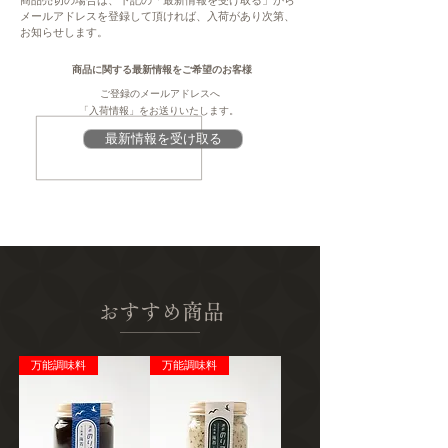
商品売切の場合は、下記の「最新情報を受け取る」から
い。大変ご不便をお掛けいたしますが、何卒
す。お好みで追熟させてお召し上がりくださ
メールアドレスを登録して頂ければ、入荷があり次第、
ご理解・ご協力賜りますよう、よろしくお願
お知らせします。
い。食べる直前に冷蔵庫で冷やすと、美味し
い申し上げます。
く召し上がっていただけます。
商品に関する最新情報をご希望のお客様
注意
ご登録のメールアドレスへ
発送種別
このページは、提供元からの情報に基づき、
「入荷情報」をお送りいたします。
常温
作成・掲載をしています。提供元の規格変更
最新情報を受け取る
などに伴い、本サイト掲載の情報から予告な
主要産地
く変更となる場合がございます。商品に関す
長崎県 島原半島
る義務表示事項（原材料、栄養成分、アレル
ギー情報、添加物など）については、商品到
製造者
着後、商品の包装容器の表示ラベルをご確認
栄木農園
ください。
おすすめ商品
万能調味料
万能調味料