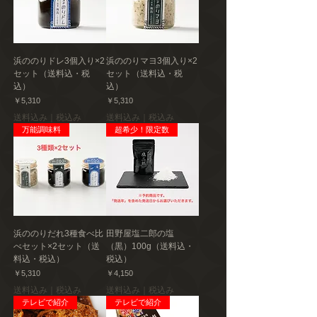
浜ののりドレ3個入り×2
浜ののりマヨ3個入り×2
セット（送料込・税
セット（送料込・税
込）
込）
価格
価格
￥5,310
￥5,310
送料込み｜税込み
送料込み｜税込み
万能調味料
超希少！限定数
浜ののりだれ3種食べ比
田野屋塩二郎の塩
べセット×2セット（送
（黒）100g（送料込・
料込・税込）
税込）
価格
価格
￥5,310
￥4,150
送料込み｜税込み
送料込み｜税込み
テレビで紹介
テレビで紹介