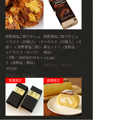
田野屋塩二郎プチシュ
田野屋塩二郎プチシュ
ーラスク（10枚入）＜2
ーラスク（10枚入）＜4
箱＞ ＋ 田野屋塩二郎シ
箱セット＞（送料込・
ューラスク（カップ）
税込）
＜3箱＞ 詰め合わせセッ
価格
￥5,320
ト（送料込・税込）
送料込み｜税込み
価格
￥5,110
送料込み｜税込み
数量限定
数量限定
西山金時スウィートポ
西山金時スウィートポ
テトロール＜2本セット
テトロール＜1本＞（送