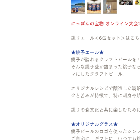
にっぽんの宝物 オンライン大会20
銚子エール＜6缶セット＞はこち
★銚子エール★
銚子が誇れるクラフトビールを !
そんな銚子愛が詰まった銚子な
マにしたクラフトビール。
オリジナルレシピで醸造した琥
クと苦みが特徴で、特に刺身や
銚子の食文化と共に楽しむため
★オリジナルグラス★
銚子ビールのロゴを使ったシン
ご自宅に、ギフトに、いつでも