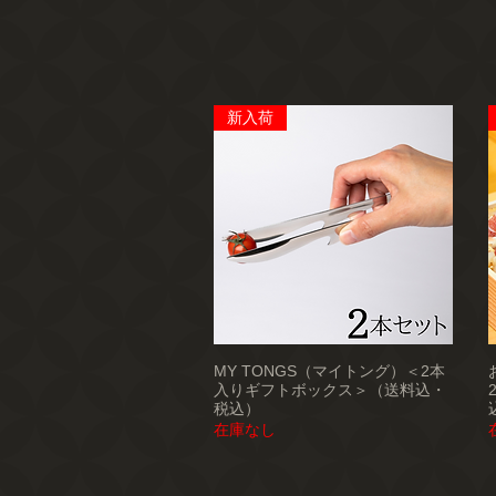
新入荷
MY TONGS（マイトング）＜2本
入りギフトボックス＞（送料込・
税込）
在庫なし