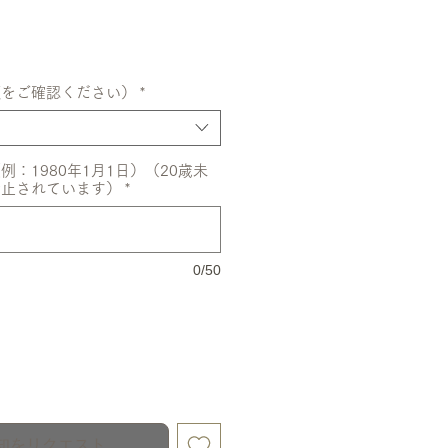
額をご確認ください）
*
：1980年1月1日）（20歳未
禁止されています）
*
0/50
知をリクエスト