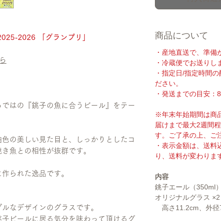
商品について
25-2026 「グランプリ」
・産地直送で、準備
ら
・冷蔵便でお送りし
・指定日/指定時間
ださい。
・発送までの目安：8
らではの『銚子の魚に合うビール』をテー
※年末年始期間は商
届けまで最大2週間
す。ご了承の上、ご
珀色の美しい見た目と、しっかりとしたコ
・表示金額は、送料
焼き魚との相性が抜群です。
り、送料が変わりま
に作られた逸品です。
内容
銚子エール（350ml）
オリジナルグラス ×2
プルなデザインのグラスです。
高さ11.2cm、外径7
銚子ビールに居る気分を味わって頂けるグ