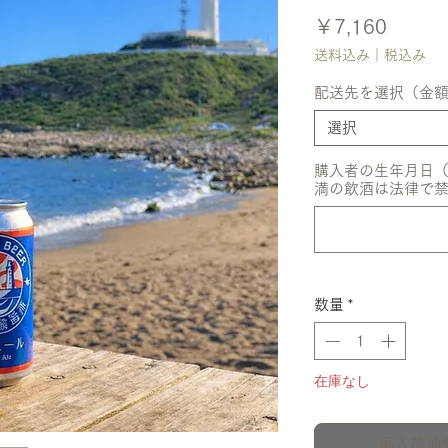
価
￥7,160
格
送料込み｜税込み
配送先を選択（金
選択
購入者の生年月日（例
満の飲酒は法律で
数量
*
在庫なし
再入荷通