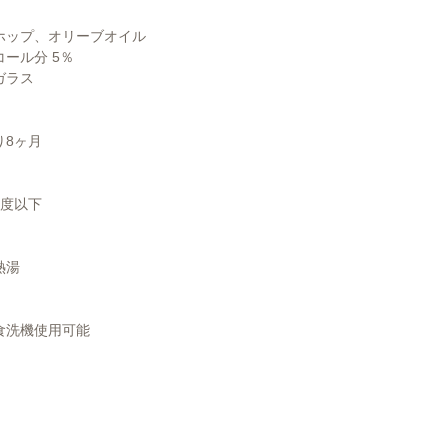
ホップ、オリーブオイル
分 5％
ガラス
り8ヶ月
5度以下
熱湯
食洗機使用可能