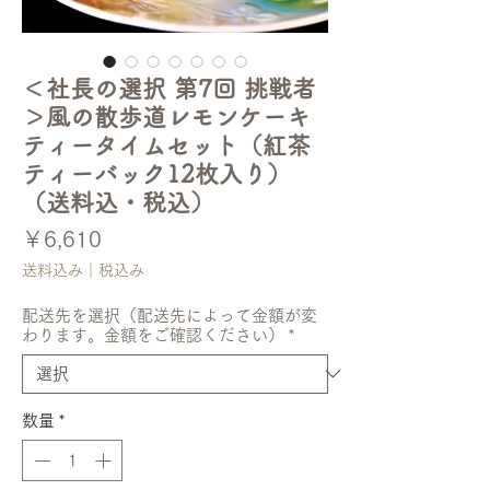
＜社長の選択 第7回 挑戦者
＞風の散歩道レモンケーキ
ティータイムセット（紅茶
ティーバック12枚入り）
（送料込・税込）
価
￥6,610
格
送料込み｜税込み
配送先を選択（配送先によって金額が変
わります。金額をご確認ください）
*
数量
*