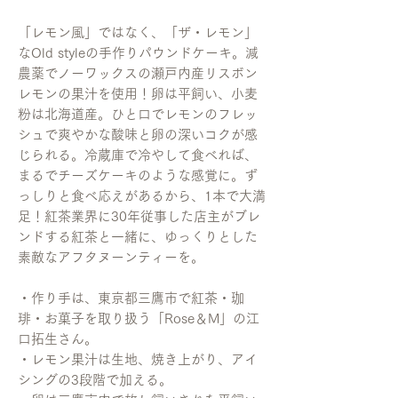
「レモン風」ではなく、「ザ・レモン」
なOld styleの手作りパウンドケーキ。減
農薬でノーワックスの瀬戸内産リスボン
レモンの果汁を使用！卵は平飼い、小麦
粉は北海道産。ひと口でレモンのフレッ
シュで爽やかな酸味と卵の深いコクが感
じられる。冷蔵庫で冷やして食べれば、
まるでチーズケーキのような感覚に。ず
っしりと食べ応えがあるから、1本で大満
足！紅茶業界に30年従事した店主がブレ
ンドする紅茶と一緒に、ゆっくりとした
素敵なアフタヌーンティーを。
・作り手は、東京都三鷹市で紅茶・珈
琲・お菓子を取り扱う「Rose＆M」の江
口拓生さん。
・レモン果汁は生地、焼き上がり、アイ
シングの3段階で加える。