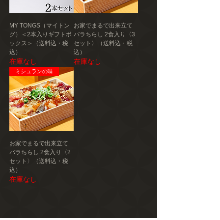
栄養成分
（100gあたり推定値）
MY TONGS（マイトン
お家でまるで出来立て
【風の散歩道レモンケーキ】
グ）＜2本入りギフトボ
バラちらし 2食入り〈3
熱量 398kcal 、たんぱく質 4.8g、脂質
ックス＞（送料込・税
セット〉（送料込・税
23.2g、炭水化物 42.5g、食塩相当量 0.51g
込）
込）
在庫なし
在庫なし
発送種別
ミシュランの味
冷蔵
主要産地
東京都
製造者
セブンライツ株式会社（ローズ&エム）
お家でまるで出来立て
バラちらし 2食入り〈2
東京都三鷹市下連雀4-17-10 ひだりまきビル
セット〉（送料込・税
１Ｆ
込）
在庫なし