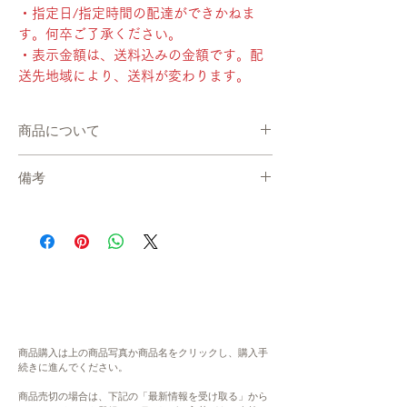
・指定日/指定時間の配達ができかねま
す。何卒ご了承ください。
・表示金額は、送料込みの金額です。配
送先地域により、送料が変わります。
商品について
・産地直送で、準備が出来次第、お届けしま
備考
す。
・冷蔵便でお送りします。
在庫について
・発送までの目安：8~13日 程度
システムの都合上、在庫数更新が間に合わ
・指定日/指定時間の配達ができかねます。
ず、ご注文いただいた後に商品が欠品・在庫
何卒ご了承ください。
切れ状態となる場合がございます。恐れ入り
・表示金額は、送料込みの金額です。配送先
ますが、欠品の場合にはご連絡をさせていた
地域により、送料が変わります。
だき、キャンセル、もしくは、次の生産まで
お待ちいただきます。予めご了承ください。
内容
大変ご不便をお掛けいたしますが、何卒ご理
風の散歩道レモンケーキ ホール（520g）×1
商品購入は上の商品写真か商品名をクリックし、購入手
解・ご協力賜りますよう、よろしくお願い申
続きに進んでください。
本、紅茶TB×12枚（BOX入り）
し上げます。
商品売切の場合は、下記の「最新情報を受け取る」から