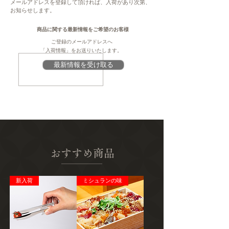
原材料
メールアドレスを登録して頂ければ、入荷があり次第、
注意
お知らせします。
【風の散歩道レモンケーキ】
このページは、提供元からの情報に基づき、
砂糖（国内製造）、小麦粉（小麦を含む）
作成・掲載をしています。提供元の規格変更
商品に関する最新情報をご希望のお客様
（小麦（北海道産））、バター（乳製品を含
などに伴い、本サイト掲載の情報から予告な
ご登録のメールアドレスへ
む）、卵（卵を含む）、レモン（国産）、生
く変更となる場合がございます。商品に関す
「入荷情報」をお送りいたします。
クリーム、ヨーグルト、リキュール、杏ジャ
る義務表示事項（原材料、栄養成分、アレル
最新情報を受け取る
ム、ピスタチオ、塩／ベーキングパウダー、
ギー情報、添加物など）については、商品到
ゲル化剤（ペクチン：オレンジ由来）
着後、商品の包装容器の表示ラベルをご確認
ください。
【紅茶TB】
紅茶（ルワンダ・ケニア・インド）
賞味期限
【風の散歩道レモンケーキ】30日
おすすめ商品
【紅茶TB】2年
保存
新入荷
ミシュランの味
常温 ※レモンケーキは25度越えるとアイシ
ングが溶ける可能性あり
アレルギー
【風の散歩道レモンケーキ】小麦・乳・卵