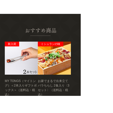
ください。
保存
セシーナ：10度以下で保存
アレルギー
セシーナ：牛肉
おすすめ商品
栄養成分
＜セシーナ 30gあたり推定値＞ 熱量：
新入荷
ミシュランの味
108kcal たんぱく質：8.9g 脂質：7.0g
炭水化物：2.4g 食塩相当量：2.59g
発送種別
冷蔵
主要産地
MY TONGS（マイトン
お家でまるで出来立て
岩手県
グ）＜2本入りギフトボ
バラちらし 2食入り〈3
ックス＞（送料込・税
セット〉（送料込・税
製造者
込）
込）
株式会社肉のふがね
在庫なし
在庫なし
ミシュランの味