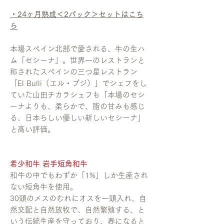
・24ヶ月熟成＜2パック＞セットはこち
ら
本場スペイン北部で愛される、牛の生ハ
ム「セシーナ」。世界一のレストランと
称されたスペインの三つ星レストラン
「El Bulli（エル・ブジ）」でシェフをし
ていた山田チカラシェフも「本場のセシ
ーナよりも、柔らかで、脂の甘みも感じ
る、日本らしい優しい新しいセシーナ」
と高い評価。
希少和牛 岩手短角和牛
和牛の中でもわずか「1%」しか生産され
ない短角牛を使用。
30頭のメスのむれにオスを一頭入れ、自
然交配と自然放牧で、自然繁殖する、と
いう伝統生産を守っており、春になると