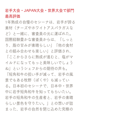
岩手大会・JAPAN大会・世界大会で部門
最高評価
1年熟成の自慢のセシーナは、岩手が誇る
素材（チーズやホワイトアスパラガスな
ど）と一緒に、審査員の元に運ばれた。
国際経験豊かな審査員からは、「しっと
り、脂の甘みが素晴らしい」「他の食材
との組み合わせも楽しい」と評価され、
「ここからさらに熟成が進むと、塩がマ
イルドになってもっと美味しいでしょう
ね」というシェフからの期待の声も。
「短角和牛の担い手が減って、岩手の風
景でもある牧野（ぼくや）も減ってい
る。日本初のセシーナで、日本中・世界
中に岩手短角和牛を知ってもらいたい。
岩手の短角和牛の生産者と、岩手の素晴
らしい景色を守りたい。」との想いが詰
まった、岩手の自然を閉じ込めた究極の