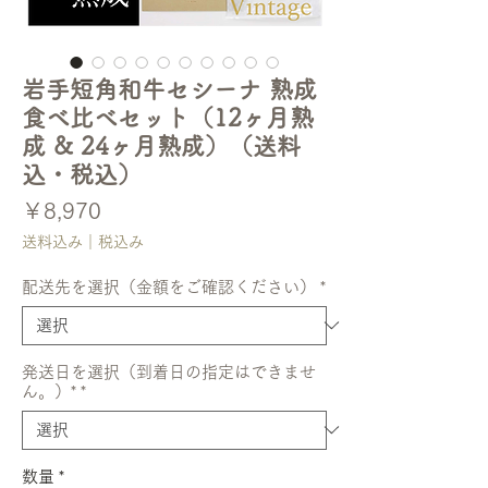
岩手短角和牛セシーナ 熟成
食べ比べセット（12ヶ月熟
成 & 24ヶ月熟成）（送料
込・税込）
価
￥8,970
格
送料込み｜税込み
配送先を選択（金額をご確認ください）
*
発送日を選択（到着日の指定はできませ
ん。）*
*
数量
*