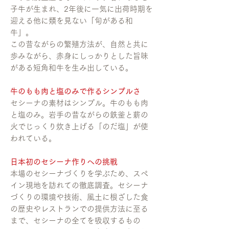
子牛が生まれ、2年後に一気に出荷時期を
迎える他に類を見ない「旬がある和
牛」。
この昔ながらの繁殖方法が、自然と共に
歩みながら、赤身にしっかりとした旨味
がある短角和牛を生み出している。
牛のもも肉と塩のみで作るシンプルさ
セシーナの素材はシンプル。牛のもも肉
と塩のみ。岩手の昔ながらの鉄釜と薪の
火でじっくり炊き上げる「のだ塩」が使
われている。
日本初のセシーナ作りへの挑戦
本場のセシーナづくりを学ぶため、スペ
イン現地を訪れての徹底調査。セシーナ
づくりの環境や技術、風土に根ざした食
の歴史やレストランでの提供方法に至る
まで、セシーナの全てを吸収するもの