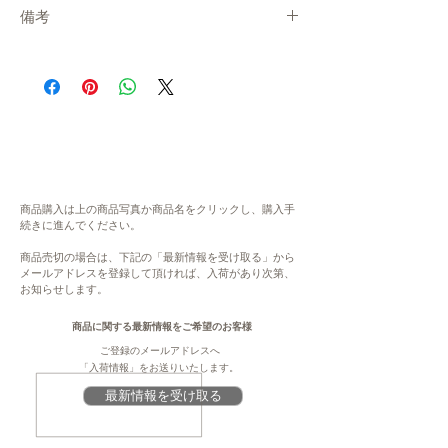
・産地直送で、準備が出来次第、お届けしま
備考
す。
・冷蔵便でお送りします。
在庫について
・発送までの目安：1週間〜10日 程度
システムの都合上、在庫数更新が間に合わ
※現在、多数ご注文をいただいております。
ず、ご注文いただいた後に商品が欠品・在庫
通常よりもお時間をいただく場合がございま
切れ状態となる場合がございます。恐れ入り
す。
ますが、欠品の場合にはご連絡ををさせてい
・指定日/指定時間の配達ができかねます。
ただき、キャンセル、もしくは、次の生産ま
何卒ご了承ください。
でお待ちいただきます。予めご了承くださ
・表示金額は、送料込みの金額です。配送先
い。大変ご不便をお掛けいたしますが、何卒
地域により、送料が変わります。
商品購入は上の商品写真か商品名をクリックし、購入手
ご理解・ご協力賜りますよう、よろしくお願
続きに進んでください。
い申し上げます。
内容
商品売切の場合は、下記の「最新情報を受け取る」から
セシーナ 12ヶ月熟成（30g ×1）
メールアドレスを登録して頂ければ、入荷があり次第、
注意
お知らせします。
セシーナ 24ヶ月熟成（30g ×1）
このページは、提供元からの情報に基づき、
作成・掲載をしています。提供元の規格変更
商品に関する最新情報をご希望のお客様
原材料
などに伴い、本サイト掲載の情報から予告な
ご登録のメールアドレスへ
セシーナ：牛肉（岩手県産）、食塩
く変更となる場合がございます。商品に関す
「入荷情報」をお送りいたします。
る義務表示事項（原材料、栄養成分、アレル
最新情報を受け取る
賞味期限
ギー情報、添加物など）については、商品到
セシーナ：45日
着後、商品の包装容器の表示ラベルをご確認