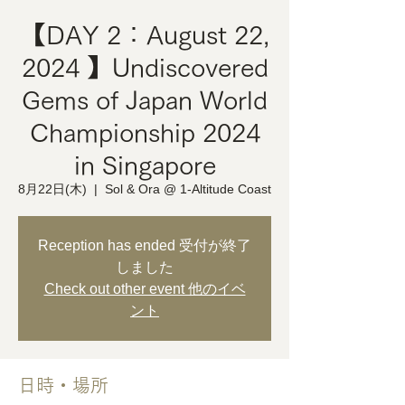
【DAY 2：August 22,
2024 】Undiscovered
Gems of Japan World
Championship 2024
in Singapore
8月22日(木)
  |  
Sol & Ora @ 1-Altitude Coast
Reception has ended 受付が終了
しました
Check out other event 他のイベ
ント
日時・場所