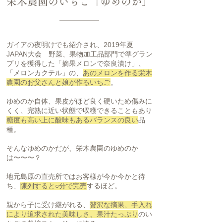
栄木農園のいちご「ゆめのか」
ガイアの夜明けでも紹介され、2019年夏
JAPAN大会 野菜、果物加工品部門で準グラン
プリを獲得した「摘果メロンで奈良漬け」、
「メロンカクテル」の、
あのメロンを作る栄木
農園のお父さんと娘が作るいちご
。
ゆめのか自体、果皮がほど良く硬いため傷みに
くく、完熟に近い状態で収穫できることもあり
糖度も高い上に酸味もあるバランスの良い
品
種。
そんなゆめのかだが、栄木農園のゆめのか
は〜〜〜？
地元島原の直売所ではお客様が今か今かと待
ち、
陳列すると○分で完売
するほど。
親から子に受け継がれる、
贅沢な摘果、手入れ
により追求された美味しさ、果汁たっぷり
のい