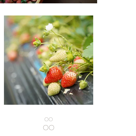
​〇〇
​〇〇