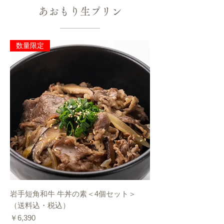
あおもり生プリン
数量限定
岩手短角和牛 牛丼の素＜4個セット＞
（送料込・税込）
価格
￥6,390