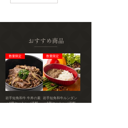
おすすめ商品
数量限定
数量限定
岩手短角和牛 牛丼の素
岩手短角和牛ルンダン
＜4個セット＞（送料
＜4個セット＞（送料
込・税込）
込・税込）
価格
価格
￥6,390
￥9,070
送料込み｜税込み
送料込み｜税込み
数量限定
＜限定＞予約販売