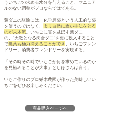
ういちごの求める水分を与えること、マニュア
ルのない調整がプロならではである。
葉ダニの駆除には、化学農薬という人工的な薬
を使うのではなく、
より自然に近い手法をとる
のが栄木流
。いちごに害を及ぼす葉ダニ
の、”天敵となる肉食ダニ”を更に投入すること
で
農薬も極力抑えることができ
、いちごフレン
ドリー、消費者フレンドリーを実現する。
「その時その時でいちごが何を求めているのか
を見極めることが大事」としほさんは言う。
いちご作りのプロ栄木農園が作った美味しいい
ちごをぜひお楽しみください。
商品購入ページへ