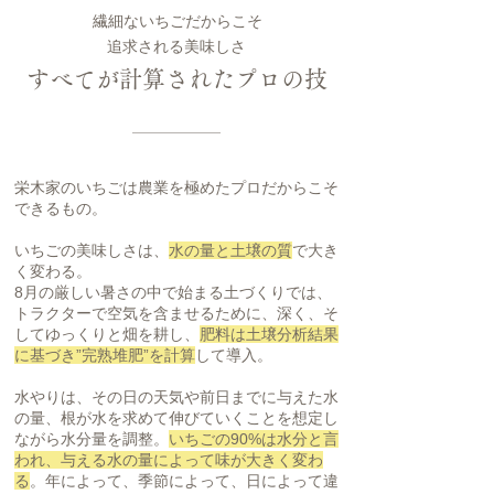
繊細ないちごだからこそ
追求される美味しさ
すべてが計算されたプロの技
栄木家のいちごは農業を極めたプロだからこそ
できるもの。
いちごの美味しさは、
水の量と土壌の質
で大き
く変わる。
8月の厳しい暑さの中で始まる土づくりでは、
トラクターで空気を含ませるために、深く、そ
してゆっくりと畑を耕し、
肥料は土壌分析結果
に基づき”完熟堆肥”を計算
して導入。
水やりは、その日の天気や前日までに与えた水
の量、根が水を求めて伸びていくことを想定し
ながら水分量を調整。
いちごの90%は水分と言
われ、与える水の量によって味が大きく変わ
る
。年によって、季節によって、日によって違