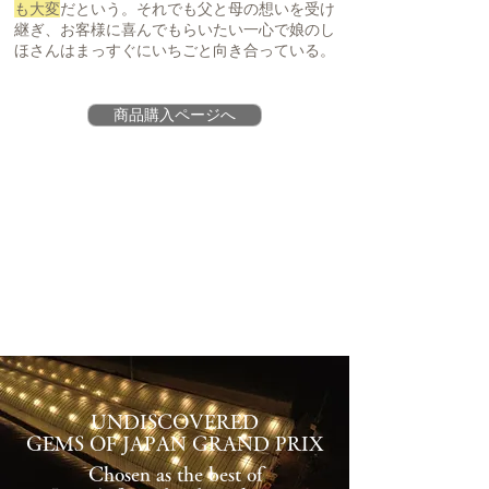
も大変
だという。それでも父と母の想いを受け
継ぎ、お客様に喜んでもらいたい一心で娘のし
ほさんはまっすぐにいちごと向き合っている。
商品購入ページへ
UNDISCOVERED
GEMS OF JAPAN GRAND PRIX
Chosen as the best of