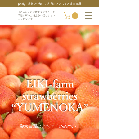
paidy（後払い決済）ご利用にあたっての注意事項
「にっぽんの宝物グランプリ」で
栄冠に輝いた商品をお届けするシ
ョッピングサイト
EIKI-farm
strawberries
“YUMENOKA”
栄木農園のいちご「ゆめのか」