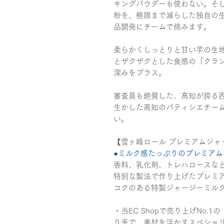
キングパウダーも使わない。そ
粉を、極限まで減らした独自の生
品開発にチームで挑みます。
柔らかくしっとりと甘い芋の生
とザクザクとした食感の「クラ
深みをプラス。
審査員も絶賛した、高知が誇る
生かした高知のパティシエチー
い。
【雪ヶ峰ロール プレミアムジャ
●ミルク感たっぷりのプレミアム
香料、乳化剤、トレハロースな
特別な製法で作り上げたプレミ
コクのある特製ジャージーミル
・当EC Shopで売り上げNo
り手で、素材を活かすスペシャ