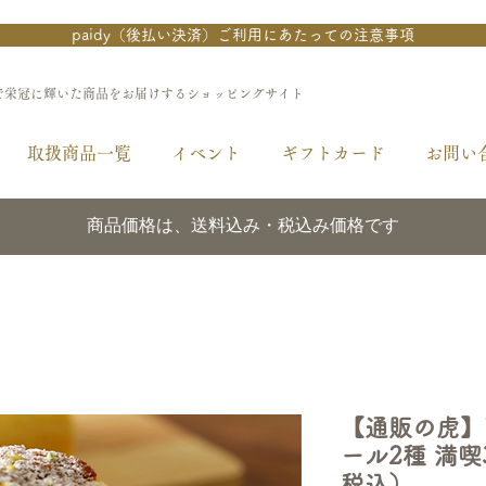
paidy（後払い決済）ご利用にあたっての注意事項
で栄冠に輝いた商品をお届けするショッピングサイト
取扱商品一覧
イベント
ギフトカード
お問い
商品価格は、送料込み・税込み価格です
【通販の虎】
ール2種 満
税込）