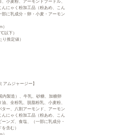
白、小麦粉、アーモンドプードル、
こんにゃく粉加工品（粉あめ、こん
一部に乳成分・卵・小麦・アーモン
cm）
18℃以下）
あたり推定値）
レミアムジャージー】
（国内製造）、牛乳、砂糖、加糖卵
り油、全粉乳、脱脂粉乳、小麦粉、
バター、八割アーモンド、アーモン
こんにゃく粉加工品（粉あめ、こん
ビーンズ、食塩、（一部に乳成分・
ドを含む）
cm）