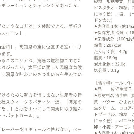
砂糖、加糖卵黄、卵
ラボレーションとチャレンジがあったか
ピスタチオ、粉糖、
にゃく粉）、塩、（
ドを含む）
げたような口どけ」を体験できる、芋好き
⚫︎内容量 1本（約14
⚫︎保存方法 冷凍（-
品スイーツ」。
⚫︎栄養成分（100g
熱量：287kcal
山金時」。高知県の東に位置する室戸エリ
たんぱく質：4.2g
います。
脂質：16.0g
いるこのエリアは、海底の堆積物でできた
炭水化物：32.0g
にはぴったり。太平洋に面した温暖な気候
塩分量：0.1g
甘く濃厚な味わいのさつまいもを生んでい
【雪ヶ峰ロール プ
⚫︎品 名 洋生菓子
続けるために努力を惜しまない生産者の皆
⚫︎原材料名 液卵白
黄、バター、ひまわ
会社スウィーツのパティシエ達。「高知の
生クリーム、ココア
ツを！」と心を１つにして開発に取り組ん
ドプードル、粉糖、
ートポテトロール」。
にゃく粉）、バニラ
卵・小麦・アーモン
フレーバーやリキュールは使わない。ベー
⚫︎内容量 1本（約14