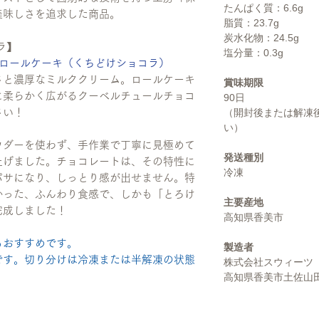
たんぱく質：6.6g
美味しさを追求した商品。
脂質：23.7g
炭水化物：24.5g
ラ】
塩分量：0.3g
ラロールケーキ（くちどけショコラ）
さと濃厚なミルククリーム。ロールケーキ
賞味期限
に柔らかく広がるクーベルチュールチョコ
90日
さい！
（開封後または解凍
い）
ウダーを使わず、手作業で丁寧に見極めて
発送種別
上げました。チョコレートは、その特性に
冷凍
パサになり、しっとり感が出せません。特
かった、ふんわり食感で、しかも「とろけ
主要産地
完成しました！
高知県香美市
もおすすめです。
製造者
です。切り分けは冷凍または半解凍の状態
株式会社スウィーツ
高知県香美市土佐山田町