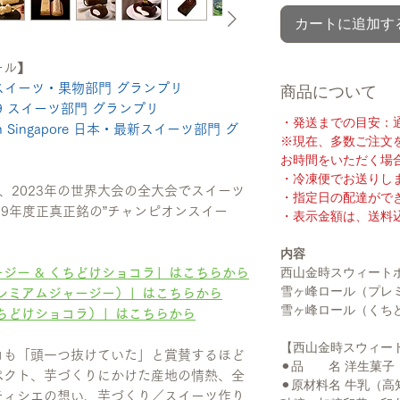
カートに追加す
ール】
 スイーツ・果物部門 グランプリ
商品について
19 スイーツ部門 グランプリ
・発送までの目安：通
 Singapore 日本・最新スイーツ部門 グ
※現在、多数ご注文
お時間をいただく場
・冷凍便でお送りし
大会、2023年の世界大会の全大会でスイーツ
・指定日の配達がで
19年度正真正銘の”チャンピオンスイー
・表示金額は、送料
内容
西山金時スウィート
ジー & くちどけショコラ」はこちらから
雪ヶ峰ロール（プレ
プレミアムジャージー）」はこちらから
雪ヶ峰ロール（くち
くちどけショコラ）」はこちらから
【西山金時スウィー
ロも「頭一つ抜けていた」と賞賛するほど
⚫︎品 名 洋生菓子
ペクト、芋づくりにかけた産地の情熱、全
⚫︎原材料名 牛乳（
ティシエの想い、芋づくり／スイーツ作り