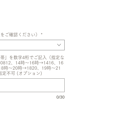
額をご確認ください）
*
帯」を数字4桁でご記入（指定な
12、14時〜16時→1416、16
18時〜20時→1820、19時〜21
指定不可 (オプション)
0/30