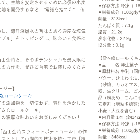
して、生地を安定させるために必須の小麦
⚫︎保存方法 冷凍（-
地を開発するなど、”常識を捨てた” 商
⚫︎栄養成分（100g
熱量：313kcal
たんぱく質：7.1g
地に、海洋深層水の旨味のある適度な塩気
脂質：21.2g
ンブル」をトッピングし、味わいと食感に
炭水化物：22.9g
塩分量：0.1g
【雪ヶ峰ロール く
西山金時と、そのポテンシャルを最大限に
⚫︎品 名 洋生菓子
ムの力作を、ぜひご自宅でお楽しみくださ
⚫︎原材料名 牛乳（
バター、ひまわり油
（砂糖、カカオマス
ージー】
粉、生クリーム、ピ
なロールケーキ
品（粉あめ、こんに
どの添加物を一切使わず、素材を活かした
安定剤（増粘多糖類
アムなロールケーキ。
小麦・大豆を含む）
⚫︎内容量 1本（約14
クの濃厚な味わいをお楽しみください！
⚫︎保存方法 冷凍（-
⚫︎栄養成分（100g
.1の「西山金時スウィートポテトロール」の作
熱量：348kcal
リストとして画期的な技術を持つ工房「株