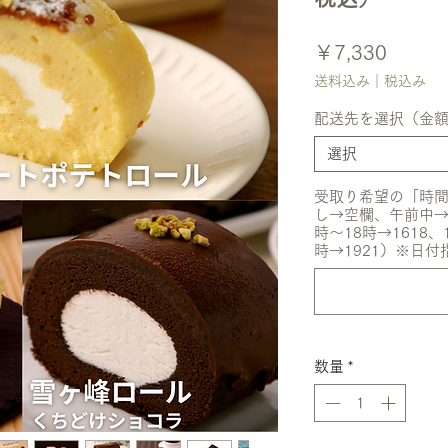
価
￥7,330
格
送料込み｜税込み
配送先を選択（金
選択
受取り希望の「時間
し→空欄、午前中→08
時〜18時→1618、
時→1921）※日付
数量
*