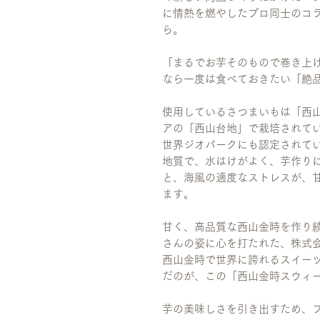
に情熱を燃やしたプロ同士のコ
ら。
「まるでお芋そのもので巻き上
なら一度は食べておきたい「絶
使用しているさつまいもは「西
アの「西山台地」で栽培されて
世界ジオパークにも認定されて
地質で、水はけがよく、芋作り
と、海風の適度なストレスが、
ます。
甘く、高品質な西山金時を作り
さんの姿に心を打たれた、株式
西山金時で世界に誇れるスイー
だのが、この「西山金時スウィ
芋の美味しさを引き出すため、