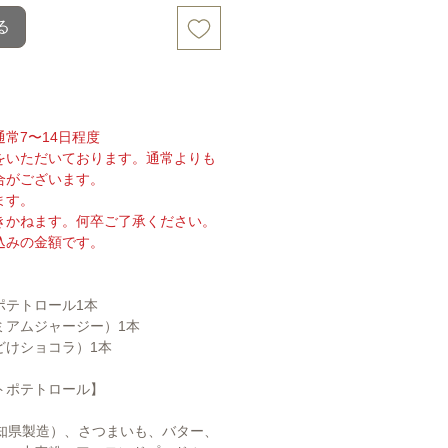
る
常7〜14日程度
をいただいております。通常よりも
合がございます。
ます。
きかねます。何卒ご了承ください。
込みの金額です。
ポテトロール1本
ミアムジャージー）1本
どけショコラ）1本
トポテトロール】
高知県製造）、さつまいも、バター、