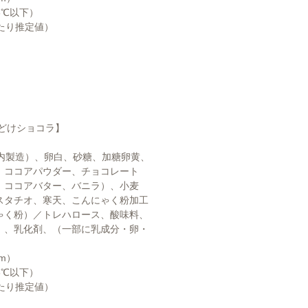
18℃以下）
あたり推定値）
ちどけショコラ】
国内製造）、卵白、砂糖、加糖卵黄、
、ココアパウダー、チョコレート
、ココアバター、バニラ）、小麦
スタチオ、寒天、こんにゃく粉加工
ゃく粉）／トレハロース、酸味料、
）、乳化剤、（一部に乳成分・卵・
cm）
18℃以下）
あたり推定値）