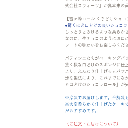
式会社スウィーツ」が乳本来の
【雪ヶ峰ロール くちどけショコ
●驚くほど口どけの良いショコ
しっとりとろけるような柔らか
なのに、生チョコのようにお口
レートの味わいをお楽しみくだ
パティシエたちがベーキングパ
驚く様な口どけのスポンジに仕
より、ふんわり仕上げるとパサ
殊な製法により、これまでにな
る口どけのショコラロール」が
※冷凍でお届けします。半解凍
※大変柔らかく仕上げたケーキ
がおすすめです。
（ご注文・お届けについて）