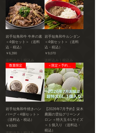
管し、お早めにお召し上がりください。
解凍時間の目安
・常温（約25C°）5分〜10分程度（高温及び
長時間の溶かしすぎに注意してください）
・冷蔵庫内20分程度（残った場合も冷蔵保
岩手短角和牛 牛丼の素
岩手短角和牛ルンダン
管可能です）
＜4個セット＞（送料
＜4個セット＞（送料
込・税込）
込・税込）
アレルギー
価格
価格
￥6,390
￥9,070
乳成分（※同一工場内で、小麦、卵、くるみ
送料込み｜税込み
送料込み｜税込み
を使用した製品を製造しています。）
数量限定
＜限定＞予約販売
栄養成分（100gあたり推定値）
エネルギー 512kcal、たんぱく質 7.7g、脂
質 41.9g、炭水化物 34.2g、食塩相当量
0.03g
発送種別
岩手短角和牛焼きハン
【2026年7月予約】栄木
冷凍
バーグ＜4個セット＞
農園の雲仙グリーンメ
（送料込・税込）
ロン ＜特大玉６Lサイズ
＞１個入り （送料込・
価格
￥9,500
主要産地
税込）
高知県香美市
送料込み｜税込み