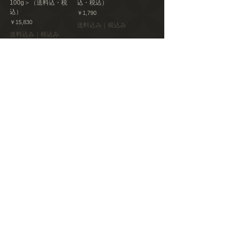
100g＞（送料込・税
込・税込）
込）
価格
￥1,790
価格
￥15,830
送料込み｜税込み
送料込み｜税込み
素材へのこだわり
新着商品
戎はるさめ 食べ比べセ
青森自然栽培 どろ旨 焼
ット（戎春雨70g×1、戎
き肉たれ＜3個セット＞
すきやき春雨×1、戎太
（送料込・税込）
麺×1）（送料込・税
価格
￥6,870
込）
送料込み｜税込み
価格
￥1,970
送料込み｜税込み
新着商品
新着商品