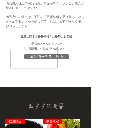
大変ご不便をお掛けいたしますが、何卒ご理
何卒ご了承ください。
商品購入は上の商品写真か商品名をクリックし、購入手
解・ご協力賜りますよう、よろしくお願い申
続きに進んでください。
・表示金額は、送料込みの金額です。配送先
し上げます。
地域により、送料が変わります。
商品売切の場合は、下記の「最新情報を受け取る」から
メールアドレスを登録して頂ければ、入荷があり次第、
注意
お知らせします。
内容
このページは、提供元からの情報に基づき、
生チョコレート5個（インドネシア） × 4箱
作成・掲載をしています。提供元の規格変更
商品に関する最新情報をご希望のお客様
などに伴い、本サイト掲載の情報から予告な
ご登録のメールアドレスへ
原材料
く変更となる場合がございます。商品に関す
「入荷情報」をお送りいたします。
カカオニブ（カカオ豆（インドネシア
る義務表示事項（原材料、栄養成分、アレル
最新情報を受け取る
産））、砂糖、バター、牛乳、生クリーム、
ギー情報、添加物など）については、商品到
ココアバター、（一部に乳成分を含む）
着後、商品の包装容器の表示ラベルをご確認
ください。
賞味期限
90日
（開封後または解凍後は速やかにお召し上が
りください）
おすすめ商品
保存
冷凍（-18℃以下）
数量限定
数量限定
保管方法：冷凍庫にて / 解凍後は冷蔵庫で保