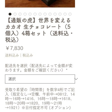
【通販の虎】世界を変える
カカオ 生チョコレート（5
個入）4箱セット（送料込・
税込）
価
￥7,830
格
送料込み｜税込み
配送先を選択（配送先によって金額が変
わります。金額をご確認ください）
*
受取り希望の「時間帯」を数字4桁でご記
入（指定なし→空欄、午前中→0812、14
時〜16時→1416、16時〜18時→1618、
18時〜20時→1820、19時〜21時
→1921）※日付指定不可 (オプション)