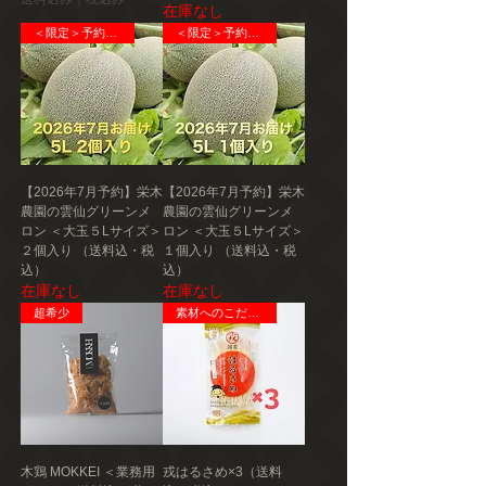
在庫なし
＜限定＞予約販売
＜限定＞予約販売
製造者
株式会社スウィーツ
高知県香美市土佐山田町ﾃｸﾉﾊﾟｰｸ1番
【2026年7月予約】栄木
【2026年7月予約】栄木
農園の雲仙グリーンメ
農園の雲仙グリーンメ
ロン ＜大玉５Lサイズ＞
ロン ＜大玉５Lサイズ＞
２個入り （送料込・税
１個入り （送料込・税
込）
込）
在庫なし
在庫なし
超希少
素材へのこだわり
木鶏 MOKKEI ＜業務用
戎はるさめ×3（送料