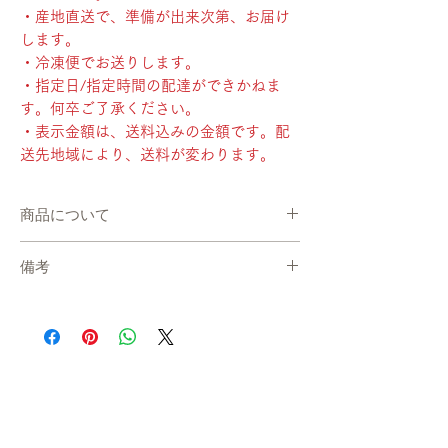
・産地直送で、準備が出来次第、お届け
します。
・冷凍便でお送りします。
・指定日/指定時間の配達ができかねま
す。何卒ご了承ください。
・表示金額は、送料込みの金額です。配
送先地域により、送料が変わります。
商品について
・発送までの目安：通常7〜14日程度（発送
備考
期間が指定されている場合は、その期間に発
送いたします。）
在庫について
※現在、多数ご注文をいただいております。
システムの都合上、在庫数更新が間に合わ
通常よりもお時間をいただく場合がございま
ず、ご注文いただいた後に商品が欠品・在庫
す。
切れ状態となる場合がございます。恐れ入り
・産地直送で、準備が出来次第、お届けしま
ますが、欠品の場合にはご連絡をさせていた
す。
だき、キャンセル、もしくは、次の生産まで
・冷凍便でお送りします。
お待ちいただきます。予めご了承ください。
・指定日/指定時間の配達ができかねます。