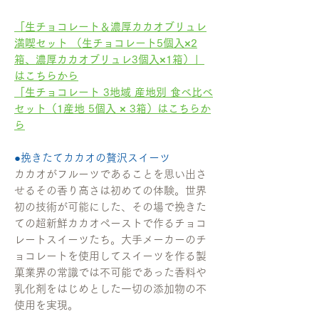
「生チョコレート＆濃厚カカオブリュレ
満喫セット （生チョコレート5個入×2
箱、濃厚カカオブリュレ3個入×1箱）」
はこちらから
「生チョコレート 3地域 産地別 食べ比べ
セット（1産地 5個入 × 3箱）はこちらか
ら
●挽きたてカカオの贅沢スイーツ
カカオがフルーツであることを思い出さ
せるその香り高さは初めての体験。世界
初の技術が可能にした、その場で挽きた
ての超新鮮カカオペーストで作るチョコ
レートスイーツたち。大手メーカーのチ
ョコレートを使用してスイーツを作る製
菓業界の常識では不可能であった香料や
乳化剤をはじめとした一切の添加物の不
使用を実現。