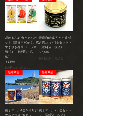
戎はるさめ 食べ比べセ
青森自然栽培 どろ旨 焼
ット（戎春雨70g×1、戎
き肉たれ＜3個セット＞
すきやき春雨×1、戎太
（送料込・税込）
麺×1）（送料込・税
価格
￥6,870
込）
送料込み｜税込み
価格
￥1,970
送料込み｜税込み
新着商品
新着商品
銚子エール4缶＆オリジ
銚子エール＜6缶セット
ナルグラス2個セット
＞（送料込・税込）