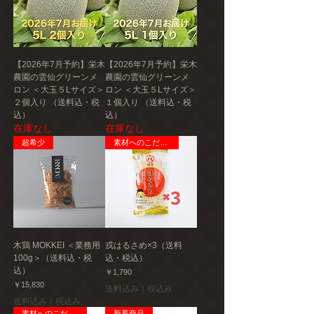
【2026年7月予約】栄木
【2026年7月予約】栄木
農園の雲仙グリーンメ
農園の雲仙グリーンメ
ロン ＜大玉５Lサイズ＞
ロン ＜大玉５Lサイズ＞
２個入り （送料込・税
１個入り （送料込・税
込）
込）
在庫なし
在庫なし
超希少
素材へのこだわり
木鶏 MOKKEI ＜業務用
戎はるさめ×3（送料
100g＞（送料込・税
込・税込）
込）
価格
￥1,790
価格
￥15,830
送料込み｜税込み
送料込み｜税込み
素材へのこだわり
新着商品