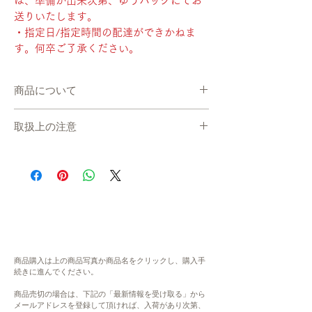
は、準備が出来次第、ゆうパックにてお
送りいたします。
・指定日/指定時間の配達ができかねま
す。何卒ご了承ください。
商品について
・産地直送で、準備が出来次第、お届けしま
取扱上の注意
す。
・海男オイスターと同じ決済（カート）でご
在庫について
購入いただいた場合には、牡蠣と一緒にお届
システムの都合上、在庫数更新が間に合わ
けします。
ず、ご注文いただいた後に商品が欠品・在庫
・ナイフ単体でご購入いただいた場合には、
切れ状態となる場合がございます。恐れ入り
準備が出来次第、ゆうパックにてお送りいた
ますが、欠品の場合にはご連絡ををさせてい
します。
ただき、キャンセル、もしくは、次の生産ま
・指定日/指定時間の配達ができかねます。
でお待ちいただきます。予めご了承くださ
何卒ご了承ください。
い。大変ご不便をお掛けいたしますが、何卒
内容
商品購入は上の商品写真か商品名をクリックし、購入手
ご理解・ご協力賜りますよう、よろしくお願
続きに進んでください。
特性ナイフ×1
い申し上げます。
商品売切の場合は、下記の「最新情報を受け取る」から
原材料
メールアドレスを登録して頂ければ、入荷があり次第、