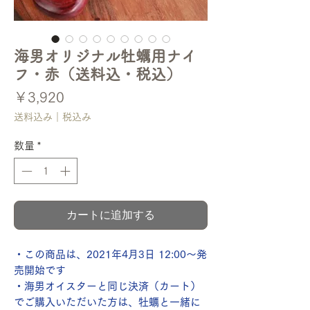
海男オリジナル牡蠣用ナイ
フ・赤（送料込・税込）
価
￥3,920
格
送料込み｜税込み
数量
*
カートに追加する
・この商品は、2021年4月3日 12:00〜発
売開始です
・海男オイスターと同じ決済（カート）
でご購入いただいた方は、牡蠣と一緒に