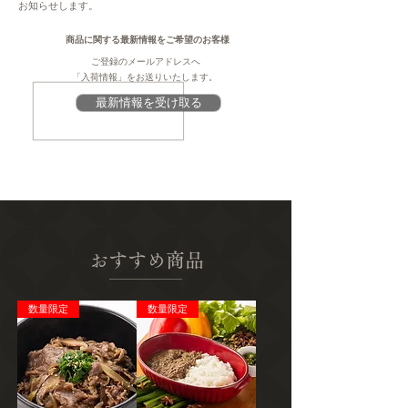
注意
お知らせします。
牡蠣
このページは、提供元からの情報に基づき、
作成・掲載をしています。提供元の規格変更
商品に関する最新情報をご希望のお客様
発送種別
などに伴い、本サイト掲載の情報から予告な
ご登録のメールアドレスへ
常温
く変更となる場合がございます。商品に関す
「入荷情報」をお送りいたします。
る義務表示事項（原材料、栄養成分、アレル
最新情報を受け取る
主要産地
ギー情報、添加物など）については、商品到
佐賀県
着後、商品の包装容器の表示ラベルをご確認
ください。
販売者
株式会社 海男 ​​​​​​
佐賀県藤津郡太良町大字大浦丙977-1
おすすめ商品
数量限定
数量限定