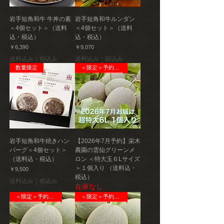
岩手短角和牛 牛丼の素
岩手短角和牛ルンダン
＜4個セット＞（送料
＜4個セット＞（送料
込・税込）
込・税込）
価格
価格
￥6,390
￥9,070
送料込み｜税込み
送料込み｜税込み
数量限定
＜限定＞予約販売
岩手短角和牛焼きハン
【2026年7月予約】栄木
バーグ＜4個セット＞
農園の雲仙グリーンメ
（送料込・税込）
ロン ＜特大玉６Lサイズ
＞１個入り （送料込・
価格
￥9,500
税込）
送料込み｜税込み
在庫なし
＜限定＞予約販売
＜限定＞予約販売