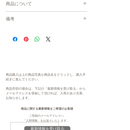
商品について
・産地直送で、準備が出来次第、お届けしま
備考
す。
・冷蔵便でお送りします。
在庫について
・発送までの目安：1週間〜10日 程度
システムの都合上、在庫数更新が間に合わ
※現在、多数ご注文をいただいております。
ず、ご注文いただいた後に商品が欠品・在庫
通常よりもお時間をいただく場合がございま
切れ状態となる場合がございます。恐れ入り
す。
ますが、欠品の場合にはご連絡ををさせてい
・指定日/指定時間の配達ができかねます。
ただき、キャンセル、もしくは、次の生産ま
何卒ご了承ください。
でお待ちいただきます。予めご了承くださ
・表示金額は、送料込みの金額です。
い。大変ご不便をお掛けいたしますが、何卒
商品購入は上の商品写真か商品名をクリックし、購入手
ご理解・ご協力賜りますよう、よろしくお願
続きに進んでください。
内容
い申し上げます。
おがわ牛セシーナ（30g ×2）
商品売切の場合は、下記の「最新情報を受け取る」から
メールアドレスを登録して頂ければ、入荷があり次第、
注意
お知らせします。
原材料
このページは、提供元からの情報に基づき、
牛肉（長崎県産）、食塩
作成・掲載をしています。提供元の規格変更
商品に関する最新情報をご希望のお客様
などに伴い、本サイト掲載の情報から予告な
ご登録のメールアドレスへ
賞味期限
く変更となる場合がございます。商品に関す
「入荷情報」をお送りいたします。
45日
る義務表示事項（原材料、栄養成分、アレル
最新情報を受け取る