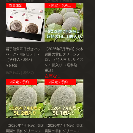
送料込み｜税込み
送料込み｜税込み
数量限定
＜限定＞予約販売
岩手短角和牛焼きハン
【2026年7月予約】栄木
バーグ＜4個セット＞
農園の雲仙グリーンメ
（送料込・税込）
ロン ＜特大玉６Lサイズ
＞１個入り （送料込・
価格
￥9,500
税込）
送料込み｜税込み
在庫なし
＜限定＞予約販売
＜限定＞予約販売
【2026年7月予約】栄木
【2026年7月予約】栄木
農園の雲仙グリーンメ
農園の雲仙グリーンメ