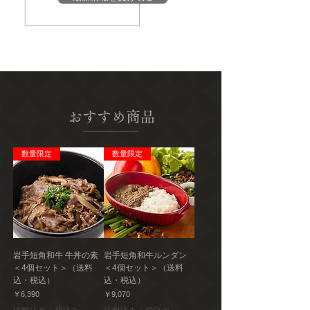
ギー情報、添加物など）については、商品到
保存
着後、商品の包装容器の表示ラベルをご確認
10度以下で保存
ください。
アレルギー
セシーナ：牛肉
栄養成分
おすすめ商品
＜セシーナ 30gあたり推定値＞ 熱量：
108kcal たんぱく質：8.9g 脂質：7.0g
炭水化物：2.4g 食塩相当量：2.59g
数量限定
数量限定
発送種別
冷蔵
主要産地
岩手県
岩手短角和牛 牛丼の素
岩手短角和牛ルンダン
製造者
＜4個セット＞（送料
＜4個セット＞（送料
株式会社肉のふがね
込・税込）
込・税込）
価格
価格
￥6,390
￥9,070