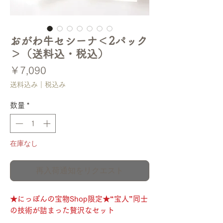
おがわ牛セシーナ＜2パック
＞（送料込・税込）
価
￥7,090
格
送料込み｜税込み
数量
*
在庫なし
再入荷通知をリクエスト
★にっぽんの宝物Shop限定★“宝人”同士
の技術が詰まった贅沢なセット