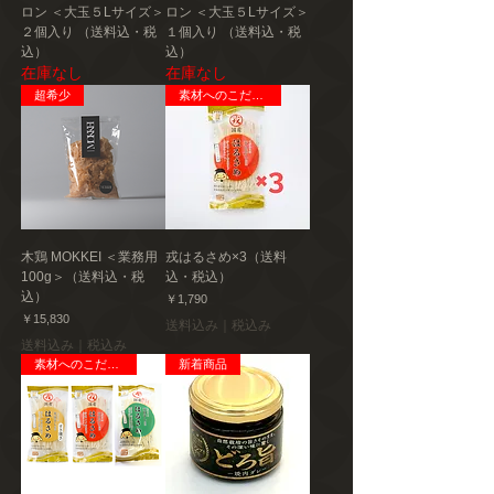
ロン ＜大玉５Lサイズ＞
ロン ＜大玉５Lサイズ＞
２個入り （送料込・税
１個入り （送料込・税
込）
込）
在庫なし
在庫なし
超希少
素材へのこだわり
木鶏 MOKKEI ＜業務用
戎はるさめ×3（送料
100g＞（送料込・税
込・税込）
込）
価格
￥1,790
価格
￥15,830
送料込み｜税込み
送料込み｜税込み
素材へのこだわり
新着商品