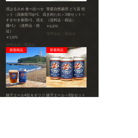
戎はるさめ 食べ比べセ
青森自然栽培 どろ旨 焼
ット（戎春雨70g×1、戎
き肉たれ＜3個セット＞
すきやき春雨×1、戎太
（送料込・税込）
麺×1）（送料込・税
価格
￥6,870
込）
送料込み｜税込み
価格
￥1,970
送料込み｜税込み
新着商品
新着商品
銚子エール4缶＆オリジ
銚子エール＜6缶セット
ナルグラス2個セット
＞（送料込・税込）
（送料込・税込）
在庫なし
在庫なし