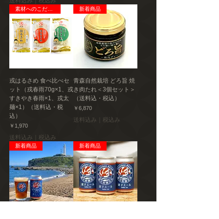
送料込み｜税込み
素材へのこだわり
新着商品
戎はるさめ 食べ比べセ
青森自然栽培 どろ旨 焼
ット（戎春雨70g×1、戎
き肉たれ＜3個セット＞
すきやき春雨×1、戎太
（送料込・税込）
麺×1）（送料込・税
価格
￥6,870
込）
送料込み｜税込み
価格
￥1,970
送料込み｜税込み
新着商品
新着商品
銚子エール4缶＆オリジ
銚子エール＜6缶セット