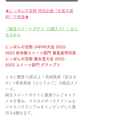
★にっぽんの宝物 特別企画「社長の選
択」で登場★
「純生スイートポテト（3個入り）」はこ
ちらから
にっぽんの宝物 JAPAN大会 2022-
2023 新体験スイーツ部門 審査員特別賞
にっぽんの宝物 圏央道大会 2022-
2023 スイーツ部門 グランプリ
ともに糖度13度以上！茨城県産「紅はる
か」×青森県産「ふじりんご」の絶品スイ
ーツ。
純生スイートポテトに厳選りんごキャラ
メルを重ね、マスカルポーネクリーム＆
シナモンクランブルをトッピングした贅
沢な4層仕立て。