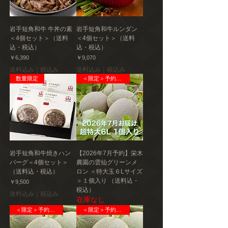
主要産地
東京都立川市
岩手短角和牛 牛丼の素
岩手短角和牛ルンダン
＜4個セット＞（送料
＜4個セット＞（送料
製造者
込・税込）
込・税込）
Adam’s awesome PIE
価格
価格
￥6,390
￥9,070
送料込み｜税込み
送料込み｜税込み
数量限定
＜限定＞予約販売
岩手短角和牛焼きハン
【2026年7月予約】栄木
バーグ＜4個セット＞
農園の雲仙グリーンメ
（送料込・税込）
ロン ＜特大玉６Lサイズ
＞１個入り （送料込・
価格
￥9,500
税込）
送料込み｜税込み
在庫なし
＜限定＞予約販売
＜限定＞予約販売