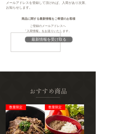
さつまいも、生クリーム、グラニュー糖、牛
メールアドレスを登録して頂ければ、入荷があり次第、
注意
お知らせします。
乳、クリームチーズ、マスカルポーネチー
このページは、提供元からの情報に基づき、
ズ、りんご、鶏卵（国産）、小麦粉（薄力
作成・掲載をしています。提供元の規格変更
商品に関する最新情報をご希望のお客様
粉）、バター、ブラウンシュガー、コーンス
などに伴い、本サイト掲載の情報から予告な
ご登録のメールアドレスへ
ターチ、シナモン
く変更となる場合がございます。商品に関す
「入荷情報」をお送りいたします。
る義務表示事項（原材料、栄養成分、アレル
最新情報を受け取る
消費期限
ギー情報、添加物など）については、商品到
製造日より30日間
着後、商品の包装容器の表示ラベルをご確認
ください。
保存
-5度以下で保存
アレルギー
小麦粉、卵、乳
おすすめ商品
栄養成分（100gあたり推定値）
熱量 273kcal、たんぱく質 3.8g、脂質
数量限定
数量限定
17.7g、炭水化物 24.6g、食塩相当量 0.16g
発送種別
冷凍