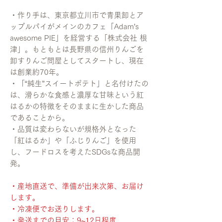
・作り手は、東京都立川市で青果卸とア
ップルパイがメインのカフェ「Adam’s
awesome PIE」を経営する「株式会社 根
津」。もともとは長野県の信州りんごを
卸すりんご問屋としてスタートし、現在
は創業約70年。
・「“純生”スイートポテト」と名付けたの
は、滑らかな食感と濃厚な甘味という紅
はるかの特徴をそのままに生かした商品
であることから。
・品質は変わらないが規格外となった
「紅はるか」や「ふじりんご」を使用
し、フードロスを考えたSDGsな商品開
発。
・産地直送で、準備が出来次第、お届け
します。
・冷凍便でお送りします。
・発送までの目安：9~12日程度