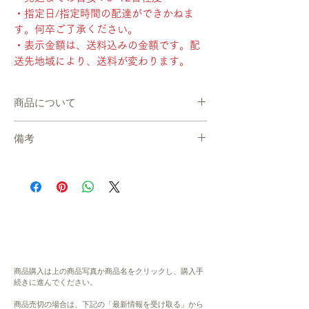
・指定日/指定時間の配達ができかねま
す。何卒ご了承ください。
・表示金額は、送料込みの金額です。配
送先地域により、送料が変わります。
商品について
・産地直送で、準備が出来次第、お届けしま
備考
す。
・冷凍便でお送りします。
在庫について
・発送までの目安：9~12日程度
システムの都合上、在庫数更新が間に合わ
・指定日/指定時間の配達ができかねます。
ず、ご注文いただいた後に商品が欠品・在庫
何卒ご了承ください。
切れ状態となる場合がございます。恐れ入り
・表示金額は、送料込みの金額です。配送先
ますが、欠品の場合にはご連絡ををさせてい
地域により、送料が変わります。
ただき、キャンセル、もしくは、次の生産ま
でお待ちいただきます。予めご了承くださ
内容
い。大変ご不便をお掛けいたしますが、何卒
純生スイートポテト 6個
商品購入は上の商品写真か商品名をクリックし、購入手
ご理解・ご協力賜りますよう、よろしくお願
続きに進んでください。
い申し上げます。
原材料
商品売切の場合は、下記の「最新情報を受け取る」から