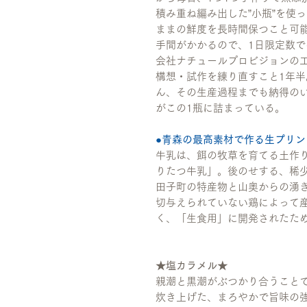
積み重ね編み出した”小瓶”を使
ままの鮮度を長時間保つこと可
手間がかかるので、1日限定数
会社ナチュールプロビジョンの
構想・試作を練り直すこと1年
ん、その生産過程までも納得の
がこの1瓶に詰まっている。
●青森の最高素材で作る生プリン
牛乳は、餌の牧草を育てる土作
りたつ牛乳」。後のせする、稀
田子町の特産物と山奥からの湧
切与えられていない鶏によって
く、「生食用」に開発されたた
★塩カラメル★
親潮と黒潮がぶつかり合うこと
炊き上げた、まろやかで旨味の