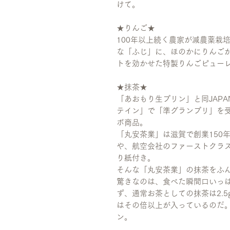
けて。
★りんご★
100年以上続く農家が減農薬栽
な「ふじ」に、ほのかにりんご
トを効かせた特製りんごピュー
★抹茶★
「あおもり生プリン」と同JAP
テイン」で「準グランプリ」を
ボ商品。
「丸安茶業」は
滋賀で創業150
や、航空会社のファーストクラ
り紙付き。
そんな「丸安茶業」の抹茶をふ
驚きなのは、食べた瞬間口いっ
ず、通常お茶としての抹茶は2.
はその倍以上が入っているのだ
ン。