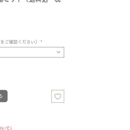
額をご確認ください）
*
る
ついて）