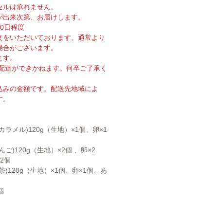
セルは承れません。
が出来次第、お届けします。
0日程度
をいただいております。通常より
場合がございます。
ます。
の配達ができかねます。何卒ご了承く
込みの金額です。配送先地域によ
す。
ラメル)120g（生地）×1個、卵×1
ご)120g（生地）×2個 、卵×2
2個
)120g（生地）×1個、卵×1個、あ
個