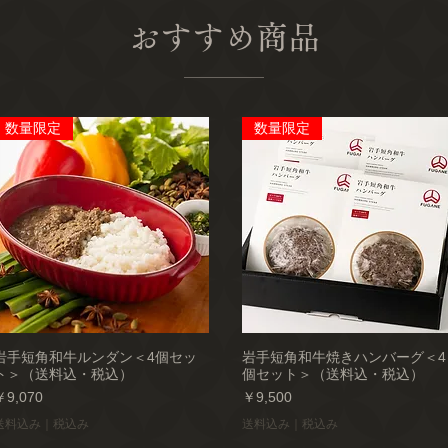
おすすめ商品
数量限定
数量限定
岩手短角和牛ルンダン＜4個セッ
岩手短角和牛焼きハンバーグ＜4
ト＞（送料込・税込）
個セット＞（送料込・税込）
価格
価格
￥9,070
￥9,500
送料込み｜税込み
送料込み｜税込み