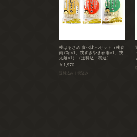
戎はるさめ 食べ比べセット（戎春
雨70g×1、戎すきやき春雨×1、戎
太麺×1）（送料込・税込）
価格
￥1,970
送料込み｜税込み