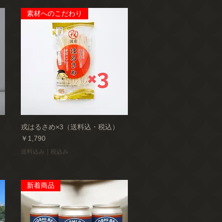
素材へのこだわり
戎はるさめ×3（送料込・税込）
価格
￥1,790
送料込み｜税込み
新着商品