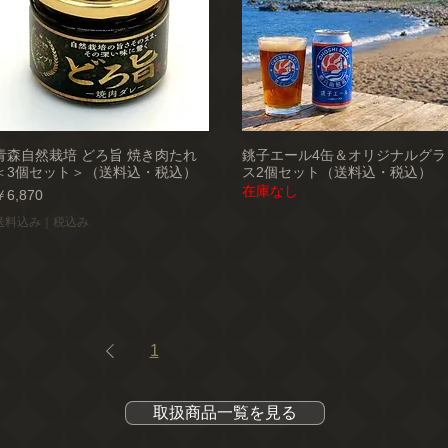
青森自然栽培 どろ旨 焼き肉たれ
銚子エール4缶＆オリジナルグラ
＜3個セット＞（送料込・税込）
ス2個セット（送料込・税込）
在庫なし
価格
￥6,870
送料込み｜税込み
1
2
3
...
11
取扱商品一覧を見る