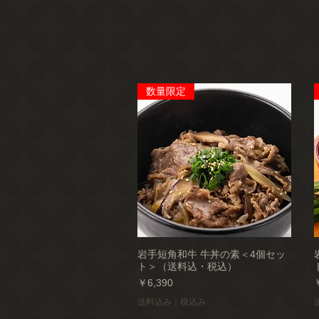
数量限定
岩手短角和牛 牛丼の素＜4個セッ
ト＞（送料込・税込）
価格
￥6,390
送料込み｜税込み