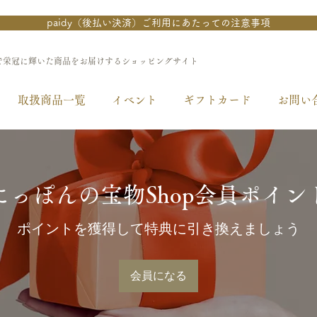
paidy（後払い決済）ご利用にあたっての注意事項
で栄冠に輝いた商品をお届けするショッピングサイト
取扱商品一覧
イベント
ギフトカード
お問い
にっぽんの宝物Shop会員ポイン
ポイントを獲得して特典に引き換えましょう
会員になる