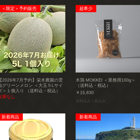
＜限定＞予約販売
超希少
【2026年7月予約】栄木農園の雲
木鶏 MOKKEI ＜業務用100g＞
仙グリーンメロン ＜大玉５Lサイ
（送料込・税込）
ズ＞１個入り （送料込・税込）
価格
￥15,830
在庫なし
送料込み｜税込み
新着商品
新着商品