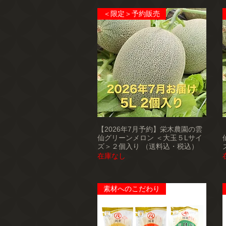
＜限定＞予約販売
【2026年7月予約】栄木農園の雲
仙グリーンメロン ＜大玉５Lサイ
ズ＞２個入り （送料込・税込）
在庫なし
素材へのこだわり