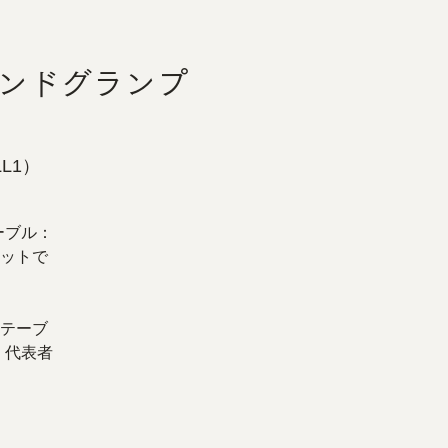
グランドグランプ
L1）
ーブル：
ットで
テーブ
、代表者